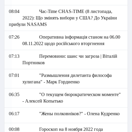
08:04
Час-Time CHAS-TIME (8 листопада,
2022): Що змінять вибори у США? До України
прибули NASAMS
07:26
Оперативна інформація станом на 06.00
08.11.2022 щодо російського вторгнення
07:13
Перемовини: шанс чи загроза | Віталій
Портников
07:01
"Размышления дилетанта философа
хулигана" - Марк Гордиенко
06:35
"О текущем бюрократическом моменте"
- Алексей Копытько
06:17
"Жены полковніков?" - Олена Кудренко
00:08
Гороскоп на 8 ноября 2022 года