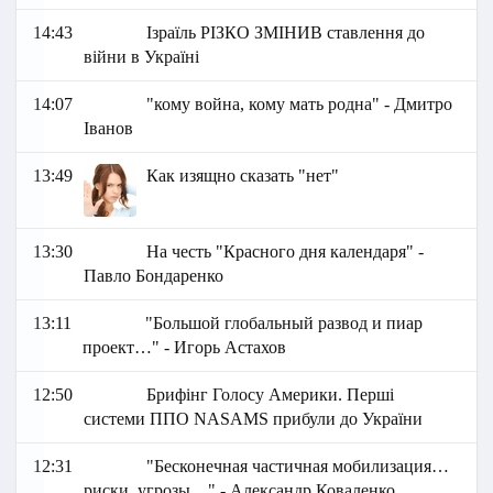
14:43
Ізраїль РІЗКО ЗМІНИВ ставлення до
війни в Україні
14:07
"кому война, кому мать родна" - Дмитро
Іванов
13:49
Как изящно сказать "нет"
13:30
На честь "Красного дня календаря" -
Павло Бондаренко
13:11
"Большой глобальный развод и пиар
проект…" - Игорь Астахов
12:50
Брифінг Голосу Америки. Перші
системи ППО NASAMS прибули до України
12:31
"Бесконечная частичная мобилизация…
риски, угрозы…" - Александр Коваленко