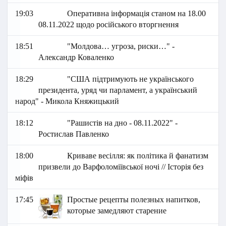
19:03
Оперативна інформація станом на 18.00
08.11.2022 щодо російського вторгнення
18:51
"Молдова… угроза, риски…" -
Александр Коваленко
18:29
"США підтримують не українського
президента, уряд чи парламент, а український
народ" - Микола Княжицький
18:12
"Рашистів на дно - 08.11.2022" -
Ростислав Павленко
18:00
Криваве весілля: як політика й фанатизм
призвели до Варфоломіївської ночі // Історія без
міфів
17:45
Простые рецепты полезных напитков,
которые замедляют старение