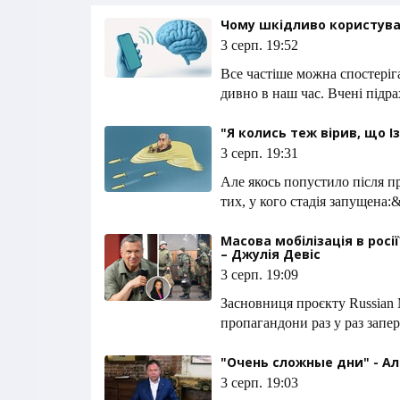
Чому шкідливо користув
3 серп. 19:52
Все частіше можна спостеріга
дивно в наш час. Вчені підр
"Я колись теж вірив, що Із
3 серп. 19:31
Але якось попустило після п
тих, у кого стадія запущена
Масова мобілізація в росі
– Джулія Девіс
3 серп. 19:09
Засновниця проєкту Russian 
пропагандони раз у раз запе
"Очень сложные дни" - А
3 серп. 19:03