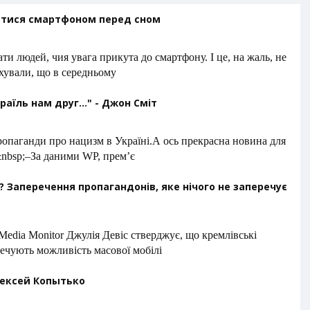
атися смартфоном перед сном
ти людей, чия увага прикута до смартфону. І це, на жаль, не
ахували, що в середньому
раїль нам друг..." - Джон Сміт
ропаганди про нацизм в Україні.А ось прекрасна новина для
:&nbsp;–За даними WP, прем’є
ї? Заперечення пропагандонів, яке нічого не заперечує
Media Monitor Джулія Девіс стверджує, що кремлівські
речують можливість масової мобілі
лексей Копытько