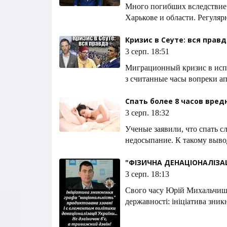
Много погибших вследствие 
Харькове и области. Регуляр
Кризис в Сеуте: вся прав
3 серп. 18:51
Миграционный кризис в испа
з считанные часы вопреки а
Спать более 8 часов вред
3 серп. 18:32
Ученые заявили, что спать с
недосыпание. К такому выв
"ФІЗИЧНА ДЕНАЦІОНАЛІЗАЦ
3 серп. 18:13
Свого часу Юрій Михальчишин
державності: ініціатива зник