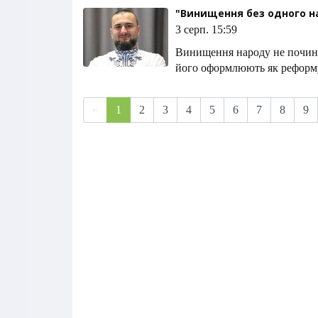
"Винищення без одного на
3 серп. 15:59
Винищення народу не починає
його оформлюють як реформу,
«
1
2
3
4
5
6
7
8
9