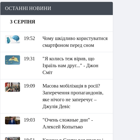
ОСТАННІ НОВИНИ
3 СЕРПНЯ
19:52
Чому шкідливо користуватися
смартфоном перед сном
19:31
"Я колись теж вірив, що
Ізраїль нам друг..." - Джон
Сміт
19:09
Масова мобілізація в росії?
Заперечення пропагандонів,
яке нічого не заперечує –
Джулія Девіс
19:03
"Очень сложные дни" -
Алексей Копытько