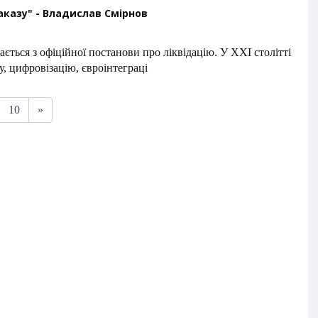
казу" - Владислав Смірнов
ться з офіційної постанови про ліквідацію. У XXI столітті
 цифровізацію, євроінтеграці
10
»