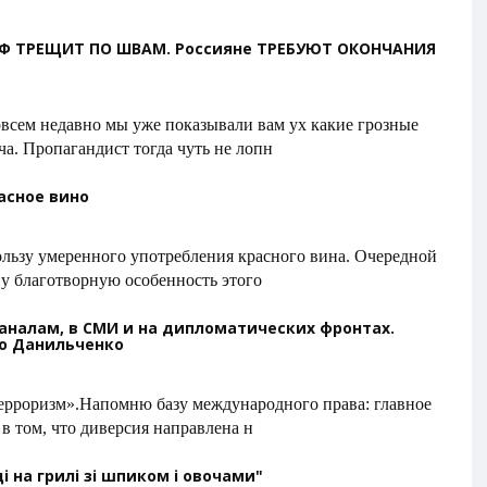
РФ ТРЕЩИТ ПО ШВАМ. Россияне ТРЕБУЮТ ОКОНЧАНИЯ
овсем недавно мы уже показывали вам ух какие грозные
а. Пропагандист тогда чуть не лопн
асное вино
ользу умеренного употребления красного вина. Очередной
у благотворную особенность этого
каналам, в СМИ и на дипломатических фронтах.
ло Данильченко
терроризм».Напомню базу международного права: главное
 в том, что диверсия направлена н
і на грилі зі шпиком і овочами"