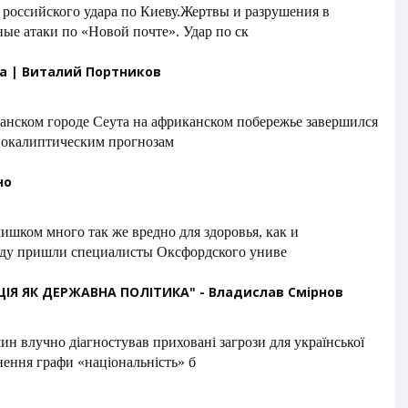
российского удара по Киеву.Жертвы и разрушения в
ные атаки по «Новой почте». Удар по ск
да | Виталий Портников
нском городе Сеута на африканском побережье завершился
покалиптическим прогнозам
но
лишком много так же вредно для здоровья, как и
оду пришли специалисты Оксфордского униве
ІЯ ЯК ДЕРЖАВНА ПОЛІТИКА" - Владислав Смірнов
 влучно діагностував приховані загрози для української
нення графи «національність» б