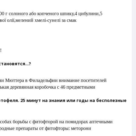
200 г солоного або копченого шпику,4 цибулини,5
вої олії,мелений хмелі-сунелі за смак
!
тановятся...?
ии Мюттера в Филадельфии внимание посетителей
ькая деревянная коробочка с 46 предметными
тофеля. 25 минут на знания или годы на бесполезные
собах борьбы с фитофторой на помидорах аптечными
родные препараты от фитофторы: меторони