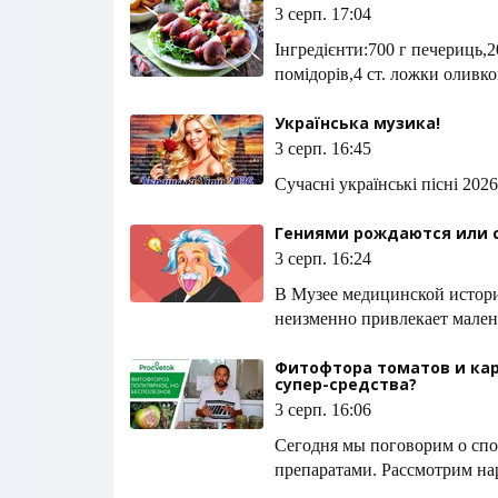
3 серп. 17:04
Інгредієнти:700 г печериць,
помідорів,4 ст. ложки оливко
Українська музика!
3 серп. 16:45
Сучасні українські пісні 2026
Гениями рождаются или с
3 серп. 16:24
В Музее медицинской истор
неизменно привлекает мален
Фитофтора томатов и кар
супер-средства?
3 серп. 16:06
Сегодня мы поговорим о спо
препаратами. Рассмотрим на