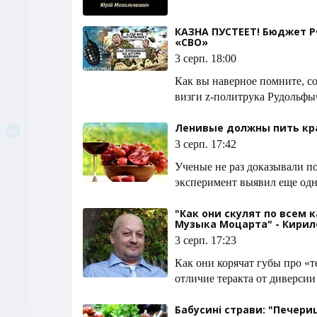
КАЗНА ПУСТЕЕТ! Бюджет 
«СВО»
3 серп. 18:00
Как вы наверное помните, с
визги z-политрука Рудольфыч
Ленивые должны пить кр
3 серп. 17:42
Ученые не раз доказывали п
эксперимент выявил еще одн
"Как они скулят по всем 
Музыка Моцарта" - Кири
3 серп. 17:23
Как они корячат губы про «
отличие теракта от диверсии
Бабусині страви: "Печериц