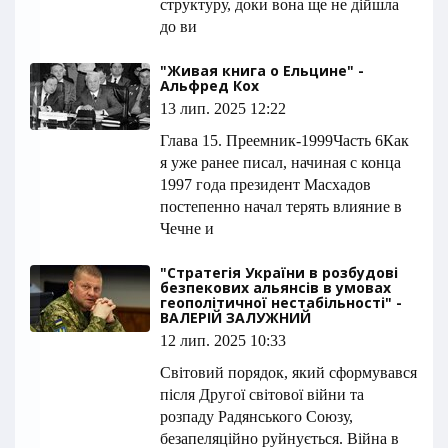
структуру, доки вона ще не дійшла
до ви
"Живая книга о Ельцине" -
Альфред Кох
13 лип. 2025 12:22
Глава 15. Преемник-1999Часть 6Как
я уже ранее писал, начиная с конца
1997 года президент Масхадов
постепенно начал терять влияние в
Чечне и
"Стратегія України в розбудові
безпекових альянсів в умовах
геополітичної нестабільності" -
ВАЛЕРІЙ ЗАЛУЖНИЙ
12 лип. 2025 10:33
Світовий порядок, який сформувався
після Другої світової війни та
розпаду Радянського Союзу,
безапеляційно руйнується. Війна в