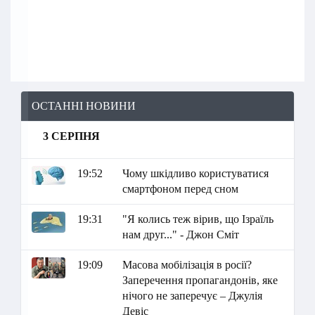
ОСТАННІ НОВИНИ
3 СЕРПНЯ
19:52
Чому шкідливо користуватися
смартфоном перед сном
19:31
"Я колись теж вірив, що Ізраїль
нам друг..." - Джон Сміт
19:09
Масова мобілізація в росії?
Заперечення пропагандонів, яке
нічого не заперечує – Джулія
Девіс