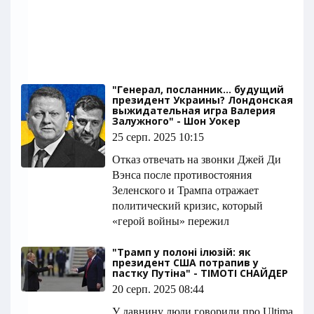
"Генерал, посланник… будущий
президент Украины? Лондонская
выжидательная игра Валерия
Залужного" - Шон Уокер
25 серп. 2025 10:15
Отказ отвечать на звонки Джей Ди
Вэнса после противостояния
Зеленского и Трампа отражает
политический кризис, который
«герой войны» пережил
"Трамп у полоні ілюзій: як
президент США потрапив у
пастку Путіна" - ТІМОТІ СНАЙДЕР
20 серп. 2025 08:44
У давнину люди говорили про Ultima