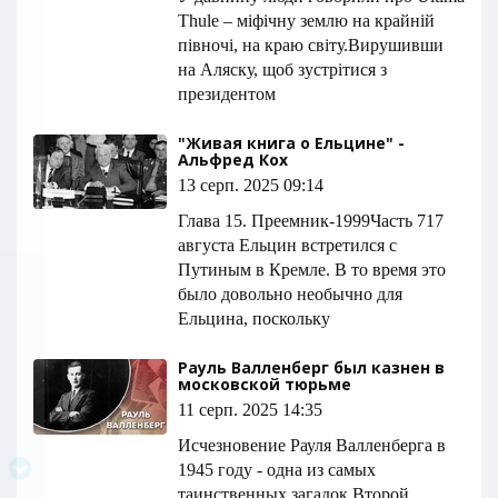
Thule – міфічну землю на крайній
півночі, на краю світу.Вирушивши
на Аляску, щоб зустрітися з
президентом
"Живая книга о Ельцине" -
Альфред Кох
13 серп. 2025 09:14
Глава 15. Преемник-1999Часть 717
августа Ельцин встретился с
Путиным в Кремле. В то время это
было довольно необычно для
Ельцина, поскольку
Рауль Валленберг был казнен в
московской тюрьме
11 серп. 2025 14:35
Исчезновение Рауля Валленберга в
1945 году - одна из самых
таинственных загадок Второй