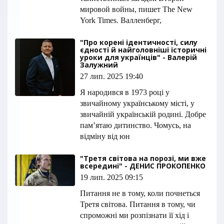
мировой войны, пишет The New
York Times. Валленберг,
"Про корені ідентичності, силу
єдності й найголовніші історичні
уроки для українців" - Валерій
Залужний
27 лип. 2025 19:40
Я народився в 1973 році у
звичайному українському місті, у
звичайній українській родині. Добре
пам’ятаю дитинство. Чомусь, на
відміну від юн
"Третя світова на порозі, ми вже
всередині" - ДЕНИС ПРОКОПЕНКО
19 лип. 2025 09:15
Питання не в тому, коли почнеться
Третя світова. Питання в тому, чи
спроможні ми розпізнати її хід і