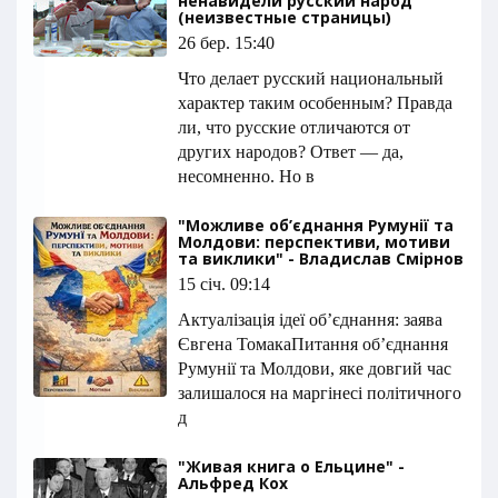
ненавидели русский народ
(неизвестные страницы)
26 бер. 15:40
Что делает русский национальный
характер таким особенным? Правда
ли, что русские отличаются от
других народов? Ответ — да,
несомненно. Но в
"Можливе об’єднання Румунії та
Молдови: перспективи, мотиви
та виклики" - Владислав Смірнов
15 січ. 09:14
Актуалізація ідеї об’єднання: заява
Євгена ТомакаПитання об’єднання
Румунії та Молдови, яке довгий час
залишалося на маргінесі політичного
д
"Живая книга о Ельцине" -
Альфред Кох