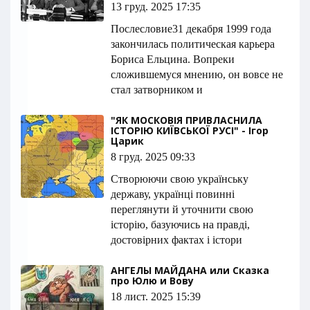
13 груд. 2025 17:35
Послесловие31 декабря 1999 года
закончилась политическая карьера
Бориса Ельцина. Вопреки
сложившемуся мнению, он вовсе не
стал затворником и
"ЯК МОСКОВІЯ ПРИВЛАСНИЛА
ІСТОРІЮ КИЇВСЬКОЇ РУСІ" - Ігор
Царик
8 груд. 2025 09:33
Cтворюючи свою ук­ра­їнську
державу, українці повинні
переглянути й уточнити свою
історію, базую­чись на правді,
достовірних фактах і істори
АНГЕЛЫ МАЙДАНА или Сказка
про Юлю и Вову
18 лист. 2025 15:39