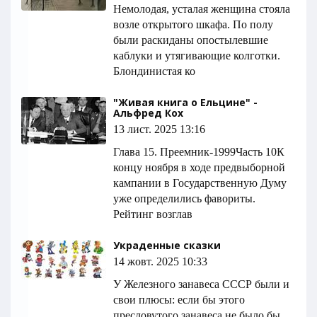
Немолодая, усталая женщина стояла
возле открытого шкафа. По полу
были раскиданы опостылевшие
каблуки и утягивающие колготки.
Блондинистая ко
"Живая книга о Ельцине" -
Альфред Кох
13 лист. 2025 13:16
Глава 15. Преемник-1999Часть 10К
концу ноября в ходе предвыборной
кампании в Государственную Думу
уже определились фавориты.
Рейтинг возглав
Украденные сказки
14 жовт. 2025 10:33
У Железного занавеса СССР были и
свои плюсы: если бы этого
пресловутого занавеса не было бы,