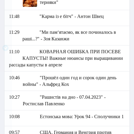
терияки"
11:48
"Карма із е бітч" - Антон Швец
11:29
"Ми пам‘ятаємо, як все починалось в
раші...?" - Зоя Казанжи
11:10
КОВАРНАЯ ОШИБКА ПРИ ПОСЕВЕ
КАПУСТЫ! Важные нюансы при выращивании
рассады капусты в апреле
10:46
"Прошёл один год и сорок один день
войны" - Альфред Кох
10:27
"Рашистів на дно - 07.04.2023" -
Ростислав Павленко
10:08
Естонська мова: Урок 94 - Сполучники 1
09:57
США, Германия и Венгрия против