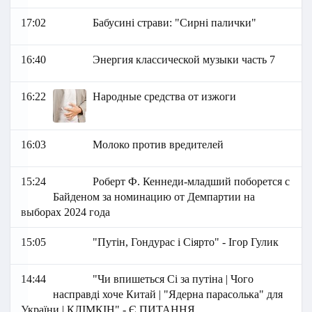
17:02
Бабусині страви: "Сирні палички"
16:40
Энергия классической музыки часть 7
16:22
Народные средства от изжоги
16:03
Молоко против вредителей
15:24
Роберт Ф. Кеннеди-младший поборется с
Байденом за номинацию от Демпартии на
выборах 2024 года
15:05
"Путін, Гондурас і Сіярто" - Ігор Гулик
14:44
"Чи впишеться Сі за путіна | Чого
насправді хоче Китай | "Ядерна парасолька" для
України | КЛІМКІН" - Є ПИТАННЯ