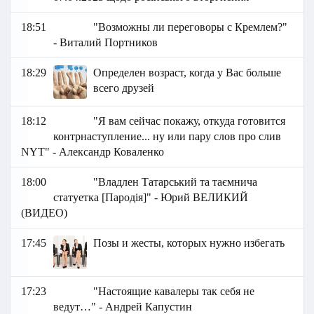
18:51
"Возможны ли переговоры с Кремлем?"
- Виталий Портников
18:29
Определен возраст, когда у Вас больше
всего друзей
18:12
"Я вам сейчас покажу, откуда готовится
контрнаступление... ну или пару слов про слив
NYT" - Александр Коваленко
18:00
"Владлен Татарський та таємнича
статуетка [Пародія]" - Юрий ВЕЛИКИЙ
(ВИДЕО)
17:45
Позы и жесты, которых нужно избегать
17:23
"Настоящие кавалеры так себя не
ведут…" - Андрей Капустин