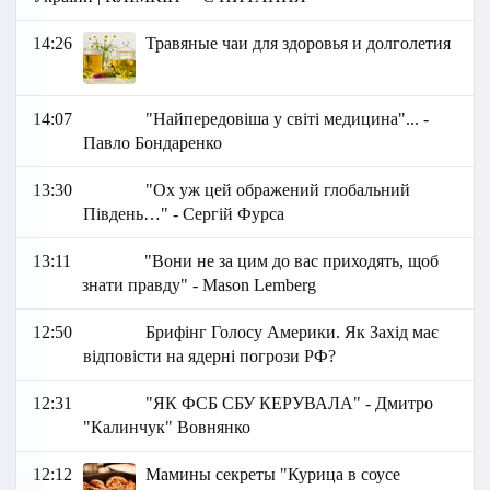
14:26
Травяные чаи для здоровья и долголетия
14:07
"Найпередовіша у світі медицина"... -
Павло Бондаренко
13:30
"Ох уж цей ображений глобал ьний
Південь…" - Сергій Фурса
13:11
"Вони не за цим до вас приходять, щоб
знати правду" - Mason Lemberg
12:50
Брифінг Голосу Америки. Як Захід має
відповісти на ядерні погрози РФ?
12:31
"ЯК ФСБ СБУ КЕРУВАЛА" - Дмитро
"Калинчук" Вовнянко
12:12
Мамины секреты "Курица в соусе