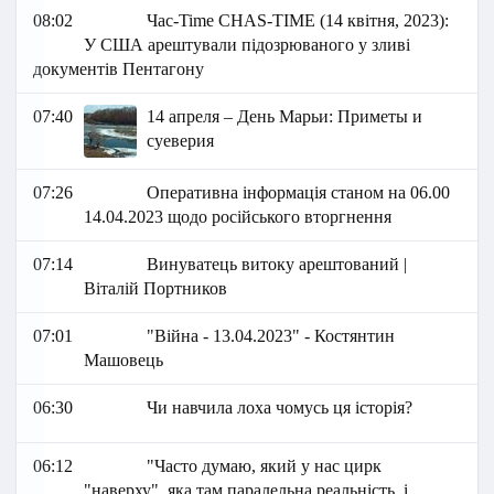
08:02
Час-Time CHAS-TIME (14 квітня, 2023):
У США арештували підозрюваного у зливі
документів Пентагону
07:40
14 апреля – День Марьи: Приметы и
суеверия
07:26
Оперативна інформація станом на 06.00
14.04.2023 щодо російського вторгнення
07:14
Винуватець витоку арештований |
Віталій Портников
07:01
"Війна - 13.04.2023" - Костянтин
Машовець
06:30
Чи навчила лоха чомусь ця історія?
06:12
"Часто думаю, який у нас цирк
"наверху", яка там паралельна реальність, і