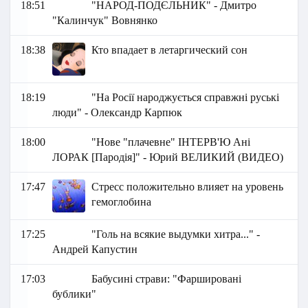
18:51
"НАРОД-ПОДЄЛЬНИК" - Дмитро
"Калинчук" Вовнянко
18:38
Кто впадает в летаргический сон
18:19
"На Росії народжується справжні руські
люди" - Олександр Карпюк
18:00
"Нове "плачевне" ІНТЕРВ'Ю Ані
ЛОРАК [Пародія]" - Юрий ВЕЛИКИЙ (ВИДЕО)
17:47
Стресс положительно влияет на уровень
гемоглобина
17:25
"Голь на всякие выдумки хитра..." -
Андрей Капустин
17:03
Бабусині страви: "Фаршировані
бублики"