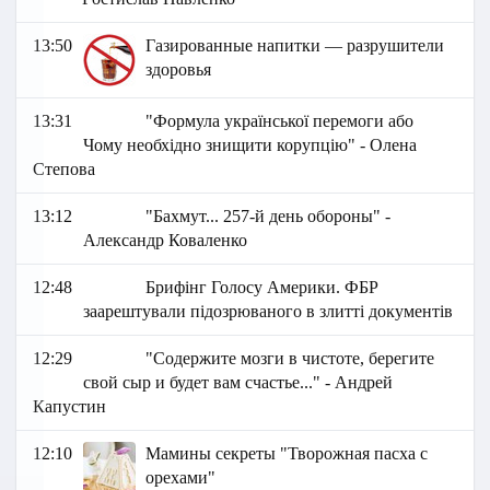
13:50
Газированные напитки — разрушители
здоровья
13:31
"Формула української перемоги або
Чому необхідно знищити корупцію" - Олена
Степова
13:12
"Бахмут... 257-й день обороны" -
Александр Коваленко
12:48
Брифінг Голосу Америки. ФБР
заарештували підозрюваного в злитті документів
12:29
"Содержите мозги в чистоте, берегите
свой сыр и будет вам счастье..." - Андрей
Капустин
12:10
Мамины секреты "Творожная пасха с
орехами"