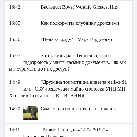
16:42
Backstreet Boys / Westlife Greatest Hits
16:05
Как подкормить клубнику дрожжами
15:26
"Цена за зраду" - Марк Гордиенко
15:07
Хто такий Джек Тейшейра, якого
підозрюють у злитті таємних документів, і як він
міг отримати до них доступ?
14:49
"Дружина топмитника вивезла майже $1
млн | СБУ арештувала майно спонсора УПЦ МП |
Хто злив Пентагон" - Є ПИТАННЯ
14:30
Самые токсичные птицы на планете
14:11
"Рашистів на дно - 14.04.2023" -
Ростислав Павленко