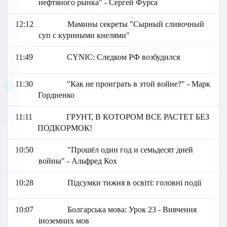
нефтяного рынка" - Сергей Фурса
12:12
Мамины секреты "Сырный сливочный
суп с куриными кнелями"
11:49
СYNIC: Следком РФ возбудился
11:30
"Как не проиграть в этой войне?" - Марк
Гордиенко
11:11
ГРУНТ, В КОТОРОМ ВСЕ РАСТЕТ БЕЗ
ПОДКОРМОК!
10:50
"Прошёл один год и семьдесят дней
войны" - Альфред Кох
10:28
Підсумки тижня в освіті: головні події
10:07
Болгарська мова: Урок 23 - Вивчення
іноземних мов