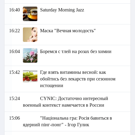
16:40
Saturday Morning Jazz
16:22
Маска "Вечная молодость"
16:04
Боремся с тлей на розах без химии
15:42
Где взять витамины весной: как
обойтись без лекарств при сезонном
истощении
15:24
СYNIC: Достаточно интересный
военный контекст намечается в России
15:06
"Національна гра: Росія бавиться в
ядерний пінг-понг" - Ігор Гулик