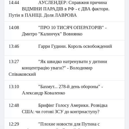
14:44
АУСЛЕНДЕР: Справжня причина
ВІДМІНИ ПАРАДІВ в РФ - є ДВА фактори.
Путін в ПАНІЦІ. Доля ЛАВРОВА
14:08
"ПРО 10 ТИСЯЧ ОПЕРАТОРІВ" -
Дмитро "Калинчук" Вовнянко
13:46
Гарри Гудини. Король освобождений
13:27
"Як швидко натренувати у дитини
концентрацію уваги?" - Володимир
Співаковский
13:10
"Бахмут... 278-й день обороны" -
Александр Коваленко
12:48
Брифінг Голосу Америки. Розвідка
США: чи готові ЗСУ до контрнаступу?
12:29
"Плохие новости для Путина с