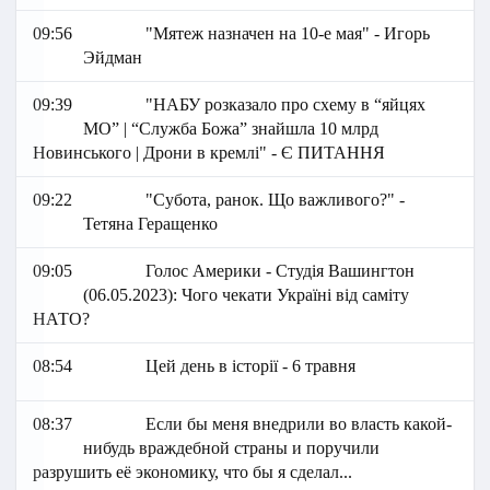
09:56
"Мятеж назначен на 10-е мая" - Игорь
Эйдман
09:39
"НАБУ розказало про схему в “яйцях
МО” | “Служба Божа” знайшла 10 млрд
Новинського | Дрони в кремлі" - Є ПИТАННЯ
09:22
"Субота, ранок. Що важливого?" -
Тетяна Геращенко
09:05
Голос Америки - Студія Вашингтон
(06.05.2023): Чого чекати Україні від саміту
НАТО?
08:54
Цей день в історії - 6 травня
08:37
Если бы меня внедрили во власть какой-
нибудь враждебной страны и поручили
разрушить её экономику, что бы я сделал...