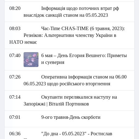
08:20
Інформація щодо поточних втрат рф
внаслідок санкцій станом на 05.05.2023
08:03
Час-Time CHAS-TIME (6 травня, 2023):
Резніков: Альтернативи членству України в
НАТО немає
07:40
6 мая – День Егория Вешнего: Приметы
и суеверия
07:26
Оперативна інформація станом на 06.00
06.05.2023 щодо російського вторгнення
07:14
Окупанти перелякалися наступу на
Запоріжжі | Віталій Портников
07:01
9-о го травня-День скорботи
06:36
"До дна - 05.05.2023" - Ростислав