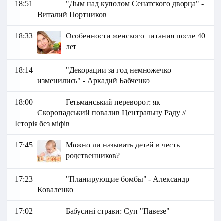
18:51
"Дым над куполом Сенатского дворца" -
Виталий Портников
18:33
Особенности женского питания после 40
лет
18:14
"Декорации за год немножечко
изменились" - Аркадий Бабченко
18:00
Гетьманський переворот: як
Скоропадський повалив Центральну Раду //
Історія без міфів
17:45
Можно ли называть детей в честь
родственников?
17:23
"Планирующие бомбы" - Александр
Коваленко
17:02
Бабусині страви: Суп "Павезе"