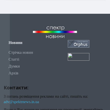
Новини
Стрічка новин
Статті
Думки
Архів
Контакти:
З питань розміщення реклами на сайті, пишіть на:
adv@spektrnews.in.ua
Якщо у Вас виникли запитання чи пропозиції, звертайтесь