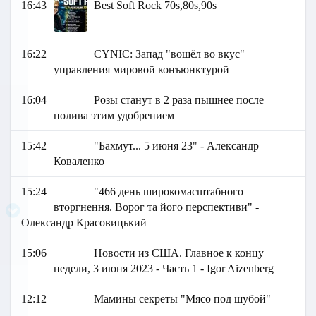
16:43
Best Soft Rock 70s,80s,90s
16:22
СYNIC: Запад "вошёл во вкус"
управления мировой конъюнктурой
16:04
Розы станут в 2 раза пышнее после
полива этим удобрением
15:42
"Бахмут... 5 июня 23" - Александр
Коваленко
15:24
"466 день широкомасштабного
вторгнення. Ворог та його перспективи" -
Олександр Красовицький
15:06
Новости из США. Главное к концу
недели, 3 июня 2023 - Часть 1 - Igor Aizenberg
12:12
Мамины секреты "Мясо под шубой"