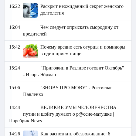
16:22
Раскрыт неожиданный секрет женского
долголетия
16:04
Чем следует опрыскать смородину от
вредителей
15:42
Почему вредно есть огурцы и помидоры
в один прием пищи
15:24
"Пригожин в Разливе готовит Октябрь"
- Игорь Эйдман
15:06
"ЗНОВУ ПРО МОВУ" - Ростислав
Павленко
14:44
ВЕЛИКИЕ УМЫ ЧЕЛОВЕЧЕСТВА -
путин и шойгу думают о р@ссиe-матушке |
Паребрик News
14:26
Как распознать обезвоживание: 6