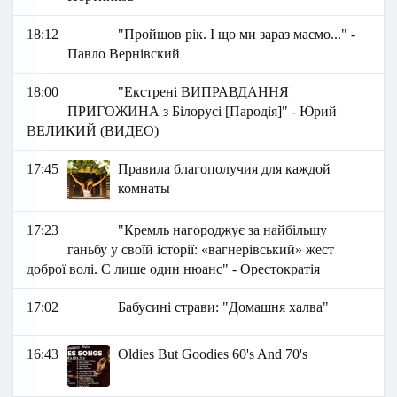
18:12
"Пройшов рік. І що ми зараз маємо..." -
Павло Вернівский
18:00
"Екстрені ВИПРАВДАННЯ
ПРИГОЖИНА з Білорусі [Пародія]" - Юрий
ВЕЛИКИЙ (ВИДЕО)
17:45
Правила благополучия для каждой
комнаты
17:23
"Кремль нагороджує за найбільшу
ганьбу у своїй історії: «вагнерівський» жест
доброї волі. Є лише один нюанс" - Орестократія
17:02
Бабусині страви: "Домашня халва"
16:43
Oldies But Goodies 60's And 70's