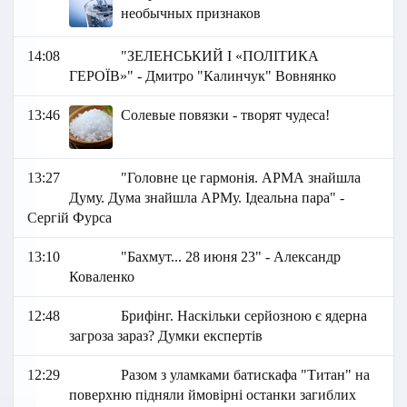
необычных признаков
14:08
"ЗЕЛЕНСЬКИЙ І «ПОЛІТИКА
ГЕРОЇВ»" - Дмитро "Калинчук" Вовнянко
13:46
Солевые повязки - творят чудеса!
13:27
"Головне це гармонія. АРМА знайшла
Думу. Дума знайшла АРМу. Ідеальна пара" -
Сергій Фурса
13:10
"Бахмут... 28 июня 23" - Александр
Коваленко
12:48
Брифінг. Наскільки серйозною є ядерна
загроза зараз? Думки експертів
12:29
Разом з уламками батискафа "Титан" на
поверхню підняли ймовірні останки загиблих