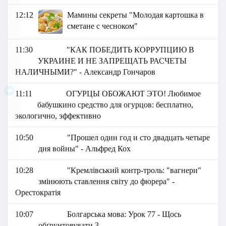
12:12
Мамины секреты "Молодая картошка в
сметане с чесноком"
11:30
"КАК ПОБЕДИТЬ КОРРУПЦИЮ В
УКРАИНЕ И НЕ ЗАПРЕЩАТЬ РАСЧЕТЫ
НАЛИЧНЫМИ?" - Александр Гончаров
11:11
ОГУРЦЫ ОБОЖАЮТ ЭТО! Любимое
бабушкино средство для огурцов: бесплатно,
экологично, эффективно
10:50
"Прошел один год и сто двадцать четыре
дня войны" - Альфред Кох
10:28
"Кремлівський контр-троль: "вагнери"
змінюють ставлення світу до фюрера" -
Орестократія
10:07
Болгарська мова: Урок 77 - Щось
обґрунтовувати 3