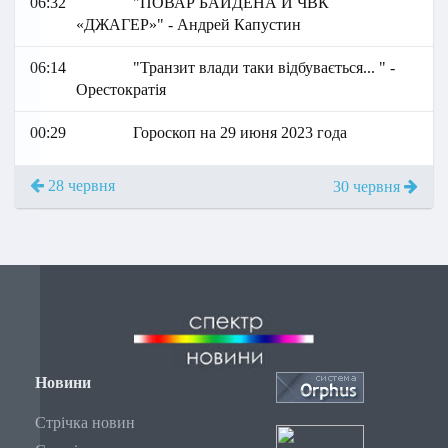
06:32
"ПОВАР БАЙДЕНА И ЧВК
«ДЖАГЕР»" - Андрей Капустин
06:14
"Транзит влади таки відбувається... " -
Орестократія
00:29
Гороскоп на 29 июня 2023 года
28 червня
30 червня
Новини
Стрічка новин