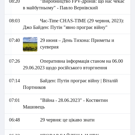
08:20
"Виробництво FPV-дронів: що нас чекає
в майбутньому" - Павло Вернівский
08:03
Час-Time CHAS-TIME (29 червня, 2023):
Джо Байден: Путін "явно програє війну"
07:40
29 июня – День Тихона: Приметы и
суеверия
07:26
Оперативна інформація станом на 06.00
29.06.2023 щодо російського вторгнення
07:14
Байден: Путін програє війну | Віталій
Портников
07:01
"Війна - 28.06.2023" - Костянтин
Машовець
06:48
29 червня: це цікаво знати