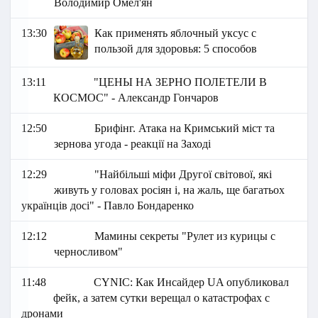
Володимир Омел'ян
13:30
Как применять яблочный уксус с
пользой для здоровья: 5 способов
13:11
"ЦЕНЫ НА ЗЕРНО ПОЛЕТЕЛИ В
КОСМОС" - Александр Гончаров
12:50
Брифінг. Атака на Кримський міст та
зернова угода - реакції на Заході
12:29
"Найбільші міфи Другої світової, які
живуть у головах росіян і, на жаль, ще багатьох
українців досі" - Павло Бондаренко
12:12
Мамины секреты "Рулет из курицы с
черносливом"
11:48
СYNIC: Как Инсайдер UA опубликовал
фейк, а затем сутки верещал о катастрофах с
дронами