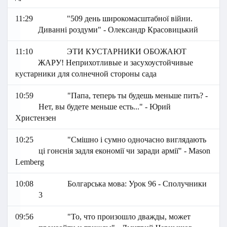
11:29
"509 день широкомасштабної війни.
Диванні роздуми" - Олександр Красовицький
11:10
ЭТИ КУСТАРНИКИ ОБОЖАЮТ
ЖАРУ! Неприхотливые и засухоустойчивые
кустарники для солнечной стороны сада
10:59
"Папа, теперь ты будешь меньше пить? -
Нет, вы будете меньше есть..." - Юрий
Христензен
10:25
"Смішно і сумно одночасно виглядають
ці гонєнія задля економії чи заради армії" - Mason
Lemberg
10:08
Болгарська мова: Урок 96 - Сполучники
3
09:56
"То, что произошло дважды, может