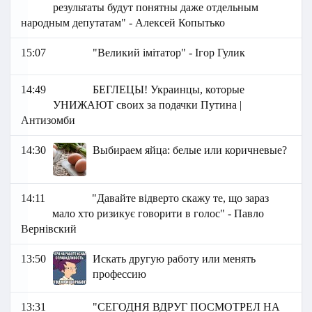
результаты будут понятны даже отдельным
народным депутатам" - Алексей Копытько
15:07
"Великий імітатор" - Ігор Гулик
14:49
БЕГЛЕЦЫ! Украинцы, которые
УНИЖАЮТ своих за подачки Путина |
Антизомби
14:30
Выбираем яйца: белые или коричневые?
14:11
"Давайте відверто скажу те, що зараз
мало хто ризикує говорити в голос" - Павло
Вернівский
13:50
Искать другую работу или менять
профессию
13:31
"СЕГОДНЯ ВДРУГ ПОСМОТРЕЛ НА