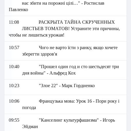
нас збити на порожні цілі…" - Ростислав
Павленко
11:08
РАСКРЫТА ТАЙНА СКРУЧЕННЫХ
ЛИСТЬЕВ ТОМАТОВ! Устраните эти причины,
чтобы не лишиться урожая!
10:57
Чого не варто їсти з ранку, якщо хочете
зберегти здоров'я
10:40
"Прошел один год и сто шестьдесят три
дня войны" - Альфред Кох
10:23
"Злое 22" - Марк Гордиенко
10:06
Французька мова: Урок 16 - Пори року і
погода
09:55
"Канселинг культурфашизма" - Игорь
Эйдман