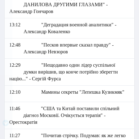
ДАНИЛОВА ДРУГИМИ ГЛАЗАМИ" -
Александр Гончаров
13:12
"Деградация военной аналитики" -
Александр Коваленко
12:48
"Песков впервые сказал правду" -
Александр Невзоров
12:29
"Нещодавно один лідер суспільної
думки вирішив, що конче потрібно зберегти
націю..." - Сергій Фурса
12:10
Мамины секреты "Лепешка Кузикмяк"
11:46
"США та Китай поставили спільний
діагноз Московії. Очікується терапія" -
Орестократія
11:27
"Почитав стрічку. Подумав: як же легко