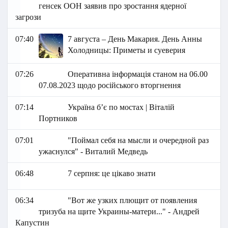
генсек ООН заявив про зростання ядерної
загрози
07:40
7 августа – День Макария. День Анны
Холодницы: Приметы и суеверия
07:26
Оперативна інформація станом на 06.00
07.08.2023 щодо російського вторгнення
07:14
Україна бʼє по мостах | Віталій
Портников
07:01
"Поймал себя на мысли и очередной раз
ужаснулся" - Виталий Медведь
06:48
7 серпня: це цікаво знати
06:34
"Вот же узких плющит от появления
тризуба на щите Украины-матери..." - Андрей
Капустин