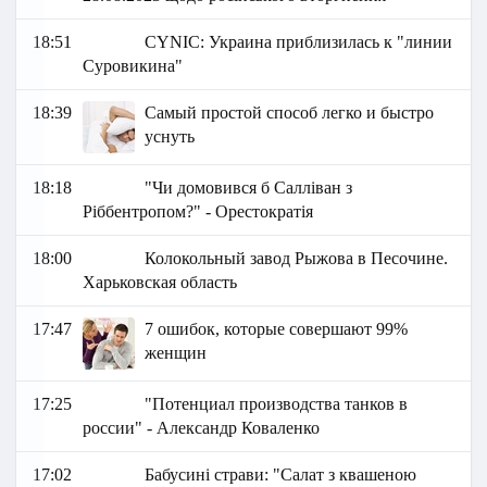
18:51
СYNIC: Украина приблизилась к "линии
Суровикина"
18:39
Самый простой способ легко и быстро
уснуть
18:18
"Чи домовився б Салліван з
Ріббентропом?" - Орестократія
18:00
Колокольный завод Рыжова в Песочине.
Харьковская область
17:47
7 ошибок, которые совершают 99%
женщин
17:25
"Потенциал производства танков в
россии" - Александр Коваленко
17:02
Бабусині страви: "Cалат з квашеною