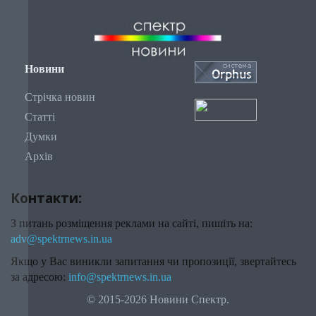
Новини
Стрічка новин
Статті
Думки
Архів
Контакти:
З питань розміщення реклами на сайті, пишіть на:
adv@spektrnews.in.ua
Якщо у Вас виникли запитання чи пропозиції, звертайтесь
за адресою:
info@spektrnews.in.ua
© 2015-2026 Новини Спектр.