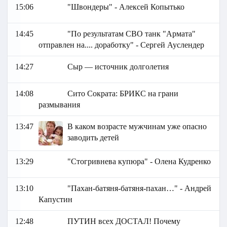
15:06
"Швондеры" - Алексей Копытько
14:45
"По результатам СВО танк "Армата"
отправлен на.... доработку" - Сергей Ауслендер
14:27
Сыр — источник долголетия
14:08
Сито Сократа: БРИКС на грани
размывания
13:47
В каком возрасте мужчинам уже опасно
заводить детей
13:29
"Стогривнева купюра" - Олена Кудренко
13:10
"Пахан-батяня-батяня-пахан…" - Андрей
Капустин
12:48
ПУТИН всех ДОСТАЛ! Почему