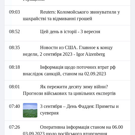
09:03
Reuters: Коломойського звинуватили у
шахрайстві та відмиванні грошей
08:52
Цей день в історії - 3 вересня
08:35
Новости из США. Главное к концу
недели, 2 сентября 2023 - Igor Aizenberg
08:18
Інформація щодо поточних втрат рф
внаслідок санкцій, станом на 02.09.2023
08:01
Як пережити десяту зиму війни?
Прогнози військових та цивільних експертів
07:40
3 сентября – День Фаддея: Приметы и
суеверия
07:26
Оперативна інформація станом на 06.00
03.09.2023 щодо російського вторгнення