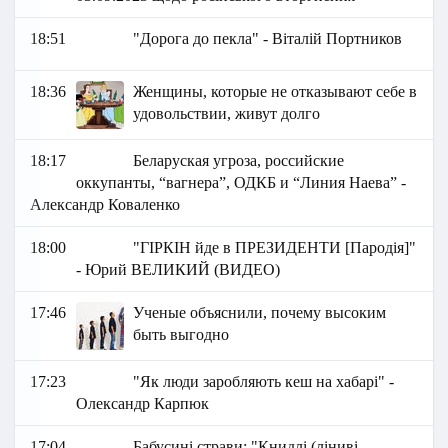
18:51
"Дорога до пекла" - Віталій Портников
18:36
Женщины, которые не отказывают себе в
удовольствии, живут долго
18:17
Беларуская угроза, российские
оккупанты, “вагнера”, ОДКБ и “Линия Наева” -
Александр Коваленко
18:00
"ГІРКІН йде в ПРЕЗИДЕНТИ [Пародія]"
- Юрий ВЕЛИКИЙ (ВИДЕО)
17:46
Ученые объяснили, почему высоким
быть выгодно
17:23
"Як люди заробляють кеш на хабарі" -
Олександр Карпюк
17:04
Бабусині страви: "Книдлі (ліниві