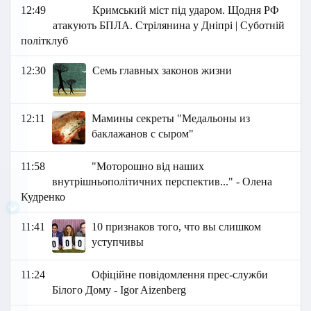
12:49
Кримський міст під ударом. Щодня РФ
атакують БПЛА. Стрілянина у Дніпрі | Суботній
політклуб
12:30
Семь главных законов жизни
12:11
Мамины секреты "Медальоны из
баклажанов с сыром"
11:58
"Моторошно від наших
внутрішньополітичних перспектив..." - Олена
Кудренко
11:41
10 признаков того, что вы слишком
уступчивы
11:24
Офіційне повідомлення прес-служби
Білого Дому - Igor Aizenberg