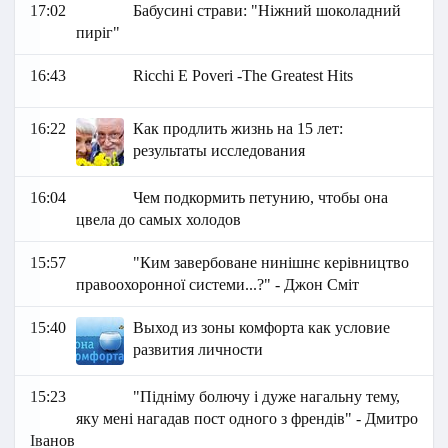
17:02
Бабусині страви: "Ніжний шоколадний
пиріг"
16:43
Ricchi E Poveri -The Greatest Hits
16:22
Как продлить жизнь на 15 лет:
результаты исследования
16:04
Чем подкормить петунию, чтобы она
цвела до самых холодов
15:57
"Ким завербоване нинішнє керівництво
правоохоронної системи...?" - Джон Сміт
15:40
Выход из зоны комфорта как условие
развития личности
15:23
"Підніму болючу і дуже нагальну тему,
яку мені нагадав пост одного з френдів" - Дмитро
Іванов