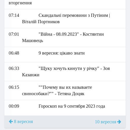
вторгнення
07:14
Скандальні перемовини з Путіним |
Віталій Портников
07:01
"Війна - 08.09.2023" - Костянтин
Машовець
06:48
9 вересня: цікаво знати
06:33
"Щу‌к‌у‌ ‌х‌о‌ч‌у‌т‌ь‌ ‌к‌и‌н‌у‌т‌и‌ ‌у ‌р‌і‌ч‌к‌у‌" - Зоя
Казанжи
06:15
""Почему вы их называете
свинособаки?"" - Тетяна Доцяк
00:09
Гороскоп на 9 сентября 2023 года
8 вересня
10 вересня