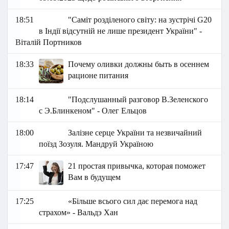
18:51
"Саміт розділеного світу: на зустрічі G20
в Індії відсутній не лише президент України" -
Віталій Портников
18:33
Почему оливки должны быть в осеннем
рационе питания
18:14
"Подслушанный разговор В.Зеленского
с Э.Блинкеном" - Олег Ельцов
18:00
Залізне серце України та незвичайний
поїзд Зозуля. Мандруй Україною
17:47
21 простая привычка, которая поможет
Вам в будущем
17:25
«Більше всього сил дає перемога над
страхом» - Вальдэ Хан