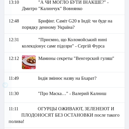
13:10
"А ЧИ МОГЛО БУТИ ІНАКШЕ?" -
Дмитро "Калинчук" Вовнянко
12:48
Брифінг. Саміт G20 в Індії: чи буде на
порядку денному Україна?
12:31
"Приємно, що Коломойський нині
колекціонує саме підозри" - Сергій Фурса
12:12
Мамины секреты "Венгерский гуляш"
11:49
Індія змінює назву на Бхарат?
11:30
"Про Маска…" - Валерий Калниш
11:11
ОГУРЦЫ ОЖИВАЮТ, ЗЕЛЕНЕЮТ И
ПЛОДОНОСЯТ БЕЗ ОСТАНОВКИ после такого
полива!