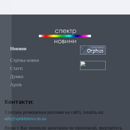
Новини
Стрічка новин
Статті
Думки
Архів
Контакти:
З питань розміщення реклами на сайті, пишіть на:
adv@spektrnews.in.ua
Якщо у Вас виникли запитання чи пропозиції, звертайтесь