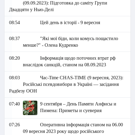
(09.09.2023): Підготовка до саміту Групи
Двадцяти у Нью-Делі
08:54
Цей день в історії - 9 вересня
08:37
"Які мої біди, коли комусь пощастило
менше?" - Олена Кудренко
08:20
Інформація щодо поточних втрат рф
внаслідок санкцій, станом на 08.09.2023
08:03
Час-Time CHAS-TIME (9 вересня, 2023):
Російські псевдовибори в Україні — засідання
Радбезу ООН
07:40
9 сентября – День Памяти Анфисы и
Пимена: Приметы и суеверия
07:26
Оперативна інформація станом на 06.00
09 вересня 2023 року щодо російського