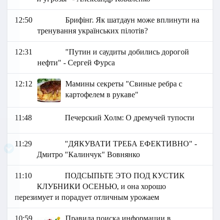
12:50
Брифінг. Як шатдаун може вплинути на
тренування українських пілотів?
12:31
"Путин и саудиты добились дорогой
нефти" - Сергей Фурса
12:12
Мамины секреты "Свиные ребра с
картофелем в рукаве"
11:48
Печерский Холм: О дремучей тупости
11:29
"ДЯКУВАТИ ТРЕБА ЕФЕКТИВНО" -
Дмитро "Калинчук" Вовнянко
11:10
ПОДСЫПЬТЕ ЭТО ПОД КУСТИК
КЛУБНИКИ ОСЕНЬЮ, и она хорошо
перезимует и порадует отличным урожаем
10:59
Правила поиска информации в