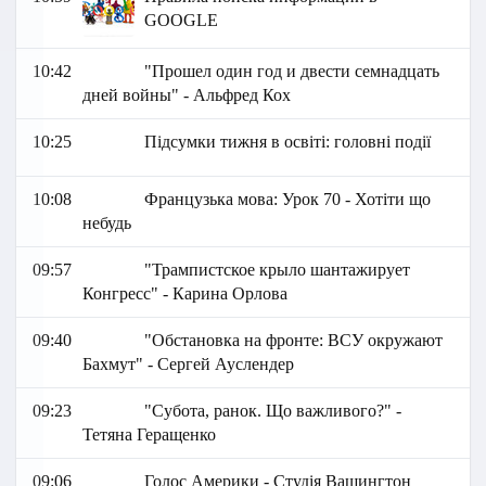
GOOGLE
10:42
"Прошел один год и двести семнадцать
дней войны" - Альфред Кох
10:25
Підсумки тижня в освіті: головні події
10:08
Французька мова: Урок 70 - Хотіти що
небудь
09:57
"Трампистское крыло шантажирует
Конгресс" - Карина Орлова
09:40
"Обстановка на фронте: ВСУ окружают
Бахмут" - Сергей Ауслендер
09:23
"Субота, ранок. Що важливого?" -
Тетяна Геращенко
09:06
Голос Америки - Студія Вашингтон