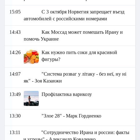
15:05
С 3 октября Норвегия запрещает въезд
автомобилей с российскими номерами
14:43
Как Моссад может помешать Ирану и
помочь Украине
14:26
Как нужно пить соки для красивой
фигуры?
14:07
"Система розваг у літаку - без неї, ну ні
як" - Зоя Казанжи
13:49
Профілактика варикозу
13:30
"Злое 28" - Марк Гордиенко
13:11
"Сотрудничество Ирана и россии: факты
и угрозы" - Александр Коваленко