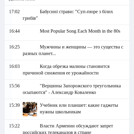
17:02
Бабусині страви: "Суп-пюре з білих
грибів"
16:44
Most Popular Song Each Month in the 80s
16:25
Мужчины и женщины — это существа с
разных планет...
16:03
Когда обрезка малины становится
причиной снижения ее урожайности
15:56
"Вершины Запорожского треугольника
осыпаются" - Александр Коваленко
15:39
Учебник или планшет: какие гаджеты
нужны школьникам
15:22
Власти Армении обсуждают запрет
российских телеканалов в стране