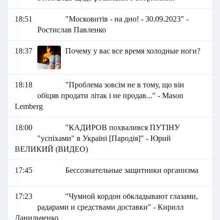
18:51
"Московитів - на дно! - 30.09.2023" -
Ростислав Павленко
18:37
Почему у вас все время холодные ноги?
18:18
"Проблема зовсім не в тому, що він
обіцяв продати літак і не продав..." - Mason
Lemberg
18:00
"КАДИРОВ похвалився ПУТІНУ
"успіхами" в Україні [Пародія]" - Юрий
ВЕЛИКИЙ (ВИДЕО)
17:45
Бессознательные защитники организма
17:23
"Чумной кордон обкладывают глазами,
радарами и средствами доставки" - Кирилл
Данильченко