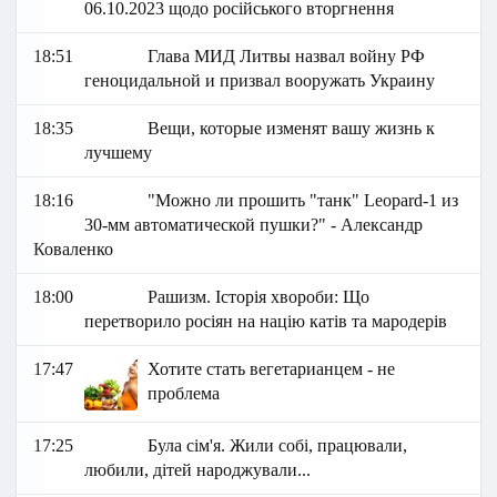
06.10.2023 щодо російського вторгнення
18:51
Глава МИД Литвы назвал войну РФ
геноцидальной и призвал вооружать Украину
18:35
Вещи, которые изменят вашу жизнь к
лучшему
18:16
"Можно ли прошить "танк" Leopard-1 из
30-мм автоматической пушки?" - Александр
Коваленко
18:00
Рашизм. Історія хвороби: Що
перетворило росіян на націю катів та мародерів
17:47
Хотите стать вегетарианцем - не
проблема
17:25
Була сім'я. Жили собі, працювали,
любили, дітей народжували...