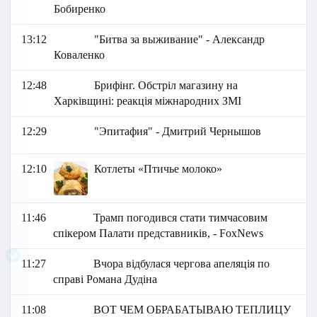
Бобиренко
13:12
"Битва за выживание" - Александр
Коваленко
12:48
Брифінг. Обстріл магазину на
Харківщині: реакція міжнародних ЗМІ
12:29
"Эпитафия" - Дмитрий Чернышов
12:10
Котлеты «Птичье молоко»
11:46
Трамп погодився стати тимчасовим
спікером Палати представників, - FoxNews
11:27
Вчора відбулася чергова апеляція по
справі Романа Дудіна
11:08
ВОТ ЧЕМ ОБРАБАТЫВАЮ ТЕПЛИЦУ