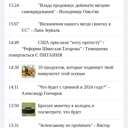
15:24
"Влада продовжує добивати місцеве
самоврядування" - Володимир Омел'ян
15:07
"Визначення нашого місця і внеску в
ЄС" - Лана Зеркаль
14:49
США прислали “ноту протесту” /
“Реформи Шмигаля-Татарова” / Тимошенко
повертається Є ПИТАННЯ
14:30
10 продуктов, которые поднимут твой
иммунитет этой осенью
14:11
"Что будет с гривной в 2024 году?" -
Александр Гончаров
13:50
Бросьте монетку в колодец и
посмотрите, что будет
13:31
"Зеленському не пробачать" - Віктор