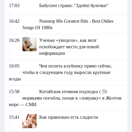
17:03
Бабусині страви: "Здобні булочки"
16:42
Nonstop 80s Greatest Hits - Best Oldies
Songs Of 1980s
16:26
Ученые «увидели», как мозг
освобождает место для новой
информации
16:05
Чем полить клубнику прямо сейчас,
чтобы в следующем году выросли крупные
ягоды
15:58
Китайская атомная подлодка с 55
моряками погибла, попав в «ловушку» в Желтом
море — СМИ
15:41
Как правильно есть сладости