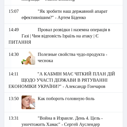
15:07
"Як зробити наш державний апарат
ефективнішим?" - Артем Біденко
14:49
Провал розвідки і наземна операція в
Газі | Чим відповість Ізраїль на атаку | Є
ПИТАННЯ
14:30
Полезные свойства чудо-продукта -
чеснока
14:11
"А КАБМІН МАЄ ЧІТКИЙ ПЛАН ДІЙ
ЩОДО УЧАСТІ ДЕРЖАВИ В РЯТУВАННІ
ЕКОНОМІКИ УКРАЇНИ?" - Александр Гончаров
13:50
Как побороть головную боль
13:31
"Война в Израиле. День 4. Цель -
уничтожить Хамас" - Сергей Ауслендер