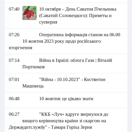
07:40
10 октября – День Саватия Пчельника
(Саватий Соловецкого): Приметы и
суеверия
07:26
Оперативна інформація станом на 06.00
10 жовтня 2023 року щодо російського
вторгнення
07:14
Війна в Ізраїлі: облога Гази | Віталій
Портников
07:01
"Війна - 10.10.2023" - Костянтин
Машовець
06:48
10 жовтня: це цікаво знати
06:27
"ККБ «Луч» вдруге звернулося до
вищого керівництва країни зі скаргою на
Держаудитслужбу" - Тамара Горіха Зерня