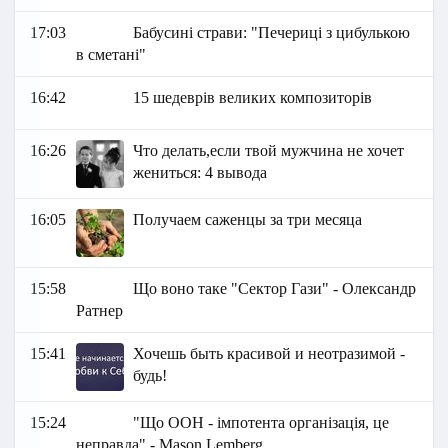
17:03
Бабусині страви: "Печериці з цибулькою
в сметані"
16:42
15 шедеврів великих композиторів
16:26
Что делать,если твой мужчина не хочет
жениться: 4 вывода
16:05
Получаем саженцы за три месяца
15:58
Що воно таке "Сектор Гази" - Олександр
Ратнер
15:41
Хочешь быть красивой и неотразимой -
будь!
15:24
"Що ООН - імпотента організація, це
неправда" - Mason Lemberg