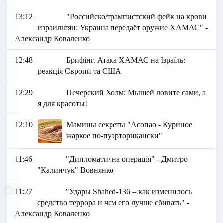
13:12
"Российско/трампистский фейк на крови
израильтян: Украина передаёт оружие ХАМАС" -
Александр Коваленко
12:48
Брифінг. Атака ХАМАС на Ізраїль:
реакція Європи та США
12:29
Печерский Холм: Мышей ловите сами, а
я для красоты!
12:10
Мамины секреты "Асопао - Куриное
жаркое по-пуэрторикански"
11:46
"Дипломатична операція" - Дмитро
"Калинчук" Вовнянко
11:27
"Удары Shahed-136 – как изменилось
средство террора и чем его лучше сбивать" -
Александр Коваленко