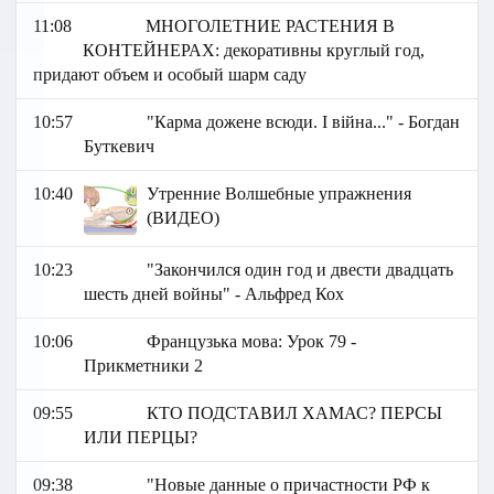
11:08
МНОГОЛЕТНИЕ РАСТЕНИЯ В
КОНТЕЙНЕРАХ: декоративны круглый год,
придают объем и особый шарм саду
10:57
"Карма дожене всюди. І війна..." - Богдан
Буткевич
10:40
Утренние Волшебные упражнения
(ВИДЕО)
10:23
"Закончился один год и двести двадцать
шесть дней войны" - Альфред Кох
10:06
Французька мова: Урок 79 -
Прикметники 2
09:55
КТО ПОДСТАВИЛ ХАМАС? ПЕРСЫ
ИЛИ ПЕРЦЫ?
09:38
"Новые данные о причастности РФ к