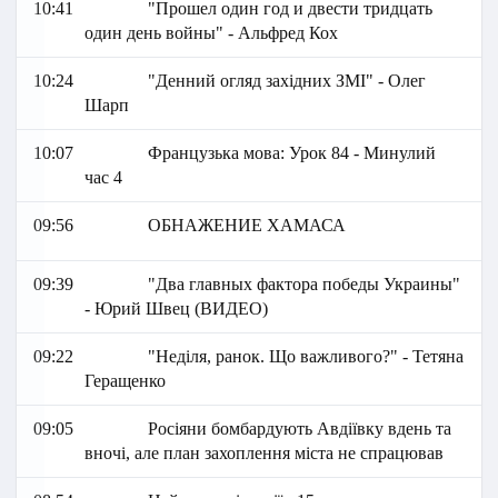
10:41
"Прошел один год и двести тридцать
один день войны" - Альфред Кох
10:24
"Денний огляд західних ЗМІ" - Олег
Шарп
10:07
Французька мова: Урок 84 - Минулий
час 4
09:56
ОБНАЖЕНИЕ ХАМАСА
09:39
"Два главных фактора победы Украины"
- Юрий Швец (ВИДЕО)
09:22
"Неділя, ранок. Що важливого?" - Тетяна
Геращенко
09:05
Росіяни бомбардують Авдіївку вдень та
вночі, але план захоплення міста не спрацював