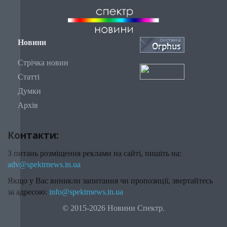
Новини
Стрічка новин
Статті
Думки
Архів
Контакти:
З питань розміщення реклами на сайті, пишіть на:
adv@spektrnews.in.ua
Якщо у Вас виникли запитання чи пропозиції, звертайтесь
за адресою:
info@spektrnews.in.ua
© 2015-2026 Новини Спектр.