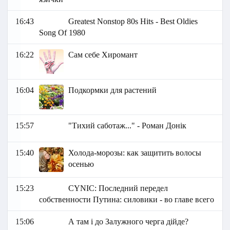
16:43
Greatest Nonstop 80s Hits - Best Oldies
Song Of 1980
16:22
Сам себе Хиромант
16:04
Подкормки для растений
15:57
"Тихий саботаж..." - Роман Донік
15:40
Холода-морозы: как защитить волосы
осенью
15:23
СYNIC: Последний передел
собственности Путина: силовики - во главе всего
15:06
А там і до Залужного черга дійде?