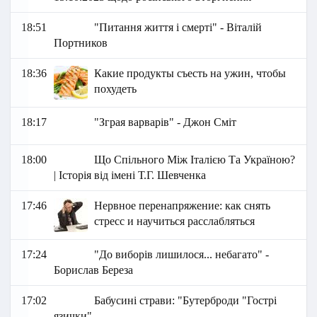
18:51
"Питання життя і смерті" - Віталій
Портников
18:36
Какие продукты съесть на ужин, чтобы
похудеть
18:17
"Зграя варварів" - Джон Сміт
18:00
Що Спільного Між Італією Та Україною?
| Історія від імені Т.Г. Шевченка
17:46
Нервное перенапряжение: как снять
стресс и научиться расслабляться
17:24
"До виборів лишилося... небагато" -
Борислав Береза
17:02
Бабусині страви: "Бутерброди "Гострі
язички"