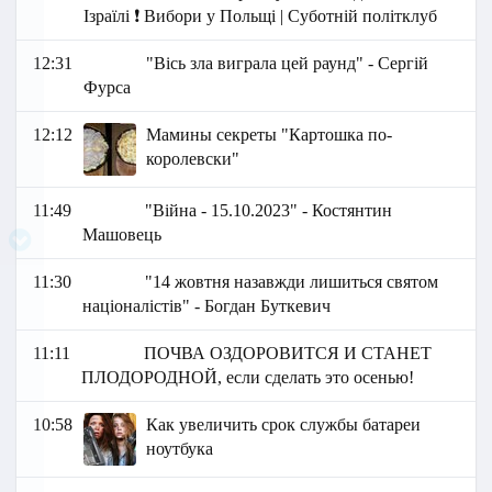
Ізраїлі ❗️ Вибори у Польщі | Суботній політклуб
12:31
"Вісь зла виграла цей раунд" - Сергій
Фурса
12:12
Мамины секреты "Картошка по-
королевски"
11:49
"Війна - 15.10.2023" - Костянтин
Машовець
11:30
"14 жовтня назавжди лишиться святом
націоналістів" - Богдан Буткевич
11:11
ПОЧВА ОЗДОРОВИТСЯ И СТАНЕТ
ПЛОДОРОДНОЙ, если сделать это осенью!
10:58
Как увеличить срок службы батареи
ноутбука