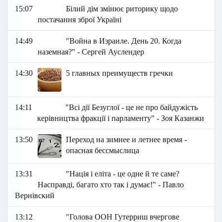
15:07
Білий дім змінює риторику щодо
постачання зброї Україні
14:49
"Война в Израиле. День 20. Когда
наземная?" - Сергей Ауслендер
14:30
5 главных преимуществ гречки
14:11
"Всі дії Безуглої - це не про байдужість
керівництва фракції і парламенту" - Зоя Казанжи
13:50
Переход на зимнее и летнее время -
опасная бессмыслица
13:31
"Нація і еліта - це одне й те саме?
Насправді, багато хто так і думає!" - Павло
Вернівский
13:12
"Голова ООН Гутерриш вчергове