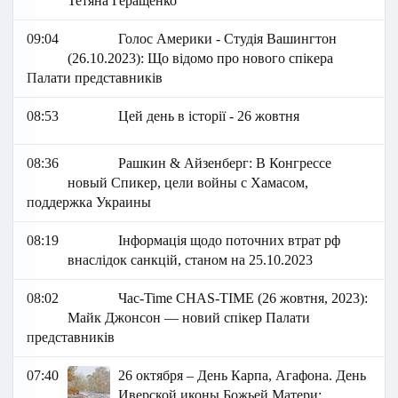
Тетяна Геращенко
09:04
Голос Америки - Студія Вашингтон
(26.10.2023): Що відомо про нового спікера
Палати представників
08:53
Цей день в історії - 26 жовтня
08:36
Рашкин & Айзенберг: В Конгрессе
новый Спикер, цели войны с Хамасом,
поддержка Украины
08:19
Інформація щодо поточних втрат рф
внаслідок санкцій, станом на 25.10.2023
08:02
Час-Time CHAS-TIME (26 жовтня, 2023):
Майк Джонсон — новий спікер Палати
представників
07:40
26 октября – День Карпа, Агафона. День
Иверской иконы Божьей Матери: