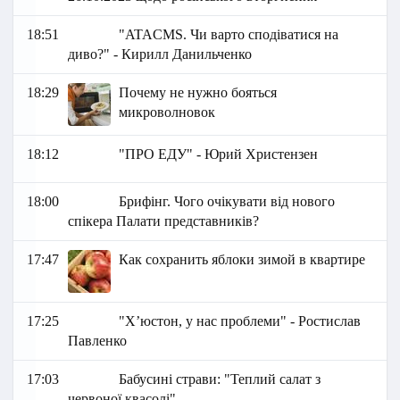
18:51
"ATACMS. Чи варто сподіватися на
диво?" - Кирилл Данильченко
18:29
Почему не нужно бояться
микроволновок
18:12
"ПРО ЕДУ" - Юрий Христензен
18:00
Брифінг. Чого очікувати від нового
спікера Палати представників?
17:47
Как сохранить яблоки зимой в квартире
17:25
"Хʼюстон, у нас проблеми" - Ростислав
Павленко
17:03
Бабусині страви: "Теплий салат з
червоної квасолі"