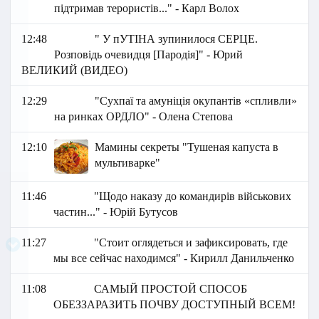
підтримав терористів..." - Карл Волох
12:48
" У пУТІНА зупинилося СЕРЦЕ.
Розповідь очевидця [Пародія]" - Юрий
ВЕЛИКИЙ (ВИДЕО)
12:29
"Сухпаї та амуніція окупантів «спливли»
на ринках ОРДЛО" - Олена Степова
12:10
Мамины секреты "Тушеная капуста в
мультиварке"
11:46
"Щодо наказу до командирів військових
частин..." - Юрій Бутусов
11:27
"Стоит оглядеться и зафиксировать, где
мы все сейчас находимся" - Кирилл Данильченко
11:08
САМЫЙ ПРОСТОЙ СПОСОБ
ОБЕЗЗАРАЗИТЬ ПОЧВУ ДОСТУПНЫЙ ВСЕМ!