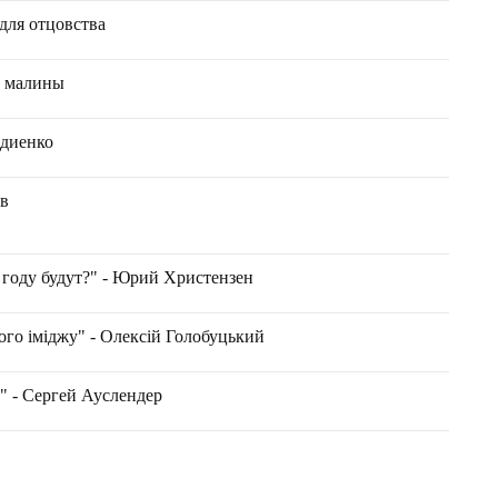
для отцовства
ы малины
рдиенко
тв
году будут?" - Юрий Христензен
го іміджу" - Олексій Голобуцький
" - Сергей Ауслендер