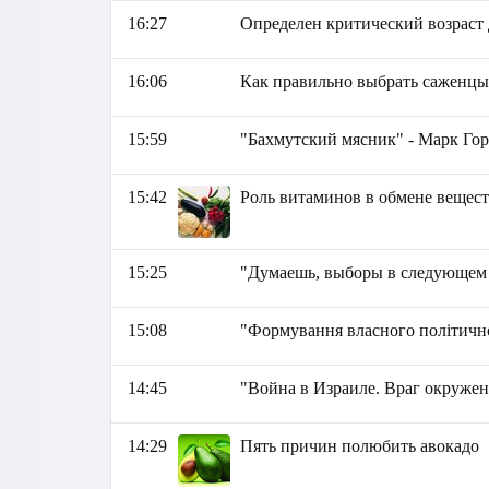
16:27
Определен критический возраст 
16:06
Как правильно выбрать саженц
15:59
"Бахмутский мясник" - Марк Го
15:42
Роль витаминов в обмене вещес
15:25
"Думаешь, выборы в следующем 
15:08
"Формування власного політично
14:45
"Война в Израиле. Враг окружен
14:29
Пять причин полюбить авокадо