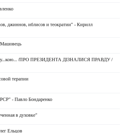
вленко
в, джиннов, иблисов и теократии" - Кирилл
н Машовець
 а су...кою... /ПРО ПРЕЗИДЕНТА ДІЗНАЛИСЯ ПРАВДУ /
совой терапии
СРСР" - Павло Бондаренко
ченная в духовке"
Олег Ельцов