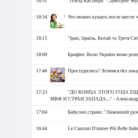
18:51
"Поезд Кастнера" - Дмитрий Ч
18:34
Что можно кушать после шести ч
18:15
"Іран, Ізраїль, Китай та Третя С
18:00
Брифінг. Коли Україна може роз
17:46
Простудились? Лечимся без лека
17:23
"ДО КОНЦА ЭТОГО ГОДА Е
МВФ И СТРАН ЗАПАДА..." - Александр
17:04
Бабусині страви: "Лимонний рул
16:44
Le Canzoni D'amore Più Belle Itali