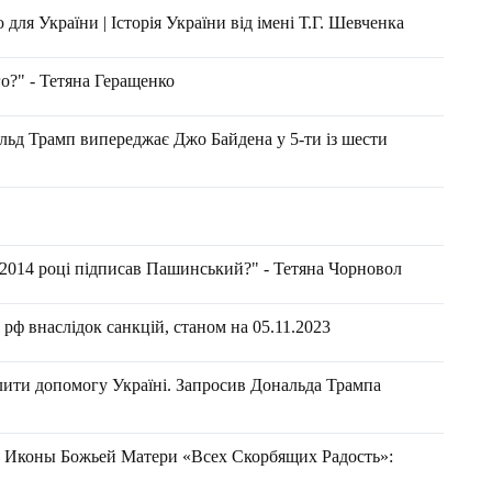
ля України | Історія України від імені Т.Г. Шевченка
о?" - Тетяна Геращенко
льд Трамп випереджає Джо Байдена у 5-ти із шести
 2014 році підписав Пашинський?" - Тетяна Чорновол
рф внаслідок санкцій, станом на 05.11.2023
ити допомогу Україні. Запросив Дональда Трампа
нь Иконы Божьей Матери «Всех Скорбящих Радость»: