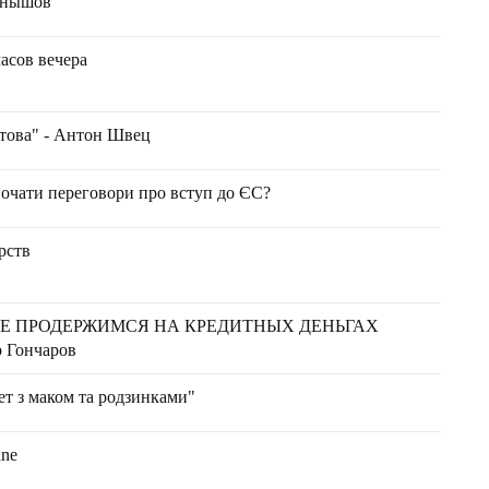
ернышов
асов вечера
вітова" - Антон Швец
почати переговори про вступ до ЄС?
рств
ЩЕ ПРОДЕРЖИМСЯ НА КРЕДИТНЫХ ДЕНЬГАХ
 Гончаров
ет з маком та родзинками"
ane