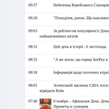
09:37
Небезпека Корейського Сценарію д
09:20
"Понеділок, ранок. Що важливог
09:03
За рейтингом популярності Дона
найважливіших штатів
08:52
Цей день в історії - 6 листопада
08:35
"А ви знали, що першу БееРку в
08:18
Інформація щодо поточних втрат 
08:01
Зеленський закликає США посил
відвідати Київ
07:40
6 ноября – Афанасьев День. Де
Приметы и суеверия