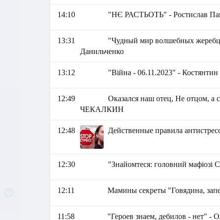
14:10
"НЄ РАСТЬОТЬ" - Ростислав Па
13:31
"Чудный мир волшебных жеребцо
Данильченко
13:12
"Війна - 06.11.2023" - Костянти
12:49
Оказался наш отец, Не отцом,
ЧЕКАЛКИН
12:48
Действенные правила антистрес
12:30
"Знайомтеся: головний мафіозі 
12:11
Мамины секреты "Говядина, запе
11:58
"Героев знаем, дебилов - нет" - 