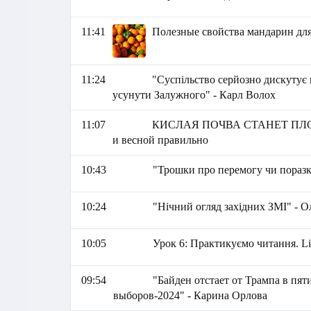
11:41
Полезные свойства мандарин для
11:24
"Суспільство серйозно дискутує 
усунути Залужного" - Карл Волох
11:07
КИСЛАЯ ПОЧВА СТАНЕТ ПЛОДОР
и весной правильно
10:43
"Трошки про перемогу чи поразк
10:24
"Нічний огляд західних ЗМІ" - 
10:05
Урок 6: Практикуємо читання. Lia
09:54
"Байден отстает от Трампа в пят
выборов-2024" - Карина Орлова