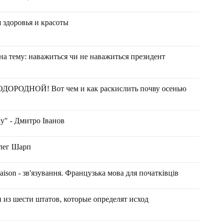
 здоровья и красоты
на тему: наважиться чи не наважиться президент
ОДНОЙ! Вот чем и как раскислить почву осенью
у" - Дмитро Іванов
Олег Шарп
ison - зв'язування. Французька мова для початківців
и из шести штатов, которые определят исход