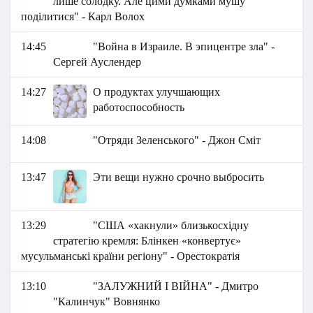
лише солодку. Але цими думками мушу
поділитися" - Карл Волох
14:45
"Война в Израиле. В эпицентре зла" -
Сергей Ауслендер
14:27
О продуктах улучшающих
работоспособность
14:08
"Отряди Зеленського" - Джон Сміт
13:47
Эти вещи нужно срочно выбросить
13:29
"США «хакнули» близькосхідну
стратегію кремля: Блінкен «конвертує»
мусульманські країни регіону" - Орестократія
13:10
"ЗАЛУЖНИЙ І ВІЙНА" - Дмитро
"Калинчук" Вовнянко