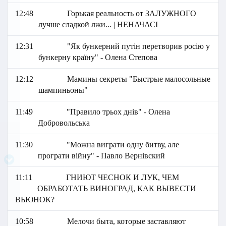
12:48
Горькая реальность от ЗАЛУЖНОГО
лучше сладкой лжи... | НЕНАЧАСІ
12:31
"Як бункерний путін перетворив росію у
бункерну країну" - Олена Степова
12:12
Мамины секреты "Быстрые малосольные
шампиньоны"
11:49
"Правило трьох днів" - Олена
Добровольська
11:30
"Можна виграти одну битву, але
програти війну" - Павло Вернівский
11:11
ГНИЮТ ЧЕСНОК И ЛУК, ЧЕМ
ОБРАБОТАТЬ ВИНОГРАД, КАК ВЫВЕСТИ
ВЬЮНОК?
10:58
Мелочи быта, которые заставляют