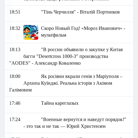
18:51
"Тінь Черчилля" - Віталій Портников
18:32
Скоро Новый Год! «Мороз Иванович» -
мультфильм
18:13
"В россии объявили о закупке у Китая
багги "Desertcross 1000-3" производства
"AODES" - Александр Коваленко
18:00
Як росіяни вкрали генія з Маріуполя –
Архипа Куїнджі. Реальна історія з Акімом
Галімовим
17:46
Тайна кареглазых
17:24
"Военные вернутся и наведут порядок!"
- это так и не так — Юрий Христензен