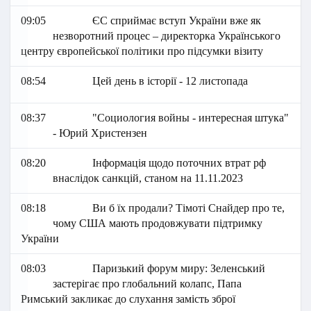
09:05
ЄС сприймає вступ України вже як
незворотний процес – директорка Українського
центру європейської політики про підсумки візиту
08:54
Цей день в історії - 12 листопада
08:37
"Социология войны - интересная штука"
- Юрий Христензен
08:20
Інформація щодо поточних втрат рф
внаслідок санкцій, станом на 11.11.2023
08:18
Ви б їх продали? Тімоті Снайдер про те,
чому США мають продовжувати підтримку
України
08:03
Паризький форум миру: Зеленський
застерігає про глобальний колапс, Папа
Римський закликає до слухання замість зброї