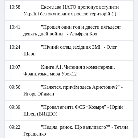
10:58
Екс-глава НАТО пропонує вступити
Україні без окупованих росією територій (!)
10:41
"Прошел один год и двести пятьдесят
девять дней войны" - Альфред Кох
10:24
"Нічний огляд західних ЗМІ" - Олег
Шарп
10:07
Книга А1. Читання з коментарями.
Французька мова Урок12
09:56
"Кажется, причём здесь Аристович?" -
Игорь Эйдман
09:39
"Провал агента ФСБ “Козыря” - Юрий
Швец (ВИДЕО)
09:22
"Неділя, ранок. Що важливого?" - Тетяна
Геращенко