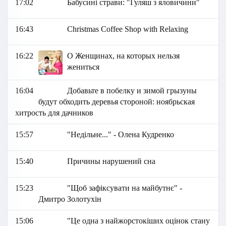
17:02
Бабусині страви: "Гуляш з яловичини"
16:43
Christmas Coffee Shop with Relaxing
16:22
О Женщинах, на которых нельзя
жениться
16:04
Добавьте в побелку и зимой грызуны
будут обходить деревья стороной: ноябрьская
хитрость для дачников
15:57
"Недільне..." - Олена Кудренко
15:40
Причины нарушений сна
15:23
"Щоб зафіксувати на майбутнє" -
Дмитро Золотухін
15:06
"Це одна з найжорстокіших оцінок стану