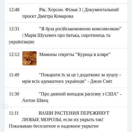
12:48
Рік. Херсон. Фільм 3 | Документальний
проєкт Дмитра Комарова
12:31
"Я була російськомовною комсомолкою"
| Марія Шухевич про батька, сиротинець та
українізацію
12:12
Мамины секреты "Курица в кляре"
11:49
"Покарати їх за це і додатково за хуцпу -
мрія всіх адекватних українців" - Джон Сміт
11:30
"Про дивний випадок расизму з США" -
Антон Швец
11:11
ВАШИ РАСТЕНИЯ ПЕРЕЖИВУТ
ЛЮБЫЕ МОРОЗЫ, если их укрыть так!
Показываю бесплатное и надежное укрытие