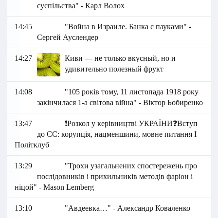
суспільства" - Карл Волох
14:45
"Война в Израиле. Банка с пауками" -
Сергей Ауслендер
14:27
Киви — не только вкусный, но и
удивительно полезный фрукт
14:08
"105 років тому, 11 листопада 1918 року
закінчилася 1-а світова війна" - Віктор Бобиренко
13:47
❗️Розкол у керівництві УКРАЇНИ❓Вступ
до ЄС: корупція, нацменшини, мовне питання І
Політклуб
13:29
"Трохи узагальнених спостережень про
послідовників і прихильників методів фаріон і
ніцой" - Маson Lemberg
13:10
"Авдеевка…" - Александр Коваленко