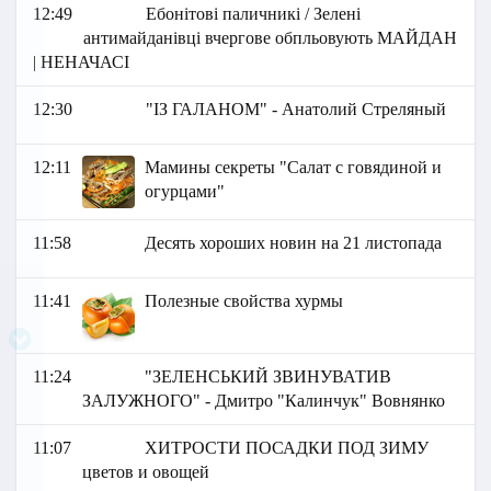
12:49
Ебонітові паличникі / Зелені
антимайданівці вчергове обпльовують МАЙДАН
| НЕНАЧАСІ
12:30
"ІЗ ГАЛАНОМ" - Анатолий Стреляный
12:11
Мамины секреты "Салат с говядиной и
огурцами"
11:58
Десять хороших новин на 21 листопада
11:41
Полезные свойства хурмы
11:24
"ЗЕЛЕНСЬКИЙ ЗВИНУВАТИВ
ЗАЛУЖНОГО" - Дмитро "Калинчук" Вовнянко
11:07
ХИТРОСТИ ПОСАДКИ ПОД ЗИМУ
цветов и овощей