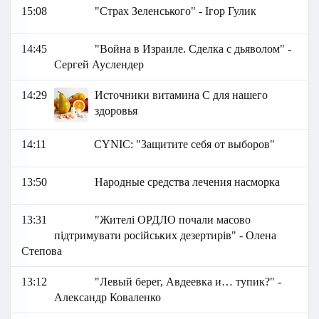
15:08
"Страх Зеленського" - Ігор Гулик
14:45
"Война в Израиле. Сделка с дьяволом" -
Сергей Ауслендер
14:29
Источники витамина С для нашего
здоровья
14:11
СYNIC: "Защитите себя от выборов"
13:50
Народные средства лечения насморка
13:31
"Жителі ОРДЛО почали масово
підтримувати російських дезертирів" - Олена
Степова
13:12
"Левый берег, Авдеевка и… тупик?" -
Александр Коваленко