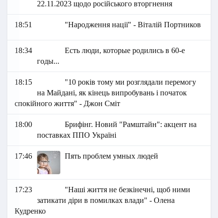
22.11.2023 щодо російського вторгнення
18:51
"Народження нації" - Віталій Портников
18:34
Есть люди, которые родились в 60-е
годы...
18:15
"10 років тому ми розглядали перемогу
на Майдані, як кінець випробувань і початок
спокійного життя" - Джон Сміт
18:00
Брифінг. Новий "Рамштайн": акцент на
поставках ППО Україні
17:46
Пять проблем умных людей
17:23
"Наші життя не безкінечні, щоб ними
затикати діри в помилках влади" - Олена
Кудренко