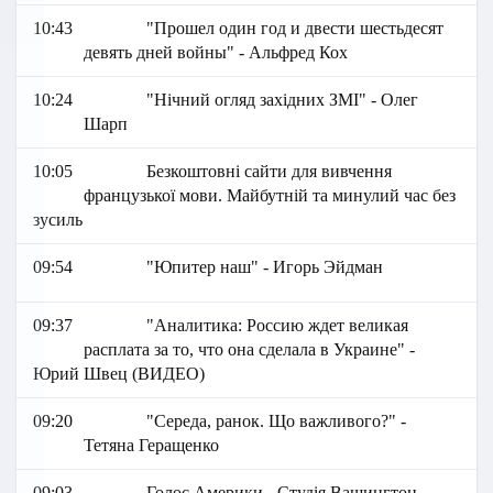
10:43
"Прошел один год и двести шестьдесят
девять дней войны" - Альфред Кох
10:24
"Нічний огляд західних ЗМІ" - Олег
Шарп
10:05
Безкоштовні сайти для вивчення
французької мови. Майбутній та минулий час без
зусиль
09:54
"Юпитер наш" - Игорь Эйдман
09:37
"Аналитика: Россию ждет великая
расплата за то, что она сделала в Украине" -
Юрий Швец (ВИДЕО)
09:20
"Середа, ранок. Що важливого?" -
Тетяна Геращенко
09:03
Голос Америки - Студія Вашингтон