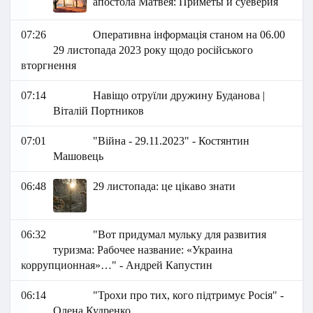
апостола Матвея: Приметы и суеверия
07:26
Оперативна інформація станом на 06.00
29 листопада 2023 року щодо російського
вторгнення
07:14
Навіщо отруїли дружину Буданова |
Віталій Портников
07:01
"Війна - 29.11.2023" - Костянтин
Машовець
06:48
29 листопада: це цікаво знати
06:32
"Вот придумал мульку для развития
туризма: Рабочее название: «Украина
коррупционная»…" - Андрей Капустин
06:14
"Трохи про тих, кого підтримує Росія" -
Олена Кудренко