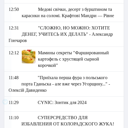
12:50
Медові свічки, десерт з бурштином та
карасики на соломі. Крафтові Мандри — Рівне
12:31
"СЛОЖНО, НО МОЖНО: ХОТИТЕ
ДЕНЕГ, УЧИТЕСЬ ИХ ДЕЛАТЬ" - Александр
Гончаров
12:12
Мамины секреты "Фаршированный
картофель с хрустящей сырной
корочкой"
11:48
"Приїхала перша фура з польського
порта Гданьска - але вже через Угорщину..." -
Олексій Давиденко
11:29
СYNIC: Зонтик для 2024
11:10
СУПЕРСРЕДСТВО ДЛЯ
ИЗБАВЛЕНИЯ ОТ КОЛОРАДСКОГО ЖУКА!