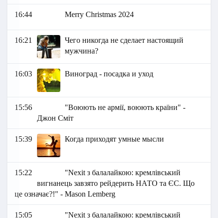
16:44
Merry Christmas 2024
16:21
Чего никогда не сделает настоящий
мужчина?
16:03
Виноград - посадка и уход
15:56
"Воюють не армії, воюють країни" -
Джон Сміт
15:39
Когда приходят умные мысли
15:22
"Nexit з балалайкою: кремлівський
вигнанець завзято рейдерить НАТО та ЄС. Що
це означає?!" - Маson Lemberg
15:05
"Nexit з балалайкою: кремлівський