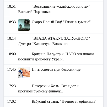
18:51
"Возвращение «скифского золота»" -
Виталий Портников
18:33
Скоро Новый Год! "Ёжик в тумане"
18:14
"ВЛАДА АТАКУЄ ЗАЛУЖНОГО" -
Дмитро "Калинчук" Вовнянко
18:00
Брифінг. На зустрічі НАТО закликали
посилити допомогу Україні
17:45
Пять советов при бессоннице
17:23
Печерский Холм: Все идет к
прогнозируемому финалу...
17:02
Бабусині страви: "Печиво з горішками"