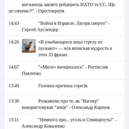
вигнанець завзято рейдерить НАТО та ЄС. Що
це означає?!" - Орестократія
14:43
"Война в Израиле. Лагеря смерти" -
Сергей Ауслендер
14:26
«В улыбающееся лицо стрелу не
пускают» — вся японская мудрость в
этих 35 фразах
14:07
"«Мило» вичерпалось" - Ростислав
Павленко
13:49
Головна причина стресів
13:30
Розкажемо про те, як "Вагнер"
використовував "зеків" - Олександр Карпюк
13:11
"Немного про... уголь и Севморпуть!" -
Александр Коваленко