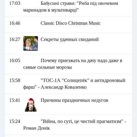
17:03
Бабусині страви: "Риба під овочевим
маринадом в мультиварці"
16:46
Classic Disco Christmas Music
16:27
Секреты удачных свиданий
16:05
Почему приезжать на дачу надо даже в
самые сильные морозы
15:58
"ТОС-1А "Солнцепёк" и антидроновый
фарш" - Александр Коваленко
15:41
Причины праздничных недугов
15:24
"Війна, по суті, це чистий прагматизм" -
Роман Донік