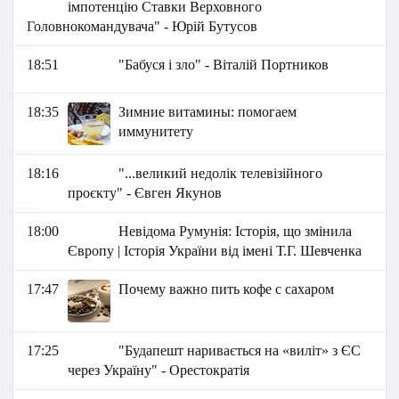
імпотенцію Ставки Верховного
Головнокомандувача" - Юрій Бутусов
18:51
"Бабуся і зло" - Віталій Портников
18:35
Зимние витамины: помогаем
иммунитету
18:16
"...великий недолік телевізійного
проєкту" - Євген Якунов
18:00
Невідома Румунія: Історія, що змінила
Європу | Історія України від імені Т.Г. Шевченка
17:47
Почему важно пить кофе с сахаром
17:25
"Будапешт наривається на «виліт» з ЄС
через Україну" - Орестократія