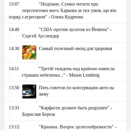
15:07
"Недільне. Сумно читати про
перспективи мого Харкова за тих умов, що він
поряд з агресором" - Олена Кудренко
14:49
"США против хуситов из Йемена" -
Сергей Ауслендер
14:30
Самый полезный овощ для здоровья
14:11
"Третій тиждень над країною нависла
страшна небезпека..." - Маson Lemberg
13:50
Пять советов по консервации авто на
зиму
13:31
"Карфаген должен быть разрушен" -
Борислав Береза
13:12
"Крынки. Вопрос целесообразности" -