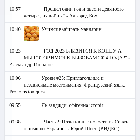
10:57
"Прошел один год и двести девяносто
четыре дня войны" - Альфред Кох
10:40
Учимся выбирать мандарин
10:23
"ГОД 2023 БЛИЗИТСЯ К КОНЦУ, А
МЫ ГОТОВИМСЯ К ВЫЗОВАМ 2024 ГОДА?" -
Александр Гончаров
10:06
Уроки #25: Приглагольные и
независимые местоимения. Французский язык.
Pronoms toniques
09:55
Як завджди, офігєнна історія
09:38
"Часть 2: Позитивные новости из Сената
о помощи Украине" - Юрий Швец (ВИДЕО)