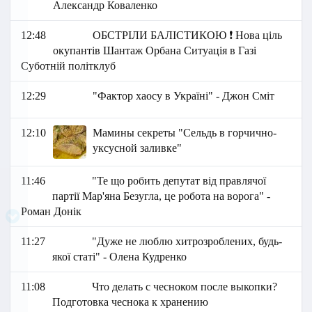
Александр Коваленко
12:48
ОБСТРІЛИ БАЛІСТИКОЮ ❗️ Нова ціль
окупантів Шантаж Орбана Ситуація в Газі
Суботній політклуб
12:29
"Фактор хаосу в Україні" - Джон Сміт
12:10
Мамины секреты "Сельдь в горчично-
уксусной заливке"
11:46
"Те що робить депутат від правлячої
партії Мар'яна Безугла, це робота на ворога" -
Роман Донік
11:27
"Дуже не люблю хитрозроблених, будь-
якої статі" - Олена Кудренко
11:08
Что делать с чесноком после выкопки?
Подготовка чеснока к хранению