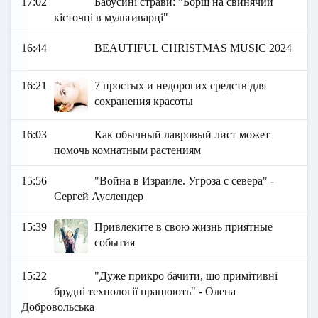
17:02
Бабусині страви: "Борщ на свинячий
кісточці в мультиварці"
16:44
BEAUTIFUL CHRISTMAS MUSIC 2024
16:21
7 простых и недорогих средств для
сохранения красоты
16:03
Как обычный лавровый лист может
помочь комнатным растениям
15:56
"Война в Израиле. Угроза с севера" -
Сергей Ауслендер
15:39
Привлеките в свою жизнь приятные
события
15:22
"Дуже прикро бачити, що примітивні
брудні технології працюють" - Олена
Добровольська