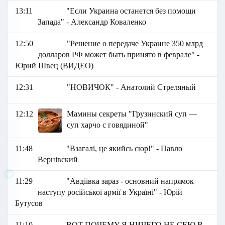
13:11
"Если Украина останется без помощи
Запада" - Александр Коваленко
12:50
"Решение о передаче Украине 350 млрд
долларов РФ может быть принято в феврале" -
Юрий Швец (ВИДЕО)
12:31
"НОВИЧОК" - Анатолий Стреляный
12:12
Мамины секреты "Грузинский суп —
суп харчо с говядиной"
11:48
"Взагалі, це якийсь сюр!" - Павло
Вернівский
11:29
"Авдіівка зараз - основний напрямок
наступу російськоі армії в Україні" - Юрій
Бутусов
11:10
ВОТ ПОЧЕМУ Я НИЧЕГО НЕ СЕЮ В