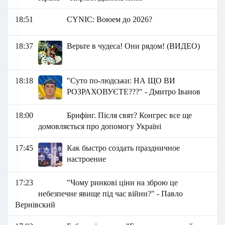
18:51
СYNIC: Воюем до 2026?
18:37
Верьте в чудеса! Они рядом! (ВИДЕО)
18:18
"Суто по-людськи: НА ЩО ВИ
РОЗРАХОВУЄТЕ???" - Дмитро Іванов
18:00
Брифінг. Після свят? Конгрес все ще
домовляється про допомогу Україні
17:45
Как быстро создать праздничное
настроение
17:23
"Чому ринкові ціни на зброю це
небезпечне явище під час війни?" - Павло
Вернівский