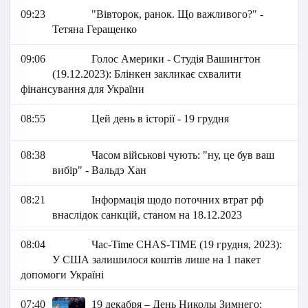
09:23
"Вівторок, ранок. Що важливого?" -
Тетяна Геращенко
09:06
Голос Америки - Студія Вашингтон
(19.12.2023): Блінкен закликає схвалити
фінансування для України
08:55
Цей день в історії - 19 грудня
08:38
Часом військові чують: "ну, це був ваш
вибір" - Вальдэ Хан
08:21
Інформація щодо поточних втрат рф
внаслідок санкцій, станом на 18.12.2023
08:04
Час-Time CHAS-TIME (19 грудня, 2023):
У США залишилося коштів лише на 1 пакет
допомоги Україні
07:40
19 декабря – День Николы Зимнего: