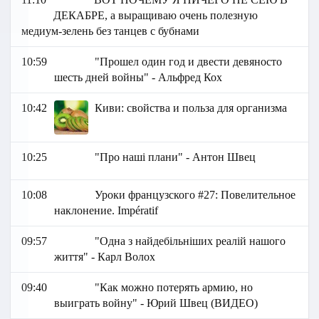
ДЕКАБРЕ, а выращиваю очень полезную
медиум-зелень без танцев с бубнами
10:59
"Прошел один год и двести девяносто
шесть дней войны" - Альфред Кох
10:42
Киви: свойства и польза для организма
10:25
"Про наші плани" - Антон Швец
10:08
Уроки французского #27: Повелительное
наклонение. Impératif
09:57
"Одна з найдебільніших реалій нашого
життя" - Карл Волох
09:40
"Как можно потерять армию, но
выиграть войну" - Юрий Швец (ВИДЕО)