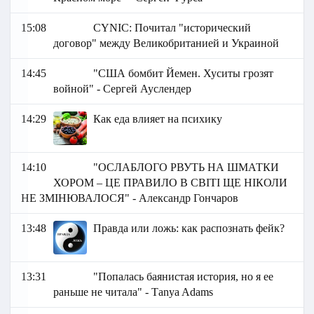
15:08
СYNIC: Почитал "исторический
договор" между Великобританией и Украиной
14:45
"США бомбит Йемен. Хуситы грозят
войной" - Сергей Ауслендер
14:29
Как еда влияет на психику
14:10
"ОСЛАБЛОГО РВУТЬ НА ШМАТКИ
ХОРОМ – ЦЕ ПРАВИЛО В СВІТІ ЩЕ НІКОЛИ
НЕ ЗМІНЮВАЛОСЯ" - Александр Гончаров
13:48
Правда или ложь: как распознать фейк?
13:31
"Попалась баянистая история, но я ее
раньше не читала" - Тanya Adams