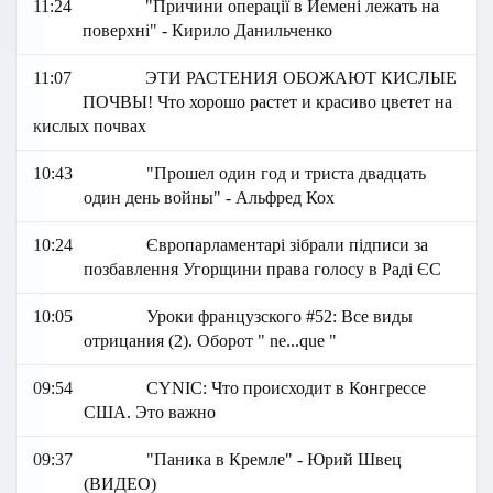
11:24
"Причини операції в Йемені лежать на
поверхні" - Кирило Данильченко
11:07
ЭТИ РАСТЕНИЯ ОБОЖАЮТ КИСЛЫЕ
ПОЧВЫ! Что хорошо растет и красиво цветет на
кислых почвах
10:43
"Прошел один год и триста двадцать
один день войны" - Альфред Кох
10:24
Європарламентарі зібрали підписи за
позбавлення Угорщини права голосу в Раді ЄС
10:05
Уроки французского #52: Все виды
отрицания (2). Оборот " ne...que "
09:54
СYNIC: Что происходит в Конгрессе
США. Это важно
09:37
"Паника в Кремле" - Юрий Швец
(ВИДЕО)