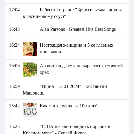
17:04
Бабусині страви: "Брюссельська капуста
в часниковому соусі"
16:43
Alan Parsons - Greatest Hits Best Songs
16:24
Настоящая женщина и 5 ее главных
признаков
16:06
Арахис на даче: как вырастить земляной
орех
15:59
"Війна - 13.01.2024" - Костянтин
Машовець
15:42
Как стать лучше за 100 дней
15:25
"США начали наводить порядок в
Красном море" - Сергей Фурса