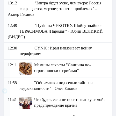
13:12
"Завтра будет хуже, чем вчера: Россия
сокращается, мерзнет, тонет в проблемах" -
Акпер Гасанов
12:49
"Путін на ЧУКОТКУ. Шойгу знайшов
ГЕРАСИМОВА [Пародія]" - Юрий ВЕЛИКИЙ
(ВИДЕО)
12:30
СYNIC: Иран навязывает войну
перифериям
12:11
Мамины секреты "Свинина по-
строгановски с грибами"
11:58
"Обнимашки под сенью тайны и
недосказанности" - Олег Ельцов
11:41
Что будет, если не носить шапку зимой:
предупреждение врачей