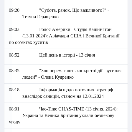
09:20
"Субота, ранок. Що важливого?" -
Тетяна Геращенко
09:03
Голос Америки - Студія Вашингтон
(13.01.2024): Авіаудари США і Великої Британії
по об’єктах хуситів
08:52
Цей день в історії - 13 січня
08:35
"Зло перемагають конкретні дії і зусилля
людей" - Олена Кудренко
08:18
Інформація щодо поточних втрат рф
внаслідок санкцій, станом на 12.01.2024
08:01
Час-Time CHAS-TIME (13 січня, 2024):
Україна та Велика Британія уклали безпекову
угоду