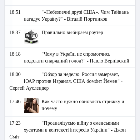
18:51
"«Небезпечні друзі США». Чим Тайвань
нагадує Україну?" - Віталій Портников
18:37
Правильно выбираем роутер
18:18
"Чому в Україні не спромоглись
подолати снарядний голод?" - Павло Вернівский
18:00
"Обзор за неделю. Россия замерзает,
ЮАР против Израиля, США бомбит Йемен" -
Сергей Ауслендер
17:46
Как часто нужно обновлять стрижку и
почему
17:23
"Проаналізуємо війну з єменськими
хуситами в контексті інтересів України" - Джон
Сміт