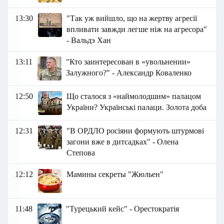
13:30
"Так уж вийшло, що на жертву агресії
впливати завжди легше ніж на агресора"
- Вальдэ Хан
13:11
"Кто заинтересован в «увольнении»
Залужного?" - Александр Коваленко
12:50
Що сталося з «наймолодшим» палацом
України? Українські палаци. Золота доба
12:31
"В ОРДЛО росіяни формують штурмові
загони вже в дитсадках" - Олена
Степова
12:12
Мамины секреты "Жюльен"
11:48
"Турецький кейс" - Орестократія