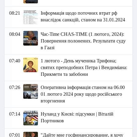
08:21
Інформація щодо поточних втрат рф
внаслідок санкцій, станом на 31.01.2024
08:04
Час-Time CHAS-TIME (1 лютого, 2024):
Повернення полонених. Результати суду
в Гаазі
07:40
1 лютого - День мученика Трифона;
святих преподобних Петра і Вендиміана:
Прикмети та забобони
07:26
Оперативна інформація станом на 06.00
01 лютого 2024 року щодо російського
вторгнення
07:14
Нуланд у Києві: підсумки | Віталій
Портников
07:01
"Дайте мне госфинансирование, я хочу