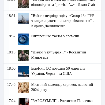
відповідати за "proebali"...» - Джон Сміт
18:51
"Воїни спецпідрозділу «Group 13» ГУР
знищили ракетний катер «Івановєц»" -
Кирило Данильченко
18:32
Интересные факты о времени
18:13
"Діалог у кулуарах..." - Костянтин
Машовець
18:00
Брифінг. ЄС погодив 50 млрд для
України. Черга – за США
17:46
Місячний календар стрижок на лютий
2024 року
17:24
"ЗАРОЗУМІЛІ" - Ростислав Павленко