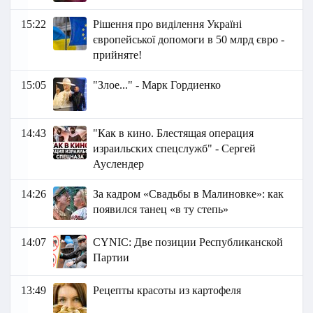
15:22
Рішення про виділення Україні
європейської допомоги в 50 млрд євро -
прийняте!
15:05
"Злое..." - Марк Гордиенко
14:43
"Как в кино. Блестящая операция
израильских спецслужб" - Сергей
Ауслендер
14:26
За кадром «Свадьбы в Малиновке»: как
появился танец «в ту степь»
14:07
СYNIC: Две позиции Республиканской
Партии
13:49
Рецепты красоты из картофеля