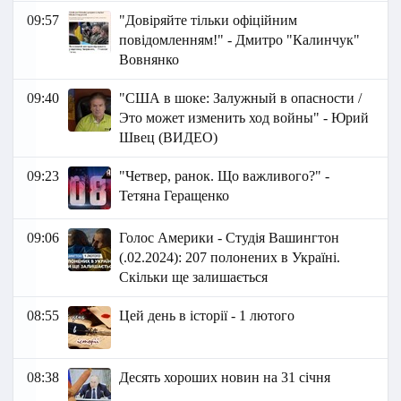
09:57
"Довіряйте тільки офіційним
повідомленням!" - Дмитро "Калинчук"
Вовнянко
09:40
"США в шоке: Залужный в опасности /
Это может изменить ход войны" - Юрий
Швец (ВИДЕО)
09:23
"Четвер, ранок. Що важливого?" -
Тетяна Геращенко
09:06
Голос Америки - Студія Вашингтон
(.02.2024): 207 полонених в Україні.
Скільки ще залишається
08:55
Цей день в історії - 1 лютого
08:38
Десять хороших новин на 31 січня