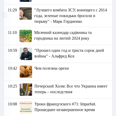
11:29
"Лучшего комбата ЗСУ, воюещего с 2014
года, зеленые покидьки бросили в
тюрьму" - Марк Гордиенко
11:10
Місячний календар садівника та
городника на лютий 2024 року
10:59
"Прошел один год и триста сорок дней
войны" - Альфред Кох
10:42
Чем полезны орехи
10:25
Печерский Холм: Все что Украина имеет
теперь – последствия
10:08
Уроки французского #71: Imparfait.
Прошедшее незавершенное время