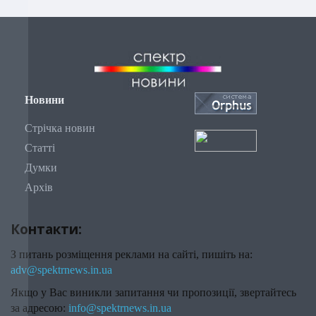
Новини
Стрічка новин
Статті
Думки
Архів
Контакти:
З питань розміщення реклами на сайті, пишіть на:
adv@spektrnews.in.ua
Якщо у Вас виникли запитання чи пропозиції, звертайтесь
за адресою:
info@spektrnews.in.ua