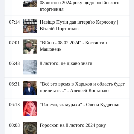
08 лютого 2024 року щодо російського
вторгнення
07:14
Навіщо Путін дав інтерв'ю Карлсону |
Віталій Портников
07:01
"Війна - 08.02.2024" - Костянтин
Машовець
06:48
8 лютого: це цікаво знати
06:31
"Всё это время в Харьков и область будет
прилетать..." - Алексей Копытько
06:13
"Гинемо, як мурахи" - Олена Кудренко
00:08
Гороскоп на 8 лютого 2024 року