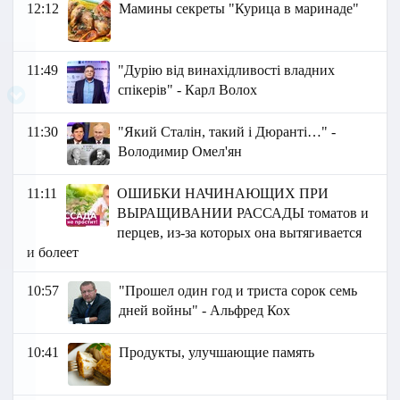
12:12
Мамины секреты "Курица в маринаде"
11:49
"Дурію від винахідливості владних
спікерів" - Карл Волох
11:30
"Який Сталін, такий і Дюранті…" -
Володимир Омел'ян
11:11
ОШИБКИ НАЧИНАЮЩИХ ПРИ
ВЫРАЩИВАНИИ РАССАДЫ томатов и
перцев, из-за которых она вытягивается
и болеет
10:57
"Прошел один год и триста сорок семь
дней войны" - Альфред Кох
10:41
Продукты, улучшающие память