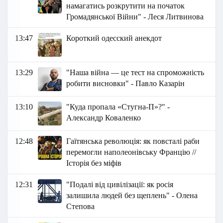
намагатись розкрутити на початок
Громадянської Війни" - Леся Литвинова
13:47
Короткий одесский анекдот
13:29
"Наша війна — це тест на спроможність
робити висновки" - Павло Казарін
13:10
"Куда пропала «Стугна-П»?" -
Александр Коваленко
12:48
Гаїтянська революція: як повсталі раби
перемогли наполеонівську Францію //
Історія без міфів
12:31
"Подалі від цивілізації: як росія
залишила людей без щеплень" - Олена
Степова