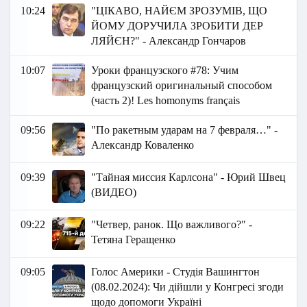
10:24
"ЦІКАВО, НАЙЄМ ЗРОЗУМІВ, ЩО
ЙОМУ ДОРУЧИЛА ЗРОБИТИ ДЕР
ЛЯЙЄН?" - Александр Гончаров
10:07
Уроки французского #78: Учим
французский оригинальный способом
(часть 2)! Les homonyms français
09:56
"По ракетным ударам на 7 февраля…" -
Александр Коваленко
09:39
"Тайная миссия Карлсона" - Юрий Швец
(ВИДЕО)
09:22
"Четвер, ранок. Що важливого?" -
Тетяна Геращенко
09:05
Голос Америки - Студія Вашингтон
(08.02.2024): Чи дійшли у Конгресі згоди
щодо допомоги Україні