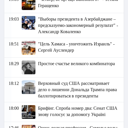
Геращенко
19:03
"Выборы президента в Азербайджане –
предсказуемо-закономерный результат" -
Александр Коваленко
18:51
"Цель Хамаса - уничтожить Израиль" -
Сергей Ауслендер
18:29
Простое счастье великого комбинатора
18:12
Верховный суд США рассматривает
дело о лишении Дональда Трампа права
баллотироваться в президенты
18:00
Брифінг. Спроба номер два: Сенат США
знову голосує за допомогу Україні
17:46
Очень редкая профессия - Сомелье воды