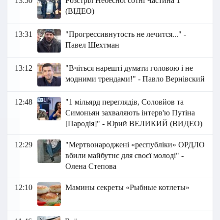
13:50
Розстріл Небесної сотні Частина 1
(ВІДЕО)
13:31
"Прогрессивнутость не лечится..." -
Павел Шехтман
13:12
"Вчіться нарешті думати головою і не
модними трендами!" - Павло Вернівский
12:48
"1 мільярд переглядів, Соловйов та
Симоньян захваляють інтерв'ю Путіна
[Пародія]" - Юрий ВЕЛИКИЙ (ВИДЕО)
12:29
"Мертвонароджені «республіки» ОРДЛО
вбили майбутнє для своєї молоді" -
Олена Степова
12:10
Мамины секреты «Рыбные котлеты»