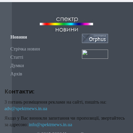
Новини
Стрічка новин
Статті
Думки
Архів
Контакти:
З питань розміщення реклами на сайті, пишіть на:
adv@spektrnews.in.ua
Якщо у Вас виникли запитання чи пропозиції, звертайтесь
за адресою:
info@spektrnews.in.ua