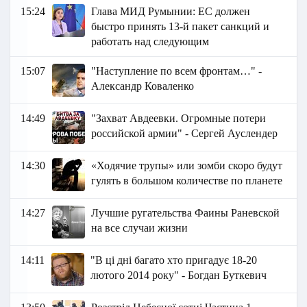
15:24
Глава МИД Румынии: ЕС должен
быстро принять 13-й пакет санкций и
работать над следующим
15:07
"Наступление по всем фронтам…" -
Александр Коваленко
14:49
"Захват Авдеевки. Огромные потери
российской армии" - Сергей Ауслендер
14:30
«Ходячие трупы» или зомби скоро будут
гулять в большом количестве по планете
14:27
Лучшие ругательства Фаины Раневской
на все случаи жизни
14:11
"В ці дні багато хто пригадує 18-20
лютого 2014 року" - Богдан Буткевич