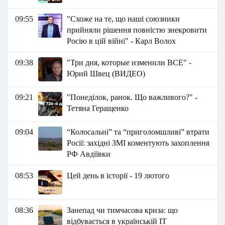
09:55
"Схоже на те, що наші союзники
прийняли рішення повністю знекровити
Росію в цій війні" - Карл Волох
09:38
"Три дня, которые изменили ВСЕ" -
Юрий Швец (ВИДЕО)
09:21
"Понеділок, ранок. Що важливого?" -
Тетяна Геращенко
09:04
“Колосальні” та “приголомшливі” втрати
Росії: західні ЗМІ коментують захоплення
РФ Авдіївки
08:53
Цей день в історії - 19 лютого
08:36
Занепад чи тимчасова криза: що
відбувається в українській ІТ