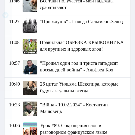
11:46
Всё таки получается - мои надежды
срабатывают
11:27
"Про ждунів" - Ізольда Сальтисон-Зельц
11:08
Правильная ОБРЕЗКА КРЫЖОВНИКА
для крупных и здоровых ягод!
10:57
"Прошел один год и триста пятьдесят
восемь дней войны" - Альфред Кох
10:40
26 цитат Уильяма Шекспира, которые
будут актуальны всегда
10:23
"Війна - 19.02.2024" - Костянтин
Машовець
10:06
Урок #89: Сокращения слов в
разговорном французском языке