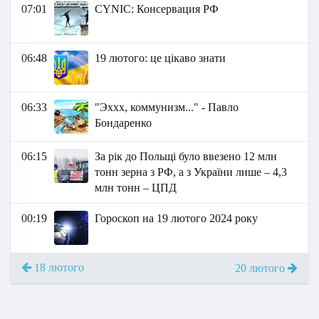
07:01
СYNIC: Консервация РФ
06:48
19 лютого: це цікаво знати
06:33
"Эххх, коммунизм..." - Павло
Бондаренко
06:15
За рік до Польщі було ввезено 12 млн
тонн зерна з РФ, а з України лише – 4,3
млн тонн – ЦПД
00:19
Гороскоп на 19 лютого 2024 року
18 лютого
20 лютого