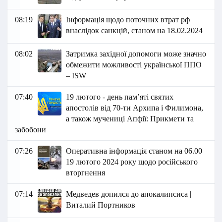
08:19
Інформація щодо поточних втрат рф
внаслідок санкцій, станом на 18.02.2024
08:02
Затримка західної допомоги може значно
обмежити можливості української ППО
– ISW
07:40
19 лютого - день пам’яті святих
апостолів від 70-ти Архипа і Филимона,
а також мучениці Апфії: Прикмети та
забобони
07:26
Оперативна інформація станом на 06.00
19 лютого 2024 року щодо російського
вторгнення
07:14
Медведев допился до апокалипсиса |
Виталий Портников