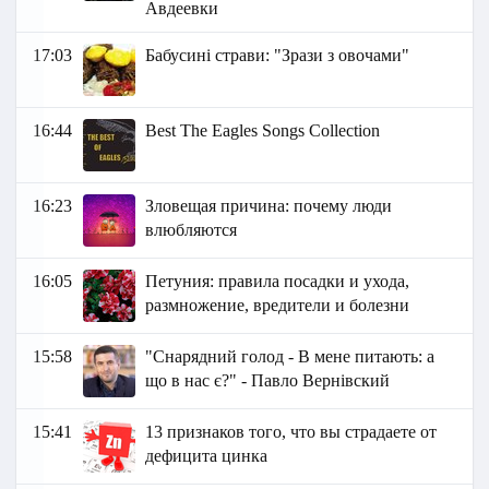
Авдеевки
17:03
Бабусині страви: "Зрази з овочами"
16:44
Best The Eagles Songs Collection
16:23
Зловещая причина: почему люди
влюбляются
16:05
Петуния: правила посадки и ухода,
размножение, вредители и болезни
15:58
"Снарядний голод - В мене питають: а
що в нас є?" - Павло Вернівский
15:41
13 признаков того, что вы страдаете от
дефицита цинка