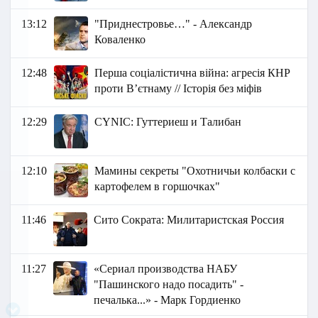
13:12
"Приднестровье…" - Александр
Коваленко
12:48
Перша соціалістична війна: агресія КНР
проти В’єтнаму // Історія без міфів
12:29
СYNIC: Гуттериеш и Талибан
12:10
Мамины секреты "Охотничьи колбаски с
картофелем в горшочках"
11:46
Сито Сократа: Милитаристская Россия
11:27
«Сериал производства НАБУ
"Пашинского надо посадить" -
печалька...» - Марк Гордиенко