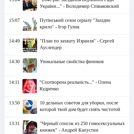
України..." - Володимир Співаковский
15:07
Путінський сезон серіалу "Західне
крило" - Ігор Гулик
14:49
"План по захвату Израиля" - Сергей
Ауслендер
14:30
Уникальные свойства фиников
14:11
"Спотворена реальність..." - Олена
Кудренко
13:50
10 дельных советов для уборки, после
которой твой дом будет сиять чистотой
13:31
"Черный список из 250 гомосексуальных
книжек" - Андрей Капустин