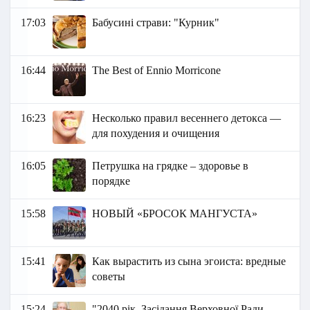
17:03
Бабусині страви: "Курник"
16:44
The Best of Ennio Morricone
16:23
Несколько правил весеннего детокса —
для похудения и очищения
16:05
Петрушка на грядке – здоровье в
порядке
15:58
НОВЫЙ «БРОСОК МАНГУСТА»
15:41
Как вырастить из сына эгоиста: вредные
советы
15:24
"2040 рік. Засідання Верховної Ради