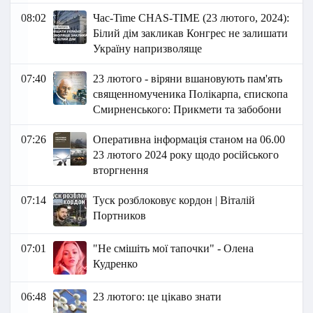
08:02
Час-Time CHAS-TIME (23 лютого, 2024):
Білий дім закликав Конгрес не залишати
Україну напризволяще
07:40
23 лютого - віряни вшановують пам'ять
священномученика Полікарпа, єпископа
Смирненського: Прикмети та забобони
07:26
Оперативна інформація станом на 06.00
23 лютого 2024 року щодо російського
вторгнення
07:14
Туск розблоковує кордон | Віталій
Портников
07:01
"Не смішіть мої тапочки" - Олена
Кудренко
06:48
23 лютого: це цікаво знати