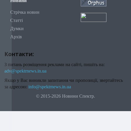
Новини
Стрічка новин
Статті
Думки
Архів
Контакти:
З питань розміщення реклами на сайті, пишіть на:
adv@spektrnews.in.ua
Якщо у Вас виникли запитання чи пропозиції, звертайтесь
за адресою:
info@spektrnews.in.ua
© 2015-2026 Новини Спектр.