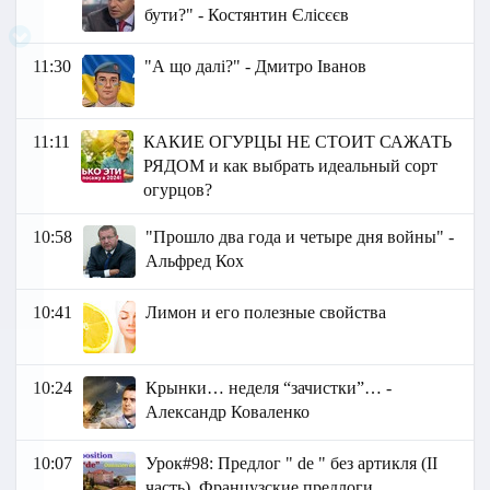
бути?" - Костянтин Єлісєєв
11:30
"А що далі?" - Дмитро Іванов
11:11
КАКИЕ ОГУРЦЫ НЕ СТОИТ САЖАТЬ
РЯДОМ и как выбрать идеальный сорт
огурцов?
10:58
"Прошло два года и четыре дня войны" -
Альфред Кох
10:41
Лимон и его полезные свойства
10:24
Крынки… неделя “зачистки”… -
Александр Коваленко
10:07
Урок#98: Предлог " de " без артикля (II
часть). Французские предлоги