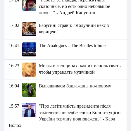
сказочные, но есть одно небольшое
«но»…" - Андрей Капустин
17:02
Бабусині страви: "Яблучний кекс з
корицею"
16:41
The Analogues - The Beatles tribute
16:23
Мифы о женщинах: как их использовать,
чтобы управлять мужчиной
16:04
Выращиваем баклажаны по-новому
15:57
"Про легітимність президента після
закінчення передбаченого Конституцією
України терміну повноважень" - Карл
Волох