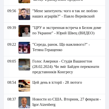
09:56
"Мене запитують: чого я так не люблю
наших аграріїв?" - Павло Вернівский
09:39
"ЦРУ и экстренная встреча в Белом доме
по Украине" - Юрий Швец (ВИДЕО)
09:22
"Середа, ранок. Що важливого?" -
Тетяна Геращенко
09:05
Голос Америки - Студія Вашингтон
(28.02.2024): Чи зміг Байден переконати
представників Конгресу
08:54
Цей день в історії - 28 лютого
08:37
Новости из США. Вторник, 27 февраля -
Igor Aizenberg