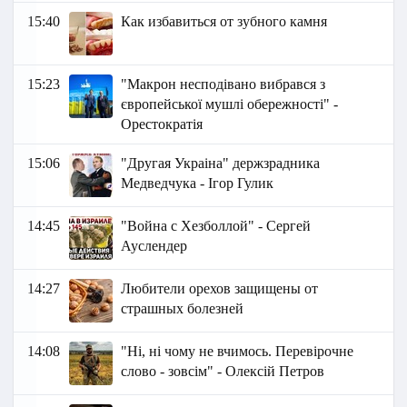
15:40
Как избавиться от зубного камня
15:23
"Макрон несподівано вибрався з
європейської мушлі обережності" -
Орестократія
15:06
"Другая Украіна" держзрадника
Медведчука - Ігор Гулик
14:45
"Война с Хезболлой" - Сергей
Ауслендер
14:27
Любители орехов защищены от
страшных болезней
14:08
"Ні, ні чому не вчимось. Перевірочне
слово - зовсім" - Олексій Петров