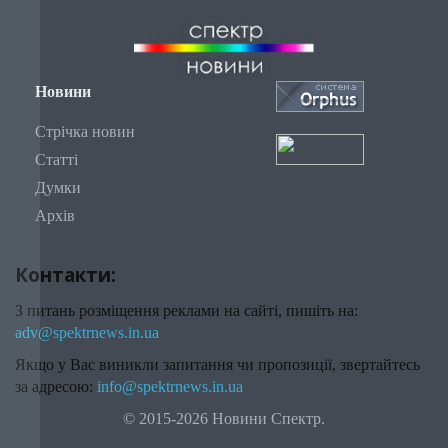
Новини
Стрічка новин
Статті
Думки
Архів
Контакти:
З питань розміщення реклами на сайті, пишіть на:
adv@spektrnews.in.ua
Якщо у Вас виникли запитання чи пропозиції, звертайтесь
за адресою:
info@spektrnews.in.ua
© 2015-2026 Новини Спектр.