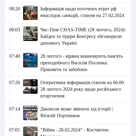
08:20
Інформація щодо поточних втрат рф
внаслідок санкцій, станом на 27.02.2024
08:03
Час-Time CHAS-TIME (28 лютого, 2024):
Байден та лідери Конгресу обговорили
допомогу Україні
07:40
28 лютого - віряни вшановують пам'ять
преподобного Василія Посника:
Прикмети та забобони
07:26
Оперативна інформація станом на 06.00
28 лютого 2024 року щодо російського
вторгнення
07:14
Джонсон може змінити хід історії |
Віталій Портников
07:01
"Війна - 28.02.2024" - Костянтин