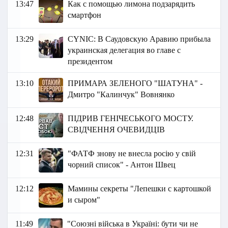
13:47
Как с помощью лимона подзарядить
смартфон
13:29
СYNIC: В Саудовскую Аравию прибыла
украинская делегация во главе с
президентом
13:10
ПРИМАРА ЗЕЛЕНОГО "ШАТУНА" -
Дмитро "Калинчук" Вовнянко
12:48
ПІДРИВ ГЕНІЧЕСЬКОГО МОСТУ.
СВІДЧЕННЯ ОЧЕВИДЦІВ
12:31
"ФАТФ знову не внесла росію у свій
чорний список" - Антон Швец
12:12
Мамины секреты "Лепешки с картошкой
и сыром"
11:49
"Союзні війська в Україні: бути чи не