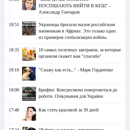
ПОСПІШАЮТЬ ВИЙТИ В КЕШ" -
Александр Гончаров
18:51
Украинцы бросили вызов российским
наемникам в Африке. Это только один
из примеров глобализации войны.
18:35
10 самых полезных завтраков, за которые
организм скажет вам "спасибо"
18:16
"Скажу как есть..." - Марк Гордиенко
18:00
Брифінг. Конгресмени повертаються до
роботи. Очікування для України
17:46
Как стать красивой за 30 дней
17:24
"Работы за гланды, перспективы