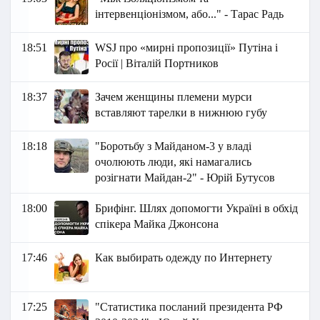
інтервенціонізмом, або..." - Тарас Радь
18:51
WSJ про «мирні пропозиції» Путіна і
Росії | Віталій Портников
18:37
Зачем женщины племени мурси
вставляют тарелки в нижнюю губу
18:18
"Боротьбу з Майданом-3 у владі
очолюють люди, які намагались
розігнати Майдан-2" - Юрій Бутусов
18:00
Брифінг. Шлях допомогти Україні в обхід
спікера Майка Джонсона
17:46
Как выбирать одежду по Интернету
17:25
"Статистика посланий президента РФ