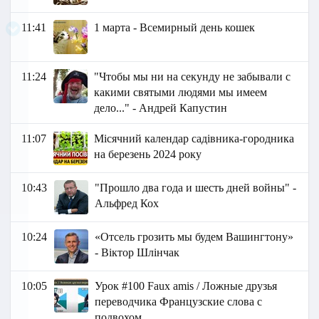
11:41
1 марта - Всемирный день кошек
11:24
"Чтобы мы ни на секунду не забывали с
какими святыми людями мы имеем
дело..." - Андрей Капустин
11:07
Місячний календар садівника-городника
на березень 2024 року
10:43
"Прошло два года и шесть дней войны" -
Альфред Кох
10:24
«Отсель грозить мы будем Вашингтону»
- Віктор Шлінчак
10:05
Урок #100 Faux amis / Ложные друзья
переводчика Французские слова с
подвохом