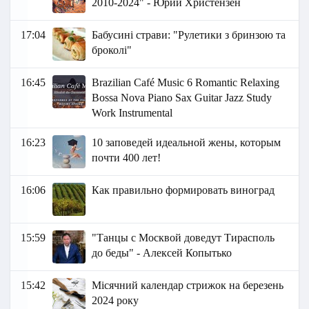
2010-2024" - Юрий Христензен
17:04
Бабусині страви: "Рулетики з бринзою та
броколі"
16:45
Brazilian Café Music 6 Romantic Relaxing
Bossa Nova Piano Sax Guitar Jazz Study
Work Instrumental
16:23
10 заповедей идеальной жены, которым
почти 400 лет!
16:06
Как правильно формировать виноград
15:59
"Танцы с Москвой доведут Тирасполь
до беды" - Алексей Копытько
15:42
Місячний календар стрижок на березень
2024 року