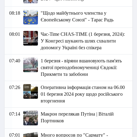
08:18
"Щодо майбутнього членства у
Євопейському Союзі" - Тарас Радь
08:01
Час-Time CHAS-TIME (1 березня, 2024):
У Конгресі шукають шлях схвалити
допомогу Україні без спікера
07:40
1 березня - віряни вшановують пам'ять
святої преподобномучениці Євдокії:
Прикмети та забобони
07:26
Оперативна інформація станом на 06.00
01 березня 2024 року щодо російського
вторгнення
07:14
Макрон перелякав Путіна | Віталій
Портников
07:01
Много вопросов по "Сармату" -