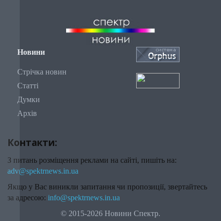
Новини
Стрічка новин
Статті
Думки
Архів
Контакти:
З питань розміщення реклами на сайті, пишіть на:
adv@spektrnews.in.ua
Якщо у Вас виникли запитання чи пропозиції, звертайтесь
за адресою:
info@spektrnews.in.ua
© 2015-2026 Новини Спектр.