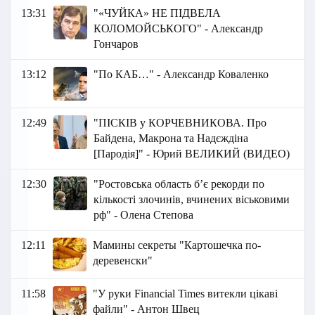
13:31
"«ЧУЙКА» НЕ ПІДВЕЛА
КОЛОМОЙСЬКОГО" - Александр
Гончаров
13:12
"По КАБ…" - Александр Коваленко
12:49
"ПІСКІВ у КОРЧЕВНИКОВА. Про
Байдена, Макрона та Надєждіна
[Пародія]" - Юрий ВЕЛИКИЙ (ВИДЕО)
12:30
"Ростовська область б’є рекорди по
кількості злочинів, вчинених віськовими
рф" - Олена Степова
12:11
Мамины секреты "Картошечка по-
деревенски"
11:58
"У руки Financial Times витекли цікаві
файли" - Антон Швец