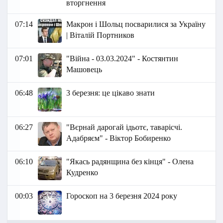
вторгнення
07:14
Макрон і Шольц посварилися за Україну
| Віталій Портников
07:01
"Війна - 03.03.2024" - Костянтин
Машовець
06:48
3 березня: це цікаво знати
06:27
"Вєрнай дарогай ідьотє, таварісчі.
Адабряєм" - Віктор Бобиренко
06:10
"Якась радянщина без кінця" - Олена
Кудренко
00:03
Гороскоп на 3 березня 2024 року