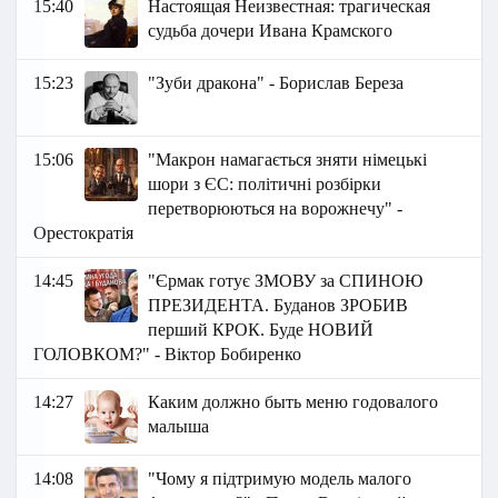
15:40
Настоящая Неизвестная: трагическая
судьба дочери Ивана Крамского
15:23
"Зуби дракона" - Борислав Береза
15:06
"Макрон намагається зняти німецькі
шори з ЄС: політичні розбірки
перетворюються на ворожнечу" -
Орестократія
14:45
"Єрмак готує ЗМОВУ за СПИНОЮ
ПРЕЗИДЕНТА. Буданов ЗРОБИВ
перший КРОК. Буде НОВИЙ
ГОЛОВКОМ?" - Віктор Бобиренко
14:27
Каким должно быть меню годовалого
малыша
14:08
"Чому я підтримую модель малого