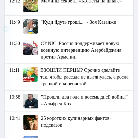
12:12
Мамины секреты «Котлеты на шпаге»
11:49
"Куди йдуть гроші..." - Зоя Казанжи
11:30
СYNIC: Россия поддерживает новую
военную интервенцию Азербайджана
против Армении
11:11
ВЗОШЛИ ПЕРЦЫ? Срочно сделайте
так, чтобы рассада не вытянулась, а росла
крепкой и коренастой
10:58
"Прошли два года и восемь дней войны"
- Альфред Кох
10:41
25 коротких кулинарных фактов-
подсказок