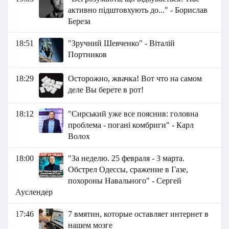
активно підштовхують до..." - Борислав
Береза
18:51
"Зручний Шевченко" - Віталій
Портников
18:29
Осторожно, жвачка! Вот что на самом
деле Вы берете в рот!
18:12
"Сирський уже все пояснив: головна
проблема - погані комбриги" - Карл
Волох
18:00
"За неделю. 25 февраля - 3 марта.
Обстрел Одессы, сражение в Газе,
похороны Навального" - Сергей
Ауслендер
17:46
7 вмятин, которые оставляет интернет в
нашем мозге