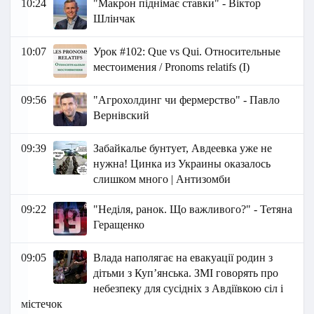
10:24
"Макрон піднімає ставки" - Віктор
Шлінчак
10:07
Урок #102: Que vs Qui. Относительные
местоимения / Pronoms relatifs (I)
09:56
"Агрохолдинг чи фермерство" - Павло
Вернівский
09:39
Забайкалье бунтует, Авдеевка уже не
нужна! Цинка из Украины оказалось
слишком много | Антизомби
09:22
"Неділя, ранок. Що важливого?" - Тетяна
Геращенко
09:05
Влада наполягає на евакуації родин з
дітьми з Куп’янська. ЗМІ говорять про
небезпеку для сусідніх з Авдіївкою сіл і
містечок