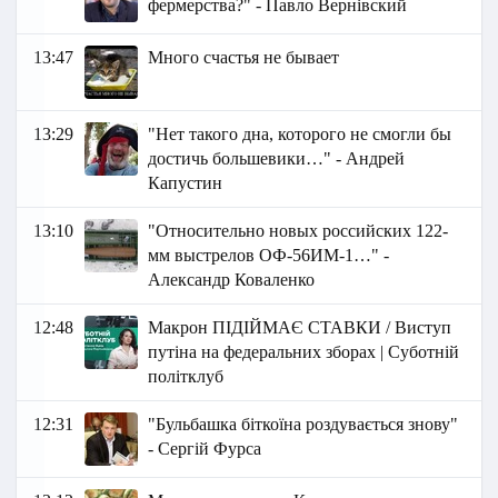
фермерства?" - Павло Вернівский
13:47
Много счастья не бывает
13:29
"Нет такого дна, которого не смогли бы
достичь большевики…" - Андрей
Капустин
13:10
"Относительно новых российских 122-
мм выстрелов ОФ-56ИМ-1…" -
Александр Коваленко
12:48
Макрон ПІДІЙМАЄ СТАВКИ / Виступ
путіна на федеральних зборах | Суботній
політклуб
12:31
"Бульбашка біткоїна роздувається знову"
- Сергій Фурса