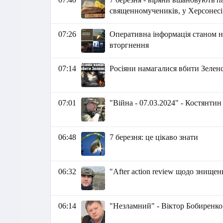
священномучеників, у Херсонесі
07:26
Оперативна інформація станом на
вторгнення
07:14
Росіяни намагалися вбити Зеленс
07:01
"Війна - 07.03.2024" - Костянти
06:48
7 березня: це цікаво знати
06:32
"After action review щодо знищ
06:14
"Незламний" - Віктор Бобиренко