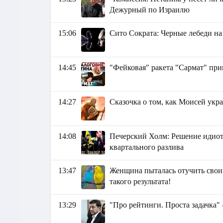
Дежурный по Израилю
15:06
Сито Сократа: Черные лебеди н
14:45
"Фейковая" ракета "Сармат" при
14:27
Сказочка о том, как Моисей укр
14:08
Печерский Холм: Решение идиот
квартального разлива
13:47
Женщина пыталась отучить своих
такого результата!
13:29
"Про рейтинги. Проста задачка"