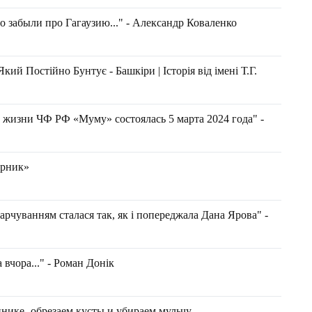
о забыли про Гагаузию..." - Александр Коваленко
Який Постійно Бунтує - Башкіри | Історія від імені Т.Г.
 жизни ЧФ РФ «Муму» состоялась 5 марта 2024 года" -
ырник»
арчуванням сталася так, як і попереджала Дана Ярова" -
 вчора..." - Роман Донік
нике- обрезаем кусты и убираем мульчу