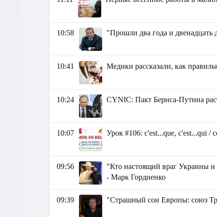
10:58
"Прошли два года и двенадцать 
10:41
Медики рассказали, как правиль
10:24
СYNIC: Пакт Бернса-Путина рас
10:07
Урок #106: c'est...que, c'est...qui
09:56
"Кто настоящий враг Украины и 
- Марк Гордиенко
09:39
"Страшный сон Европы: союз Т