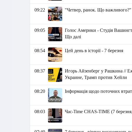
09:22
"Четвер, ранок. Що важливого?"
09:05
Голос Америки - Студія Вашингто
Що далі
08:54
Цей день в історії - 7 березня
08:37
Игорь Айзенберг у Рашкина // 
Украине, Трамп против Хейли
08:20
Інформація щодо поточних втрат 
08:03
Час-Time CHAS-TIME (7 березня, 
07:40
7 березня - віряни вшановують 