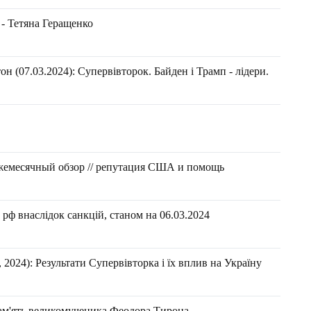
 - Тетяна Геращенко
н (07.03.2024): Супервівторок. Байден і Трамп - лідери.
Ежемесячный обзор // репутация США и помощь
рф внаслідок санкцій, станом на 06.03.2024
2024): Результати Супервівторка і їх вплив на Україну
пам'ять великомученика Феодора Тирона,