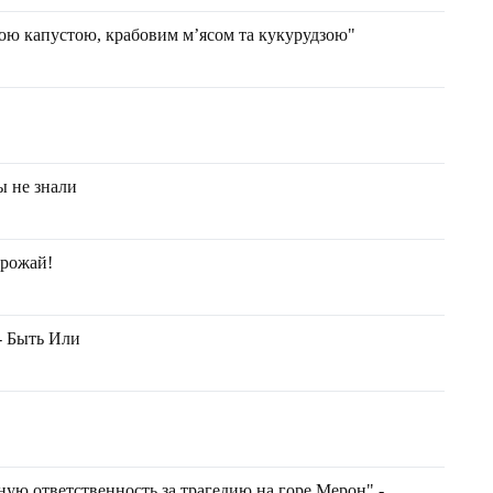
кою капустою, крабовим м’ясом та кукурудзою"
ы не знали
урожай!
- Быть Или
ную ответственность за трагедию на горе Мерон" -