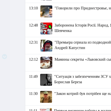
13:10
"Говорили про Приднестровье, н
12:48
Заборонена Історія Росії. Народ, 
Шевченка
12:31
"Премьера сериала из подводной
Андрей Капустин
12:12
Мамины секреты «Львовский с
11:49
"Ситуація з забезпеченням ЗСУ х
Борислав Береза
11:30
"Закон котрий був потрібен ще на
11:11
Первые весенние работы в малин