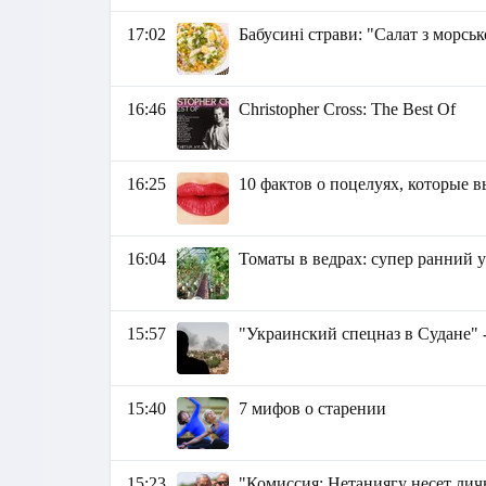
17:02
Бабусині страви: "Салат з морсь
16:46
Christopher Cross: The Best Of
16:25
10 фактов о поцелуях, которые в
16:04
Томаты в ведрах: супер ранний 
15:57
"Украинский спецназ в Судане" 
15:40
7 мифов о старении
15:23
"Комиссия: Нетаниягу несет лич