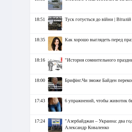
18:51
Туск готується до війни | Віталі
18:35
Как хорошо выглядеть перед пр
18:16
"История сомнительного праздн
18:00
Брифінг.Чи зможе Байден переко
17:43
6 упражнений, чтобы животик б
17:24
"Азербайджан – Украина: два г
Александр Коваленко