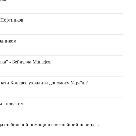
й Портников
аздником
ика" - Бейдулла Манафов
нати Конгрес ухвалити допомогу Україні?
ыл плоским
ода стабильной помощи в сложнейший период" -