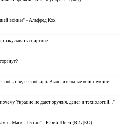
дней войны" - Альфред Кох
но закусывать спиртное
торгнут?
 / ce sont... que, ce sont...qui. Выделительные конструкции
почему Украине не дают оружия, денег и технологий..."
рамп - Маск - Путин" - Юрий Швец (ВИДЕО)