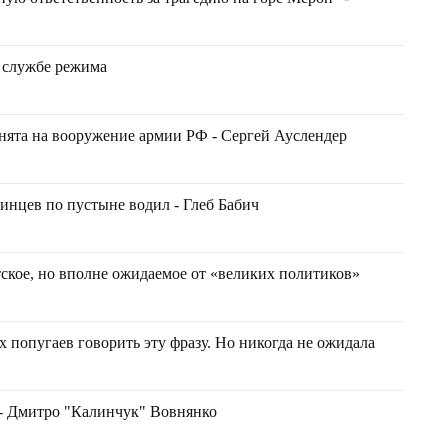
а службе режима
нята на вооружение армии РФ - Сергей Ауслендер
аинцев по пустыне водил - Глеб Бабич
ское, но вполне ожидаемое от «великих политиков»
 попугаев говорить эту фразу. Но никогда не ожидала
 - Дмитро "Калинчук" Вовнянко