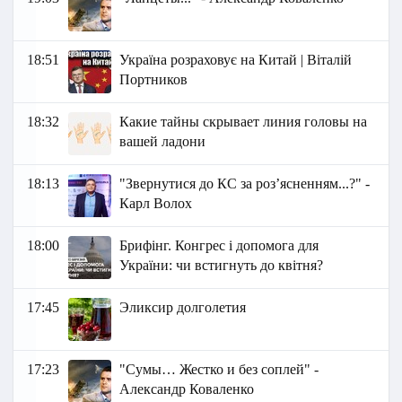
18:51
Україна розраховує на Китай | Віталій
Портников
18:32
Какие тайны скрывает линия головы на
вашей ладони
18:13
"Звернутися до КС за розʼясненням...?" -
Карл Волох
18:00
Брифінг. Конгрес і допомога для
України: чи встигнуть до квітня?
17:45
Эликсир долголетия
17:23
"Сумы… Жестко и без соплей" -
Александр Коваленко