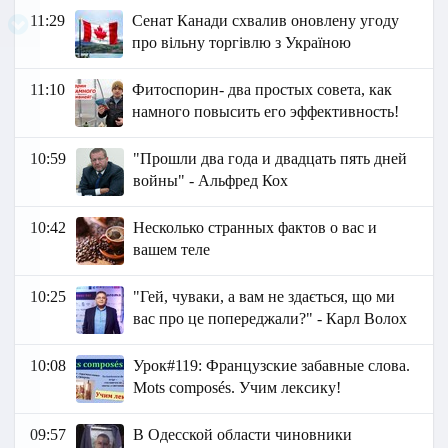
11:29
Сенат Канади схвалив оновлену угоду
про вільну торгівлю з Україною
11:10
Фитоспорин- два простых совета, как
намного повысить его эффективность!
10:59
"Прошли два года и двадцать пять дней
войны" - Альфред Кох
10:42
Несколько странных фактов о вас и
вашем теле
10:25
"Гей, чуваки, а вам не здається, що ми
вас про це попереджали?" - Карл Волох
10:08
Урок#119: Французские забавные слова.
Mots composés. Учим лексику!
09:57
В Одесской области чиновники