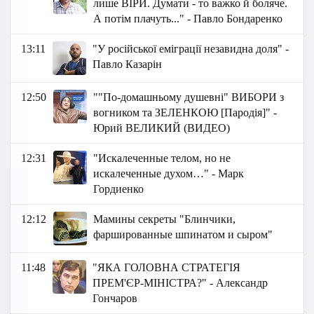
лише ВІРИ. Думати - то важко й боляче.
А потім плачуть..." - Павло Бондаренко
13:11
"У російської еміграції незавидна доля" -
Павло Казарін
12:50
""По-домашньому душевні" ВИБОРИ з
вогником та ЗЕЛЕНКОЮ [Пародія]" -
Юрий ВЕЛИКИЙ (ВИДЕО)
12:31
"Искалеченные телом, но не
искалеченные духом…" - Марк
Гордиенко
12:12
Мамины секреты "Блинчики,
фаршированные шпинатом и сыром"
11:48
"ЯКА ГОЛОВНА СТРАТЕГІЯ
ПРЕМ'ЄР-МІНІСТРА?" - Александр
Гончаров