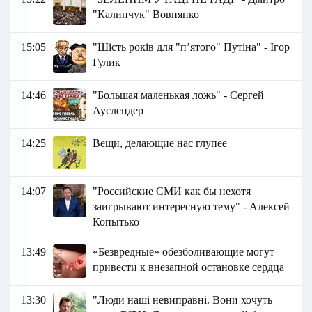
"Калинчук" Вовнянко
15:05
"Шість років для "п’ятого" Путіна" - Ігор
Гулик
14:46
"Большая маленькая ложь" - Сергей
Ауслендер
14:25
Вещи, делающие нас глупее
14:07
"Российские СМИ как бы нехотя
заигрывают интересную тему" - Алексей
Копытько
13:49
«Безвредные» обезболивающие могут
привести к внезапной остановке сердца
13:30
"Люди наші невиправні. Вони хочуть