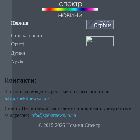
Новини
Стрічка новин
Статті
Думки
Архів
Контакти:
З питань розміщення реклами на сайті, пишіть на:
adv@spektrnews.in.ua
Якщо у Вас виникли запитання чи пропозиції, звертайтесь
за адресою:
info@spektrnews.in.ua
© 2015-2026 Новини Спектр.