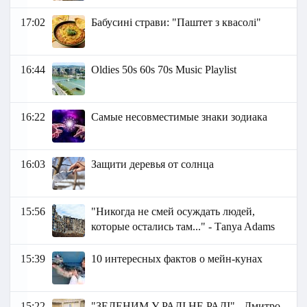
17:02
Бабусині страви: "Паштет з квасолі"
16:44
Oldies 50s 60s 70s Music Playlist
16:22
Самые несовместимые знаки зодиака
16:03
Защити деревья от солнца
15:56
"Никогда не смей осуждать людей,
которые остались там..." - Тanya Adams
15:39
10 интересных фактов о мейн-кунах
15:22
"ЗЕЛЕНИМ У РАДІ НЕ РАДІ" - Дмитро