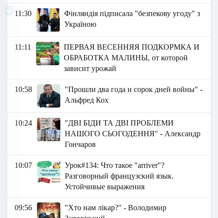
11:30
Фінляндія підписала "безпекову угоду" з
Україною
11:11
ПЕРВАЯ ВЕСЕННЯЯ ПОДКОРМКА И
ОБРАБОТКА МАЛИНЫ, от которой
зависит урожай
10:58
"Прошли два года и сорок дней войны" -
Альфред Кох
10:24
"ДВІ БІДИ ТА ДВІ ПРОБЛЕМИ
НАШОГО СЬОГОДЕННЯ" - Александр
Гончаров
10:07
Урок#134: Что такое "arriver"?
Разговорный французский язык.
Устойчивые выражения
09:56
"Хто нам лікар?" - Володимир