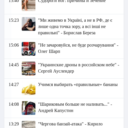
15:40
Судороги ног: причины и лечение
15:23
"Ми живемо в Україні, а не в РФ, де є
лише одна точка зору, а всі інші не
правильні" - Борислав Береза
15:06
"Не зачаровуйся, не буде розчарування" -
Олег Шарп
14:45
"Украинские дроны в российском небе" -
Сергей Ауслендер
14:27
Учимся выбирать «правильные» бананы
14:08
"Шариковым больше не наливать..." -
Андрей Капустин
13:29
"Чергова банзай-атака" - Кирило