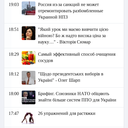
19:03
Россия из-за санкций не может
отремонтировать разбомбленные
Украиной НПЗ
18:51
"Який урок ми маємо вивчити цією
війною? Бо ж надто висока ціна за
науку…" - Вікторія Сюмар
18:29
Самый эффективный способ очищения
сосудов
18:12
"Щодо президентських виборів в
Україні" - Олег Шарп
18:00
Брифінг. Союзники НАТО обіцяють
знайти більше систем ППО для України
17:47
26 упражнений для растяжки