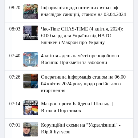
08:20
Інформація щодо поточних втрат рф
внаслідок санкцій, станом на 03.04.2024
08:03
Час-Time CHAS-TIME (4 квітня, 2024):
€100 млрд для України від НАТО.
Блінкен і Макрон про Україну
07:40
4 квітня - день пам’яті преподобного
Йосипа: Прикмети та забобони
07:26
Оперативна інформація станом на 06.00
04 квітня 2024 року щодо російського
вторгнення
07:14
Макрон проти Байдена і Шольца |
Віталій Портников
07:01
Корупційні схеми на "Укрзалізниці" -
Юрій Бутусов