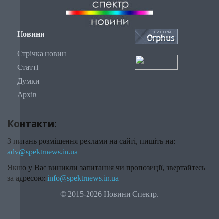
Новини
Стрічка новин
Статті
Думки
Архів
Контакти:
З питань розміщення реклами на сайті, пишіть на:
adv@spektrnews.in.ua
Якщо у Вас виникли запитання чи пропозиції, звертайтесь
за адресою:
info@spektrnews.in.ua
© 2015-2026 Новини Спектр.