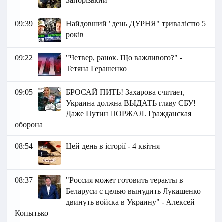
Запорізький
09:39
Найдовший "день ДУРНЯ" тривалістю 5
років
09:22
"Четвер, ранок. Що важливого?" -
Тетяна Геращенко
09:05
БРОСАЙ ПИТЬ! Захарова считает,
Украина должна ВЫДАТЬ главу СБУ!
Даже Путин ПОРЖАЛ. Гражданская
оборона
08:54
Цей день в історії - 4 квітня
08:37
"Россия может готовить теракты в
Беларуси с целью вынудить Лукашенко
двинуть войска в Украину" - Алексей
Копытько