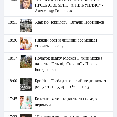
ПРОДАЄ ЗЕМЛЮ, А НЕ КУПЛЯЄ" -
Александр Гончаров
18:51
Удар по Чернігову | Віталій Портников
18:36
Низкий рост и лишний вес мешает
строить карьеру
18:17
Початок шляху Московії, який можна
назвати "Геть від Європи" - Павло
Бондаренко
18:00
Брифінг. Треба діяти негайно: дипломати
реагують на удар по Чернігову
17:45
Болезни, которые дантисты находят
первыми
17:23
"Не перестаю дивуватися цинізму