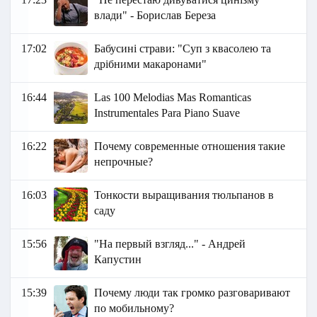
влади" - Борислав Береза
17:02
Бабусині страви: "Суп з квасолею та
дрібними макаронами"
16:44
Las 100 Melodias Mas Romanticas
Instrumentales Para Piano Suave
16:22
Почему современные отношения такие
непрочные?
16:03
Тонкости выращивания тюльпанов в
саду
15:56
"На первый взгляд..." - Андрей
Капустин
15:39
Почему люди так громко разговаривают
по мобильному?