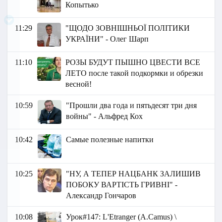
Копытько
11:29
"ЩОДО ЗОВНІШНЬОЇ ПОЛІТИКИ
УКРАЇНИ" - Олег Шарп
11:10
РОЗЫ БУДУТ ПЫШНО ЦВЕСТИ ВСЕ
ЛЕТО после такой подкормки и обрезки
весной!
10:59
"Прошли два года и пятьдесят три дня
войны" - Альфред Кох
10:42
Самые полезные напитки
10:25
"НУ, А ТЕПЕР НАЦБАНК ЗАЛИШИВ
ПОБОКУ ВАРТІСТЬ ГРИВНІ" -
Александр Гончаров
10:08
Урок#147: L'Etranger (A.Camus) \