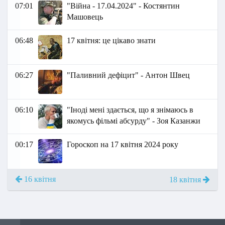
07:01
"Війна - 17.04.2024" - Костянтин
Машовець
06:48
17 квітня: це цікаво знати
06:27
"Паливний дефіцит" - Антон Швец
06:10
"Іноді мені здається, що я знімаюсь в
якомусь фільмі абсурду" - Зоя Казанжи
00:17
Гороскоп на 17 квітня 2024 року
16 квітня
18 квітня