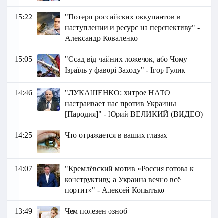
15:22
"Потери российских оккупантов в
наступлении и ресурс на перспективу" -
Александр Коваленко
15:05
"Осад від чайних ложечок, або Чому
Ізраїль у фаворі Заходу" - Ігор Гулик
14:46
"ЛУКАШЕНКО: хитрое НАТО
настраивает нас против Украины
[Пародия]" - Юрий ВЕЛИКИЙ (ВИДЕО)
14:25
Что отражается в ваших глазах
14:07
"Кремлёвский мотив «Россия готова к
конструктиву, а Украина вечно всё
портит»" - Алексей Копытько
13:49
Чем полезен озноб