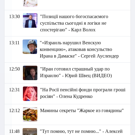
13:30
"Позиції нашого богоспасаємого
суспільства сьогодні я логіки не
спостерігаю" - Карл Волох
13:11
"«Израиль нарушил Венскую
конвенцию», атаковав консульство
Ирана в Дамаске" - Сергей Ауслендер
12:50
"Иран готовил страшный удар по
Израилю" - Юрий Швец (ВИДЕО)
12:31
"На Росії пенсійні фонди програли гроші
росіян" - Олена Кудренко
12:12
Мамины секреты "Жаркое из говядины"
11:48
"Тут помню, тут не помню..." - Алексей