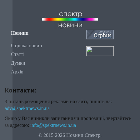
Новини
Стрічка новин
Статті
Думки
Архів
Контакти:
З питань розміщення реклами на сайті, пишіть на:
adv@spektrnews.in.ua
Якщо у Вас виникли запитання чи пропозиції, звертайтесь
за адресою:
info@spektrnews.in.ua
© 2015-2026 Новини Спектр.