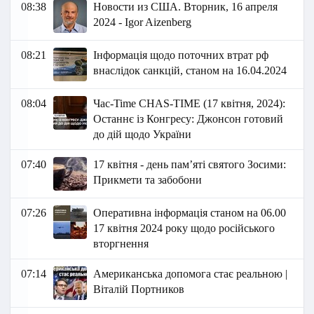
08:38
Новости из США. Вторник, 16 апреля
2024 - Igor Aizenberg
08:21
Інформація щодо поточних втрат рф
внаслідок санкцій, станом на 16.04.2024
08:04
Час-Time CHAS-TIME (17 квітня, 2024):
Останнє із Конгресу: Джонсон готовий
до дій щодо України
07:40
17 квітня - день пам’яті святого Зосими:
Прикмети та забобони
07:26
Оперативна інформація станом на 06.00
17 квітня 2024 року щодо російського
вторгнення
07:14
Американська допомога стає реальною |
Віталій Портников