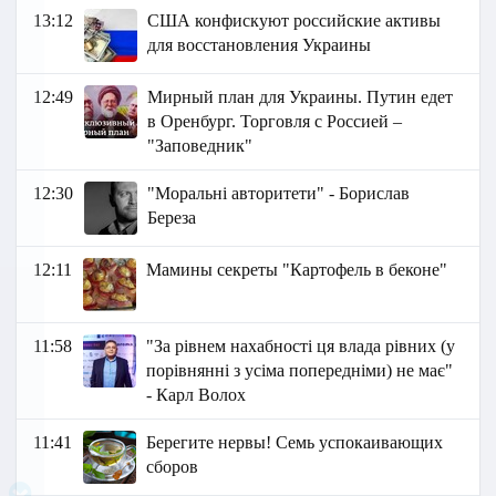
13:12
США конфискуют российские активы
для восстановления Украины
12:49
Мирный план для Украины. Путин едет
в Оренбург. Торговля с Россией –
"Заповедник"
12:30
"Моральні авторитети" - Борислав
Береза
12:11
Мамины секреты "Картофель в беконе"
11:58
"За рівнем нахабності ця влада рівних (у
порівнянні з усіма попередніми) не має"
- Карл Волох
11:41
Берегите нервы! Семь успокаивающих
сборов