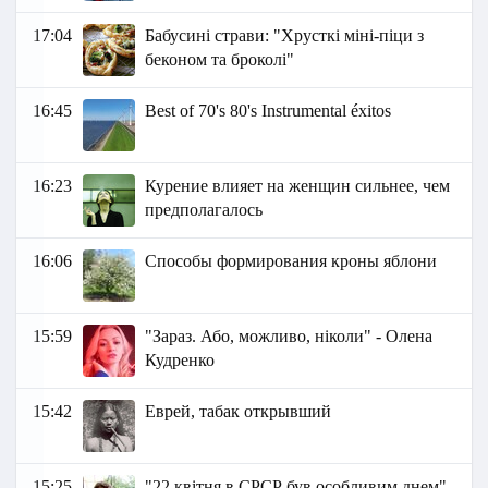
17:04
Бабусині страви: "Хрусткі міні-піци з
беконом та броколі"
16:45
Best of 70's 80's Instrumental éxitos
16:23
Курение влияет на женщин сильнее, чем
предполагалось
16:06
Способы формирования кроны яблони
15:59
"Зараз. Або, можливо, ніколи" - Олена
Кудренко
15:42
Еврей, табак открывший
15:25
"22 квітня в СРСР був особливим днем"