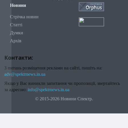
Новини
Стрічка новин
Статті
Думки
Архів
Контакти:
З питань розміщення реклами на сайті, пишіть на:
adv@spektrnews.in.ua
Якщо у Вас виникли запитання чи пропозиції, звертайтесь
за адресою:
info@spektrnews.in.ua
© 2015-2026 Новини Спектр.