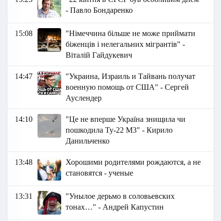
- Павло Бондаренко
15:08
"Німеччина більше не може приймати
біженців і нелегальних мігрантів" -
Віталій Гайдукевич
14:47
"Украина, Израиль и Тайвань получат
военную помощь от США" - Сергей
Ауслендер
14:10
"Це не вперше Україна знищила чи
пошкодила Ту-22 М3" - Кирило
Данильченко
13:48
Хорошими родителями рождаются, а не
становятся - ученые
13:31
"Унылое дерьмо в соловьевских
тонах…" - Андрей Капустин