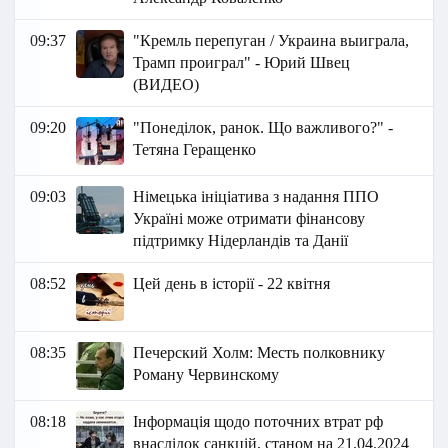
09:37
"Кремль перепуган / Украина выиграла,
Трамп проиграл" - Юрий Швец
(ВИДЕО)
09:20
"Понеділок, ранок. Що важливого?" -
Тетяна Геращенко
09:03
Німецька ініціатива з надання ППО
Україні може отримати фінансову
підтримку Нідерландів та Данії
08:52
Цей день в історії - 22 квітня
08:35
Печерский Холм: Месть полковнику
Роману Червинскому
08:18
Інформація щодо поточних втрат рф
внаслідок санкцій, станом на 21.04.2024