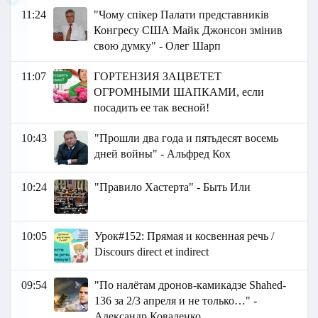
11:24
"Чому спікер Палати представників
Конгресу США Майк Джонсон змінив
свою думку" - Олег Шарп
11:07
ГОРТЕНЗИЯ ЗАЦВЕТЕТ
ОГРОМНЫМИ ШАПКАМИ, если
посадить ее так весной!
10:43
"Прошли два года и пятьдесят восемь
дней войны" - Альфред Кох
10:24
"Правило Хастерта" - Быть Или
10:05
Урок#152: Прямая и косвенная речь /
Discours direct et indirect
09:54
"По налётам дронов-камикадзе Shahed-
136 за 2/3 апреля и не только…" -
Александр Коваленко