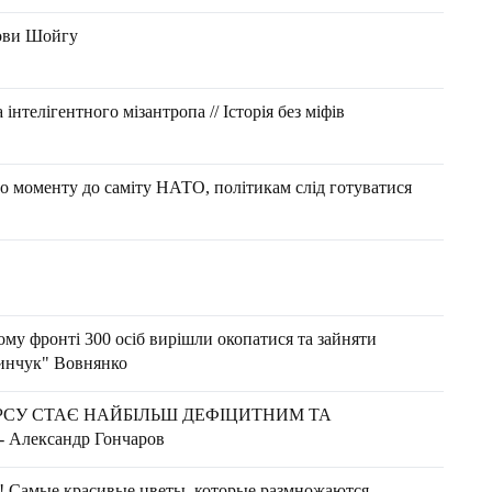
рови Шойгу
телігентного мізантропа // Історія без міфів
о моменту до саміту НАТО, політикам слід готуватися
ому фронті 300 осіб вирішли окопатися та зайняти
линчук" Вовнянко
РСУ СТАЄ НАЙБІЛЬШ ДЕФІЦИТНИМ ТА
Александр Гончаров
мые красивые цветы, которые размножаются