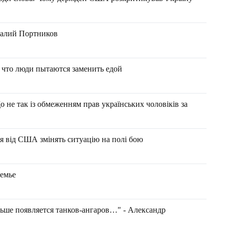
талий Портников
 что люди пытаются заменить едой
о не так із обмеженням прав українських чоловіків за
я від США змінять ситуацію на полі бою
семье
льше появляется танков-ангаров…" - Александр