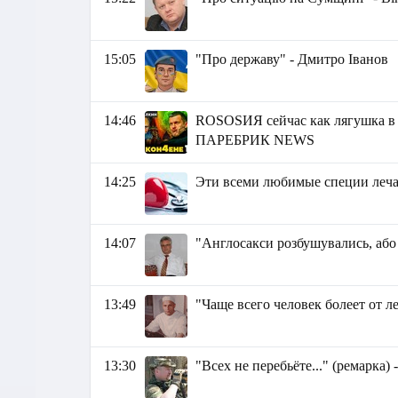
15:05
"Про державу" - Дмитро Іванов
14:46
ROSOSИЯ сейчас как лягушка в ка
ПАРЕБРИК NEWS
14:25
Эти всеми любимые специи леча
14:07
"Англосакси розбушувались, або
13:49
"Чаще всего человек болеет от 
13:30
"Всех не перебьёте..." (ремарка