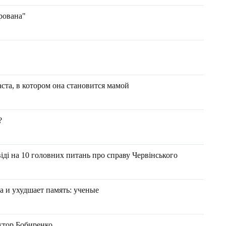
рована"
ста, в котором она становится мамой
?
віді на 10 головних питань про справу Червінського
а и ухудшает память: ученые
ктор Бобиренко