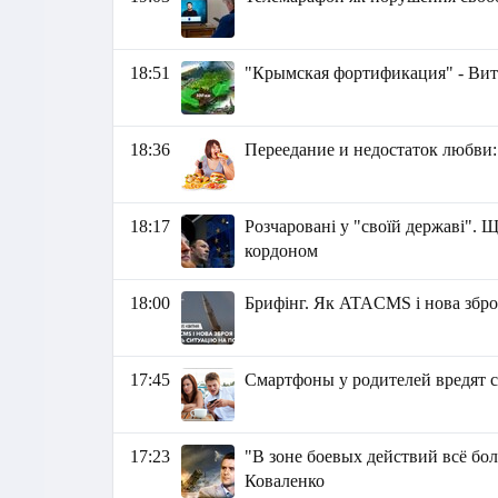
18:51
"Крымская фортификация" - Ви
18:36
Переедание и недостаток любви:
18:17
Розчаровані у "своїй державі". Щ
кордоном
18:00
Брифінг. Як ATACMS і нова збро
17:45
Смартфоны у родителей вредят 
17:23
"В зоне боевых действий всё бо
Коваленко