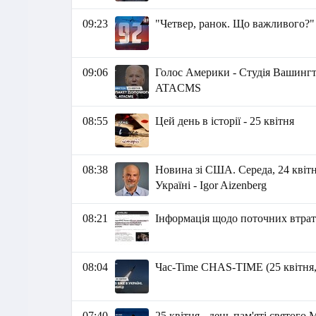
09:23
"Четвер, ранок. Що важливого?"
09:06
Голос Америки - Студія Вашингт
ATACMS
08:55
Цей день в історії - 25 квітня
08:38
Новина зі США. Середа, 24 квітн
Україні - Igor Aizenberg
08:21
Інформація щодо поточних втрат 
08:04
Час-Time CHAS-TIME (25 квітня,
07:40
25 квітня - день пам'яті святого