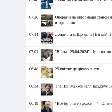
07:26
Оперативна інформація станом на
вторгнення
07:14
Допомога є. Що далі? | Віталій 
07:01
"Війна - 25.04.2024" - Костянти
06:48
25 квітня: це цікаво знати
06:34
The Hill: Макконнелл засуджує Т
06:19
"Все було як на долоні..." - Оле