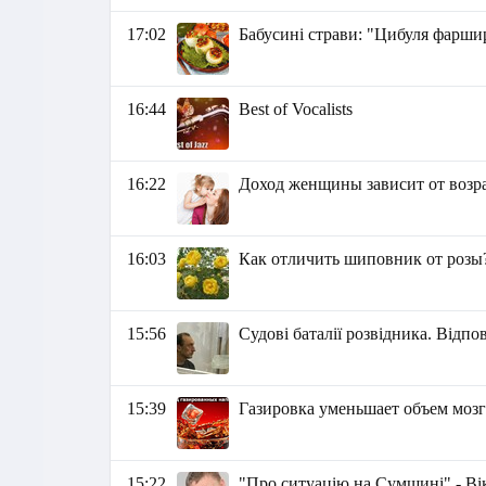
17:02
Бабусині страви: "Цибуля фарши
16:44
Best of Vocalists
16:22
Доход женщины зависит от возра
16:03
Как отличить шиповник от розы
15:56
Судові баталії розвідника. Відпо
15:39
Газировка уменьшает объем мозг
15:22
"Про ситуацію на Сумщині" - Ві