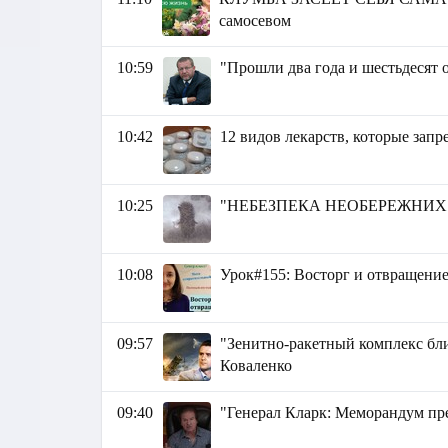
самосевом
10:59
"Прошли два года и шестьдесят 
10:42
12 видов лекарств, которые зап
10:25
"НЕБЕЗПЕКА НЕОБЕРЕЖНИХ РУ
10:08
Урок#155: Восторг и отвращение
09:57
"Зенитно-ракетный комплекс бл
Коваленко
09:40
"Генерал Кларк: Меморандум 