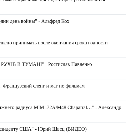
один день войны" - Альфред Кох
рещено принимать после окончания срока годности
ХІВ В ТУМАНІ" - Ростислав Павленко
. Французский сленг и мат по фильмам
ижнего радиуса MIM -72A/M48 Chaparral…" - Александр
президенту США" - Юрий Швец (ВИДЕО)