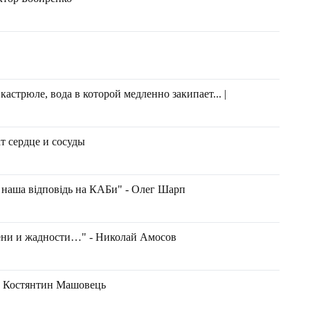
стрюле, вода в которой медленно закипает... |
т сердце и сосуды
 наша відповідь на КАБи" - Олег Шарп
лени и жадности…" - Николай Амосов
) - Костянтин Машовець