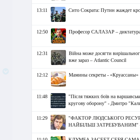
13:11
Сито Сократа: Путин жаждет к
12:50
Професор САЛАЗАР – диктатура ін
12:31
Війна може досягти вирішальног
вже зараз – Atlantic Council
12:12
Мамины секреты - «Круассаны»
11:48
"Після тяжких боїв на варшавськ
кругову оборону" - Дмитро "Ка
11:29
"ФАКТОР ЛЮДСЬКОГО РЕСУ
НАЙБІЛЬШ ЗАТРЕБУВАНИМ" - 
11:10
КЛУМБА ЗАСЕЕТ СЕБЯ САМА! Са