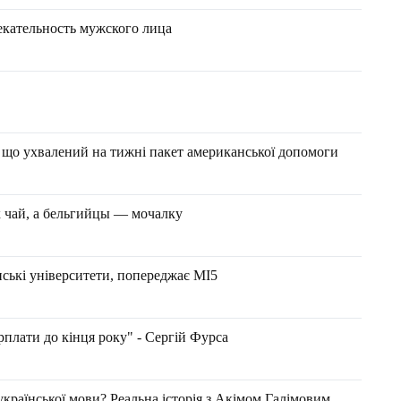
кательность мужского лица
, що ухвалений на тижні пакет американської допомоги
к чай, а бельгийцы — мочалку
ські університети, попереджає MI5
арплати до кінця року" - Сергій Фурса
української мови? Реальна історія з Акімом Галімовим