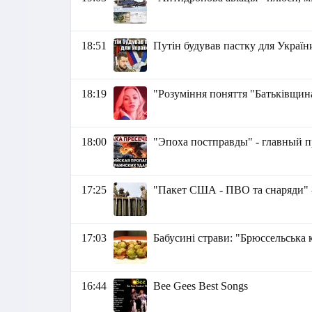
18:51
Путін будував пастку для Україн
18:19
"Розуміння поняття "Батьківщин
18:00
"Эпоха постправды" - главный 
17:25
"Пакет США - ПВО та снаряди" 
17:03
Бабусині страви: "Брюссельська 
16:44
Bee Gees Best Songs