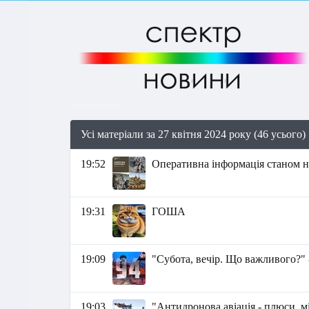
Усі матеріали за 27 квітня 2024 року (46 усього)
19:52
Оперативна інформація станом на
19:31
ГОША
19:09
"Субота, вечір. Що важливого?" 
19:03
"Антидронова авіація - плюси, мі