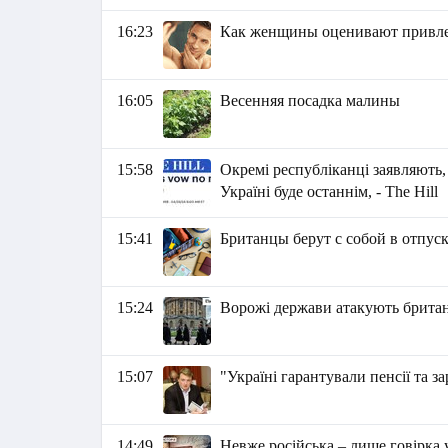
16:23
Как женщины оценивают привле
16:05
Весенняя посадка малины
15:58
Окремі республіканці заявляють
Україні буде останнім, - The Hill
15:41
Британцы берут с собой в отпус
15:24
Ворожі держави атакують британ
15:07
"Україні гарантували пенсії та з
14:49
Невже російська – лише говірка 