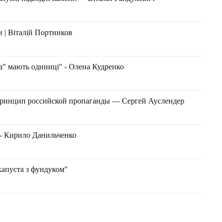
и | Віталій Портников
а" мають одиниці" - Олена Кудренко
принцип российской пропаганды — Сергей Ауслендер
- Кирило Данильченко
капуста з фундуком"