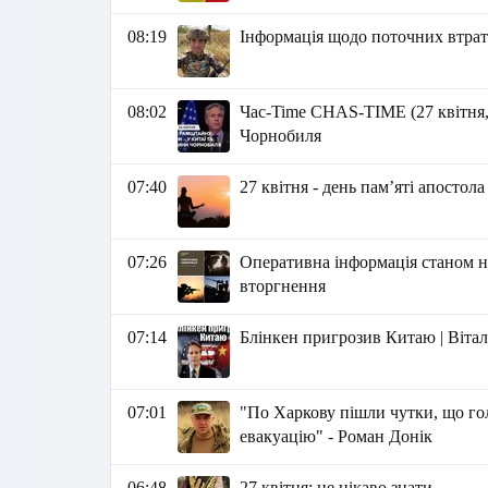
08:19
Інформація щодо поточних втрат 
08:02
Час-Time CHAS-TIME (27 квітня, 
Чорнобиля
07:40
27 квітня - день пам’яті апосто
07:26
Оперативна інформація станом на
вторгнення
07:14
Блінкен пригрозив Китаю | Віта
07:01
"По Харкову пішли чутки, що г
евакуацію" - Роман Донік
06:48
27 квітня: це цікаво знати