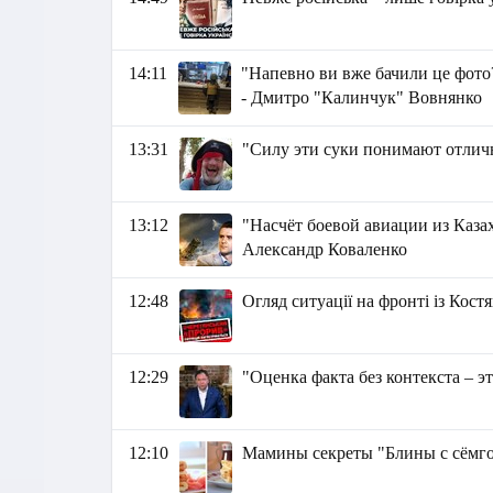
14:11
"Напевно ви вже бачили це фото
- Дмитро "Калинчук" Вовнянко
13:31
"Силу эти суки понимают отли
13:12
"Насчёт боевой авиации из Каза
Александр Коваленко
12:48
Огляд ситуації на фронті із Ко
12:29
"Оценка факта без контекста – э
12:10
Мамины секреты "Блины с сёмг