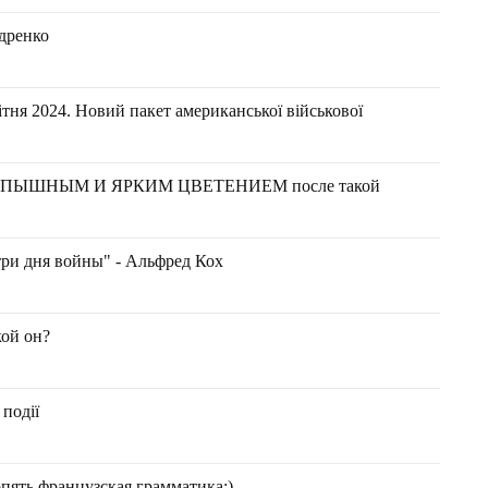
удренко
тня 2024. Новий пакет американської військової
g
ПЫШНЫМ И ЯРКИМ ЦВЕТЕНИЕМ после такой
три дня войны" - Альфред Кох
кой он?
 події
 И опять французская грамматика:)