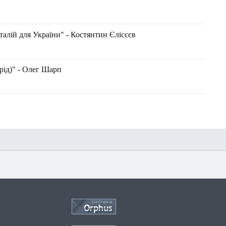
алій для України" - Костянтин Єлісєєв
д)" - Олег Шарп