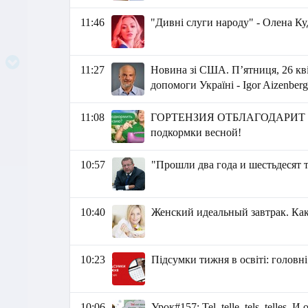
11:46
"Дивні слуги народу" - Олена К
11:27
Новина зі США. П’ятниця, 26 кві
допомоги Україні - Igor Aizenber
11:08
ГОРТЕНЗИЯ ОТБЛАГОДАРИТ 
подкормки весной!
10:57
"Прошли два года и шестьдесят 
10:40
Женский идеальный завтрак. Ка
10:23
Підсумки тижня в освіті: головні
10:06
Урок#157: Tel, telle, tels, telles.