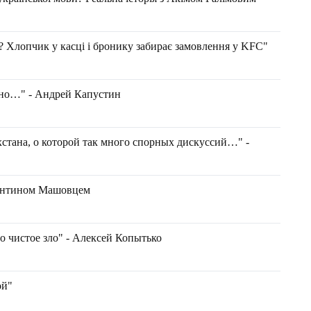
? Хлопчик у касці і бронику забирає замовлення у KFC"
чно…" - Андрей Капустин
хстана, о которой так много спорных дискуссий…" -
стянтином Машовцем
то чистое зло" - Алексей Копытько
ой"