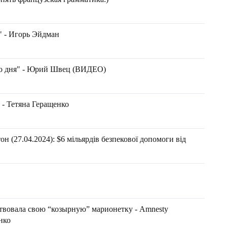
" - Игорь Эйдман
го дня" - Юрий Швец (ВИДЕО)
 - Тетяна Геращенко
н (27.04.2024): $6 мільярдів безпекової допомоги від
твовала свою “козырную” марионетку - Amnesty
енко