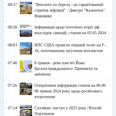
08:37
"Виплати по боргах - це гарантований
стрибок інфляції" - Дмитро "Калинчук"
Вовнянко
08:20
Інформація щодо поточних втрат рф
внаслідок санкцій, станом на 05.05.2024
08:03
ВПС США провели перший політ на F-
16, пілотованому штучним інтелектом
07:40
6 травня - день пам’яті Йова
Багатостраждального: Прикмети та
забобони
07:26
Оперативна інформація станом на 06.00
06 травня 2024 року щодо російського
вторгнення
07:14
Салліван: наступ у 2025 році | Віталій
Портников