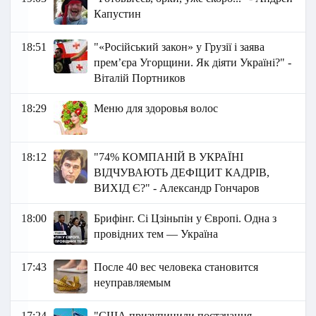
Капустин
18:51
"«Російський закон» у Грузії і заява
прем’єра Угорщини. Як діяти Україні?" -
Віталій Портников
18:29
Меню для здоровья волос
18:12
"74% КОМПАНІЙ В УКРАЇНІ
ВІДЧУВАЮТЬ ДЕФІЦИТ КАДРІВ,
ВИХІД Є?" - Александр Гончаров
18:00
Брифінг. Сі Цзіньпін у Європі. Одна з
провідних тем — Україна
17:43
После 40 вес человека становится
неуправляемым
17:24
"США призупинили постачання