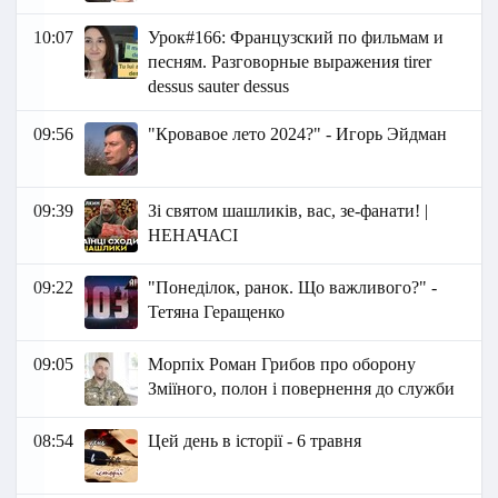
10:07
Урок#166: Французский по фильмам и
песням. Разговорные выражения tirer
dessus sauter dessus
09:56
"Кровавое лето 2024?" - Игорь Эйдман
09:39
Зі святом шашликів, вас, зе-фанати! |
НЕНАЧАСІ
09:22
"Понеділок, ранок. Що важливого?" -
Тетяна Геращенко
09:05
Морпіх Роман Грибов про оборону
Зміїного, полон і повернення до служби
08:54
Цей день в історії - 6 травня