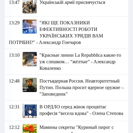
13:47
Українській армії присвячується
13:29
"ЯКІ ЩЕ ПОКАЗНИКИ
ЕФЕКТИВНОСТІ РОБОТИ
УКРАЇНСЬКИХ УРЯДІВ ВАМ
ПОТРІБНІ?" - Александр Гончаров
13:10
"Красные линии La Repubblica какие-то
уж слишком… “жёлтые” - Александр
Коваленко
12:48
Постъядерная Россия. Неавторитетный
Путин. Польша просит ядерное оружие –
"Заповедник"
12:31
В ОРДЛО серед жінок процвітає
професія “весела вдова” - Олена Степова
12:12
Мамины секреты "Куриный пирог с