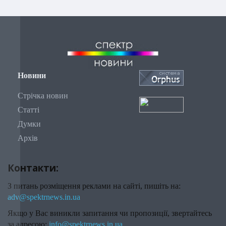
Новини
Стрічка новин
Статті
Думки
Архів
Контакти:
З питань розміщення реклами на сайті, пишіть на:
adv@spektrnews.in.ua
Якщо у Вас виникли запитання чи пропозиції, звертайтесь
за адресою:
info@spektrnews.in.ua