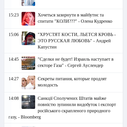
15:23
Хочеться зазирнути в майбутнє та
спитати "КОЛИ???" - Олена Кудренко
15:06
"ХРУСТЯТ КОСТИ, ЛЬЕТСЯ КРОВЬ -
ЭТО РУССКАЯ ЛЮБОВЬ" - Андрей
Капустин
14:45
"Сделки не будет! Израиль наступает в
секторе Газа" - Сергей Ауслендер
14:27
Секреты питания, которые продлят
молодость
14:08
Санкції Сполучених Штатів майже
повністю зупинили видобуток і експорт
російського скрапленого природного
газу, - Bloomberg