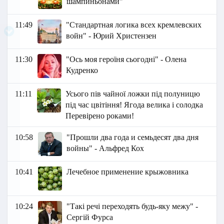
шампиньонами"
11:49
"Стандартная логика всех кремлевских
войн" - Юрий Христензен
11:30
"Ось моя героїня сьогодні" - Олена
Кудренко
11:11
Усього пів чайної ложки під полуницю
під час цвітіння! Ягода велика і солодка
Перевірено роками!
10:58
"Прошли два года и семьдесят два дня
войны" - Альфред Кох
10:41
Лечебное применение крыжовника
10:24
"Такі речі переходять будь-яку межу" -
Сергій Фурса