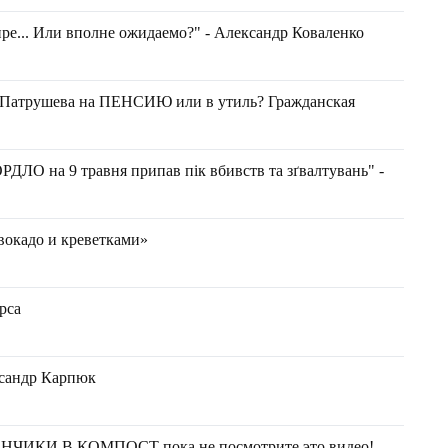
ире... Или вполне ожидаемо?" - Александр Коваленко
, Патрушева на ПЕНСИЮ или в утиль? Гражданская
ОРДЛО на 9 травня припав пік вбивств та зґвалтувань" -
вокадо и креветками»
рса
ександр Карпюк
ИКИ В КОМПОСТ пока не посмотрите это видео!