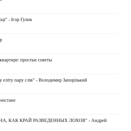
ці" - Ігор Гулик
р
квартире: простые советы
ву еліту пару слів" - Володимир Запорізький
анистане
НА, КАК КРАЙ РАЗВЕДЕННЫХ ЛОХОВ" - Андрей