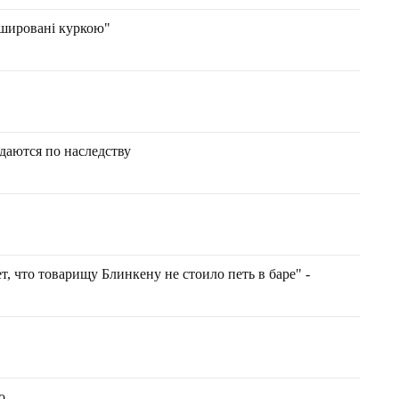
ршировані куркою"
даются по наследству
т, что товарищу Блинкену не стоило петь в баре" -
о