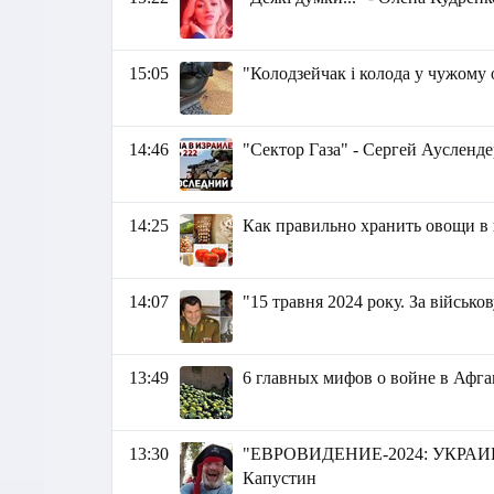
15:05
"Колодзейчак і колода у чужому о
14:46
"Сектор Газа" - Сергей Аусленде
14:25
Как правильно хранить овощи в 
14:07
"15 травня 2024 року. За військо
13:49
6 главных мифов о войне в Афг
13:30
"ЕВРОВИДЕНИЕ-2024: УКРАИ
Капустин