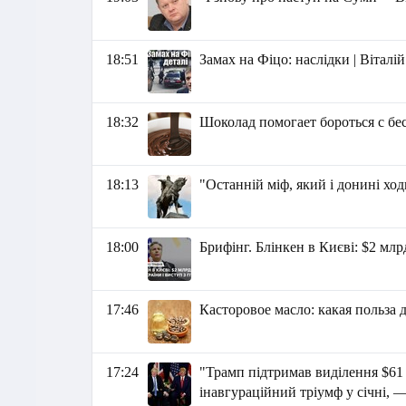
18:51
Замах на Фіцо: наслідки | Вітал
18:32
Шоколад помогает бороться с б
18:13
"Останній міф, який і донині хо
18:00
Брифінг. Блінкен в Києві: $2 млр
17:46
Касторовое масло: какая польза 
17:24
"Трамп підтримав виділення $61
інавгураційний тріумф у січні, —