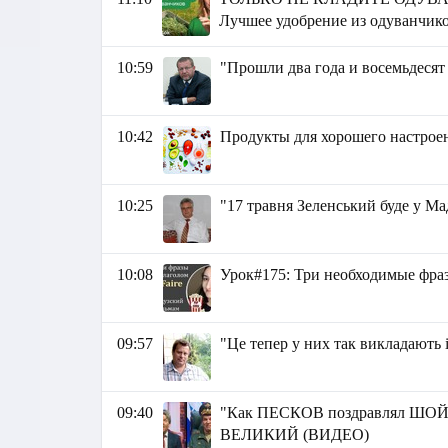
Лучшее удобрение из одуванчик
10:59
"Прошли два года и восемьдесят
10:42
Продукты для хорошего настрое
10:25
"17 травня Зеленський буде у Ма
10:08
Урок#175: Три необходимые фраз
09:57
"Це тепер у них так викладають 
09:40
"Как ПЕСКОВ поздравлял ШОЙГ
ВЕЛИКИЙ (ВИДЕО)