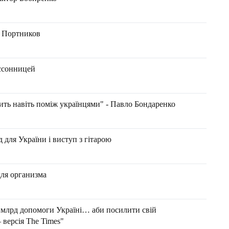
ій Портников
ессонницей
дить навіть поміж українцями" - Павло Бондаренко
д для України і виступ з гітарою
для организма
 млрд допомоги Україні… аби посилити свій
 версія The Times"