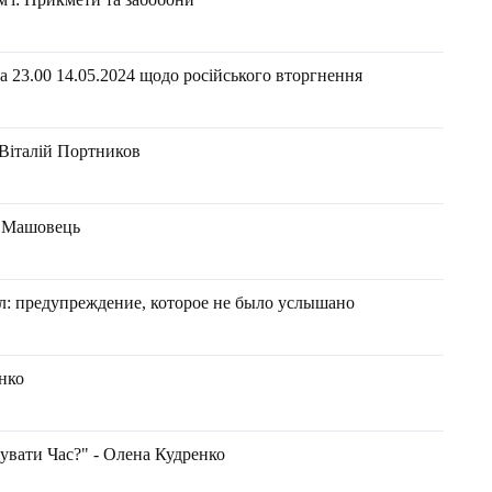
 23.00 14.05.2024 щодо російського вторгнення
 Віталій Портников
н Машовець
л: предупреждение, которое не было услышано
нко
увати Час?" - Олена Кудренко