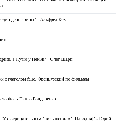
ов
 один день войны" - Альфред Кох
ния
дриді, а Путін у Пекіні" - Олег Шарп
ы с глаголом faire. Французский по фильмам
історію" - Павло Бондаренко
У с отрицательным "повышением" [Пародия]" - Юрий