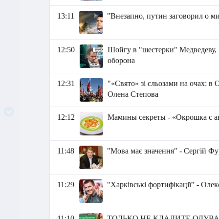
13:11
"Внезапно, путин заговорил о м
12:50
Шойгу в "шестерки" Медведеву
оборона
12:31
"«Свято» зі сльозами на очах: в 
Олена Степова
12:12
Мамины секреты - «Окрошка с а
11:48
"Мова має значення" - Сергій Фу
11:29
"Харківські фортифікації" - Ол
11:10
ТОЛЬКО НЕ КЛАДИТЕ ОДУВАНЧ