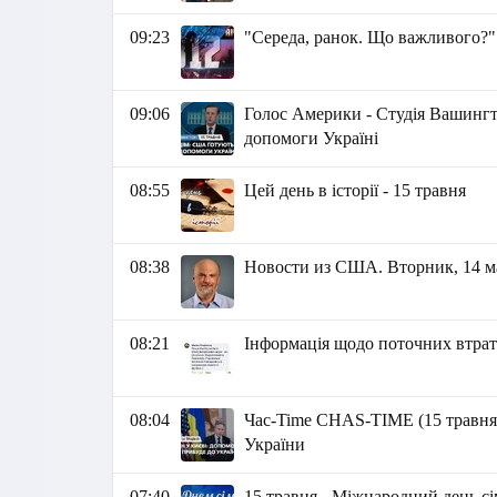
09:23
"Середа, ранок. Що важливого?"
09:06
Голос Америки - Студія Вашингт
допомоги Україні
08:55
Цей день в історії - 15 травня
08:38
Новости из США. Вторник, 14 мая
08:21
Інформація щодо поточних втрат 
08:04
Час-Time CHAS-TIME (15 травня, 
України
07:40
15 травня - Міжнародний день сі