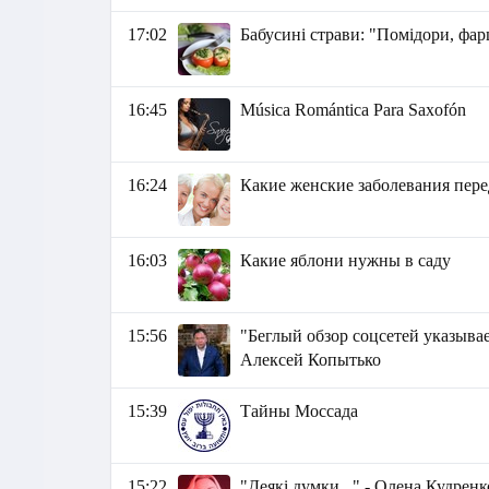
17:02
Бабусині страви: "Помідори, фа
16:45
Música Romántica Para Saxofón
16:24
Какие женские заболевания пере
16:03
Какие яблони нужны в саду
15:56
"Беглый обзор соцсетей указывае
Алексей Копытько
15:39
Тайны Моссада
15:22
"Деякі думки..." - Олена Кудренк