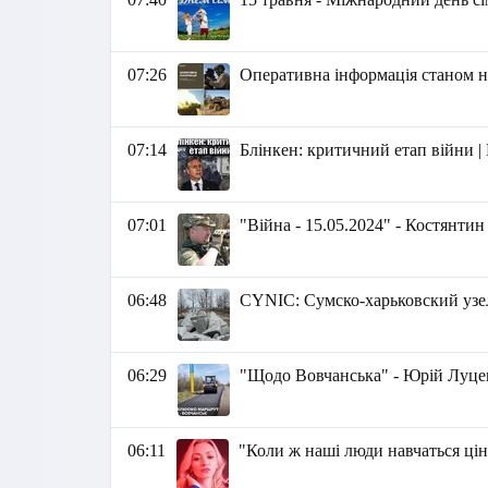
07:26
Оперативна інформація станом на
07:14
Блінкен: критичний етап війни |
07:01
"Війна - 15.05.2024" - Костянти
06:48
СYNIC: Сумско-харьковский узе
06:29
"Щодо Вовчанська" - Юрій Луце
06:11
"Коли ж наші люди навчаться цін