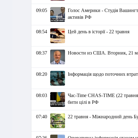
09:05
Голос Америки - Студія Вашингто
активів РФ
08:54
Цей день в історії - 22 травня
08:37
Новости из США. Вторник, 21 мая
08:20
Інформація щодо поточних втрат 
08:03
Час-Time CHAS-TIME (22 травня
бити цілі в РФ
07:40
22 травня - Міжнародний день Б
07:26
Оперативна інформація станом на