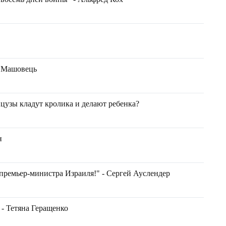
н Машовець
нцузы кладут кролика и делают ребенка?
н
премьер-министра Израиля!" - Сергей Ауслендер
 - Тетяна Геращенко