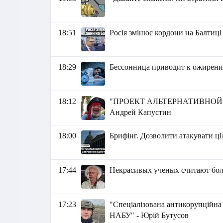
18:51
Росія змінює кордони на Балтиці
18:29
Бессонница приводит к ожирен
18:12
"ПРОЕКТ АЛЬТЕРНАТИВНОЙ И
Андрей Капустин
18:00
Брифінг. Дозволити атакувати ціл
17:44
Некрасивых ученых считают бо
17:23
"Спеціалізована антикорупційна
НАБУ" - Юрій Бутусов