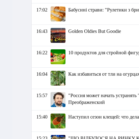
17:02
Бабусині страви: "Рулетики з бр
16:43
Golden Oldies But Goodie
16:22
10 продуктов для стройной фиг
16:04
Как избавиться от тли на огурц
15:57
"Россия может начать устранять
Преображенский
15:40
Наступил сезон клещей: что дела
15:23
"ЩО ВІДБУЛОСЯ НА РИНКУ К