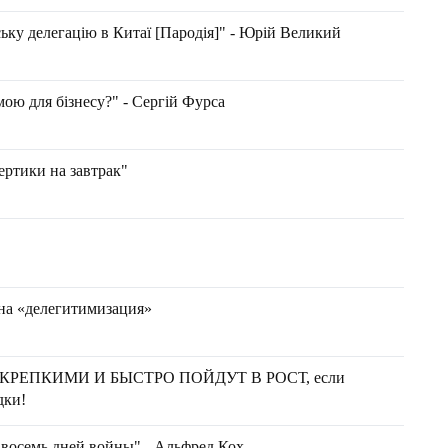
у делегацію в Китаї [Пародія]" - Юрій Великий
мою для бізнесу?" - Сергій Фурса
ртики на завтрак"
на «делегитимизация»
КРЕПКИМИ И БЫСТРО ПОЙДУТ В РОСТ, если
дки!
 восемь дней войны" - Альфред Кох