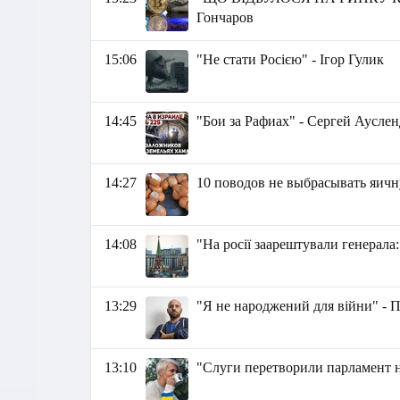
Гончаров
15:06
"Не стати Росією" - Ігор Гулик
14:45
"Бои за Рафиах" - Сергей Аусле
14:27
10 поводов не выбрасывать яич
14:08
"На росії заарештували генерала
13:29
"Я не народжений для війни" - 
13:10
"Слуги перетворили парламент н