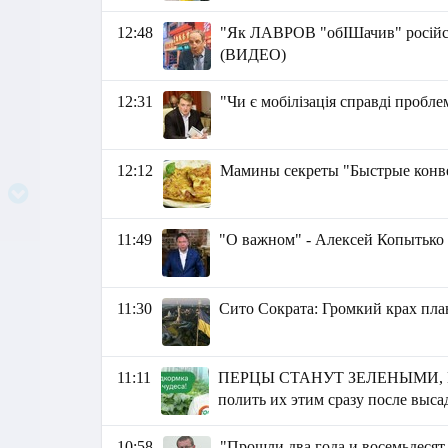
12:48
"Як ЛАВРОВ "обІШачив" російськ
(ВИДЕО)
12:31
"Чи є мобілізація справді пробле
12:12
Мамины секреты "Быстрые конве
11:49
"О важном" - Алексей Копытько
11:30
Сито Сократа: Громкий крах пла
11:11
ПЕРЦЫ СТАНУТ ЗЕЛЕНЫМИ, 
полить их этим сразу после выса
10:58
"Прошли два года и восемьдесят