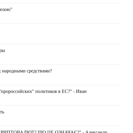
инзою"
уры
ах народными средствами?
 "пророссийских" политиков в ЕС?" - Иван
ть
РИПТОВАЛЮТ? ЩО ЦЕ ОЗНАЧАЄ?" - Александр