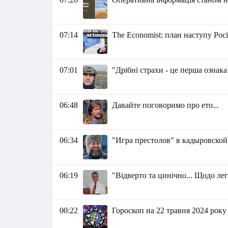
07:14
The Economist: план наступу Рос
07:01
"Дрібні страхи - це перша ознак
06:48
Давайте поговоримо про ето...
06:34
"Игра престолов" в кадыровской
06:19
"Відверто та цинічно... Щодо ле
00:22
Гороскоп на 22 травня 2024 року