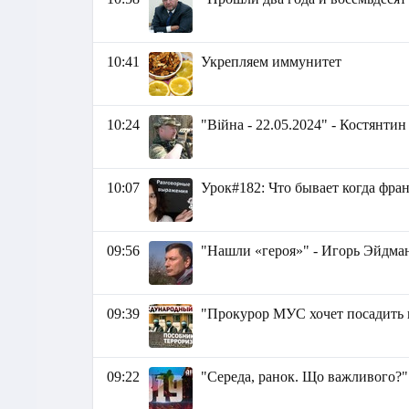
10:41
Укрепляем иммунитет
10:24
"Війна - 22.05.2024" - Костянти
10:07
Урок#182: Что бывает когда фра
09:56
"Нашли «героя»" - Игорь Эйдма
09:39
"Прокурор МУС хочет посадить 
09:22
"Середа, ранок. Що важливого?"