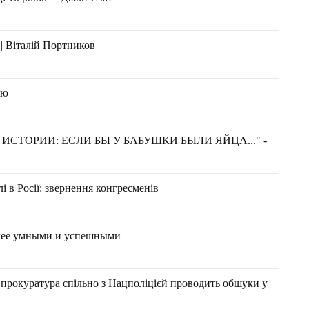
 | Віталій Портников
ию
СТОРИИ: ЕСЛИ БЫ У БАБУШКИ БЫЛИ ЯЙЦА..." -
і в Росії: звернення конгресменів
лее умными и успешными
 прокуратура спільно з Нацполіцієй проводить обшуки у