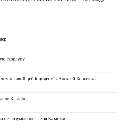
ндер
ную скорлупу
: чим цікавий цей інцидент" - Алексей Копытько
Павло Казарін
а незрозуміло що" - Зоя Казанжи