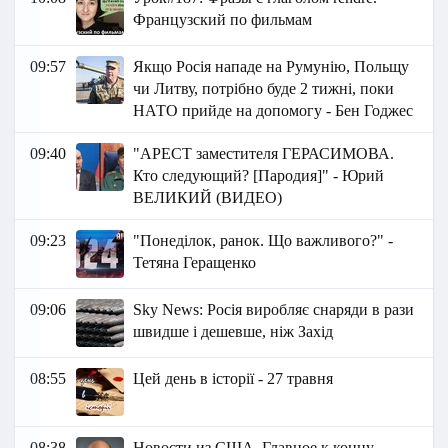
Французский по фильмам
09:57
Якщо Росія нападе на Румунію, Польщу
чи Литву, потрібно буде 2 тижні, поки
НАТО прийде на допомогу - Бен Годжес
09:40
"АРЕСТ заместителя ГЕРАСИМОВА.
Кто следующий? [Пародия]" - Юрий
ВЕЛИКИЙ (ВИДЕО)
09:23
"Понеділок, ранок. Що важливого?" -
Тетяна Геращенко
09:06
Sky News: Росія виробляє снаряди в рази
швидше і дешевше, ніж Захід
08:55
Цей день в історії - 27 травня
08:38
Новости из США. Главное к концу