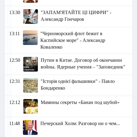
13:30
"ЗАПАМ'ЯТАЙТЕ ЦІ ЦИФРИ" -
Александр Гончаров
13:11
"Черноморский флот бежит в
Каспийское море" - Александр
Коваленко
12:50
Путин в Китае. Договор об окончании
войны. Ядерные учения – "Заповедник"
12:31
"Історія однієї фальшивки" - Павло
Бондаренко
12:12
Мамины секреты «Банан под шубой»
11:48
Печерский Холм: Разговор ни о чем...