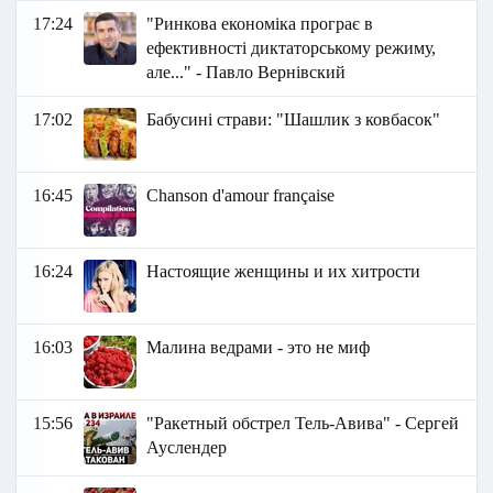
17:24
"Ринкова економіка програє в
ефективності диктаторському режиму,
але..." - Павло Вернівский
17:02
Бабусині страви: "Шашлик з ковбасок"
16:45
Chanson d'amour française
16:24
Настоящие женщины и их хитрости
16:03
Малина ведрами - это не миф
15:56
"Ракетный обстрел Тель-Авива" - Сергей
Ауслендер