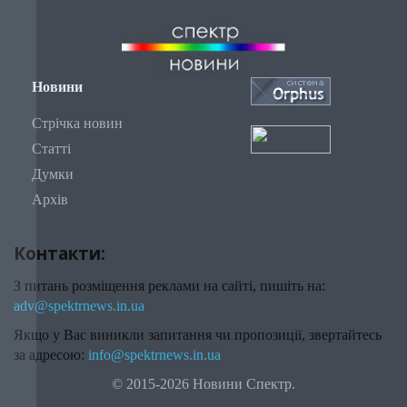
Новини
Стрічка новин
Статті
Думки
Архів
Контакти:
З питань розміщення реклами на сайті, пишіть на:
adv@spektrnews.in.ua
Якщо у Вас виникли запитання чи пропозиції, звертайтесь
за адресою:
info@spektrnews.in.ua
© 2015-2026 Новини Спектр.