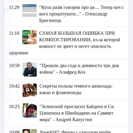
11:29
"Купа разів говорив про це.... Тепер хоч є
кого процитувати..." - Олександр
Бригинець
11:10
САМАЯ БОЛЬШАЯ ОШИБКА ПРИ
КОМПОСТИРОВАНИИ, из-за которой
компост не зреет и несет опасность
здоровью
10:59
"Прошли два года и девяносто три дня
войны" - Альфред Кох
10:42
Секреты пользы темного шоколада:
какао и флавоноиды
10:25
"Зеленский пригласил Байдена и Си
Цзинпина в Швейцарию на Саммит
мира" - Андрей Капустин
10:08
Урок#187: Фразы с глаголом rendre.