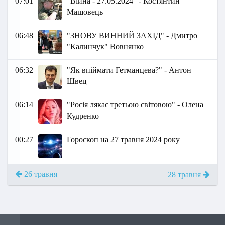
07:01
"Війна - 27.05.2024" - Костянтин
Машовець
06:48
"ЗНОВУ ВИННИЙ ЗАХІД" - Дмитро
"Калинчук" Вовнянко
06:32
"Як впіймати Гетманцева?" - Антон
Швец
06:14
"Росія лякає третьою світовою" - Олена
Кудренко
00:27
Гороскоп на 27 травня 2024 року
26 травня
28 травня