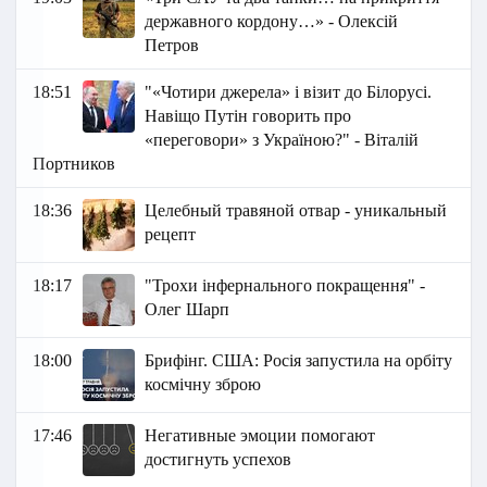
державного кордону…» - Олексій
Петров
18:51
"«Чотири джерела» і візит до Білорусі.
Навіщо Путін говорить про
«переговори» з Україною?" - Віталій
Портников
18:36
Целебный травяной отвар - уникальный
рецепт
18:17
"Трохи інфернального покращення" -
Олег Шарп
18:00
Брифінг. США: Росія запустила на орбіту
космічну зброю
17:46
Негативные эмоции помогают
достигнуть успехов