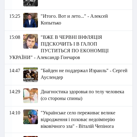
15:25
"Итого. Вот и лето..." - Алексей
Копытько
15:08
"ВЖЕ В ЧЕРВНІ ІНФЛЯЦІЯ
ПІДСКОЧИТЬ І В ГАЛОП
ПУСТИТЬСЯ ПО ЕКОНОМІЦІ
УКРАЇНИ" - Александр Гончаров
14:47
"Байден не поддержал Израиль" - Сергей
Ауслендер
14:29
Диагностика здоровья по телу человека
(со стороны спины)
14:10
"Українське село переживає велике
відродження і поховає недоімперію
віковічного зла" - Віталій Чепінога