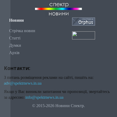
Новини
Стрічка новин
Статті
Думки
Архів
Контакти:
З питань розміщення реклами на сайті, пишіть на:
adv@spektrnews.in.ua
Якщо у Вас виникли запитання чи пропозиції, звертайтесь
за адресою:
info@spektrnews.in.ua
© 2015-2026 Новини Спектр.