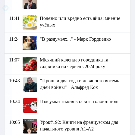
11:41
Полезно или вредно есть яйца: мнение
учёных
11:24
"В раздумьях..." - Марк Гордиенко
11:07
Місячний календар городника та
садівника на червень 2024 року
10:43
"Прошли два года и девяносто восемь
дней войны" - Альфред Кох
10:24
Підсумки тижня в освіті: головні події
10:05
Урок#192: Книги на французском для
начального уровня А1-А2