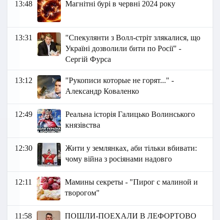
13:48
Магнітні бурі в червні 2024 року
13:31
"Спекулянти з Волл-стріт злякалися, що
Україні дозволили бити по Росії" -
Сергій Фурса
13:12
"Рукописи которые не горят..." -
Александр Коваленко
12:49
Реальна історія Галицько Волинського
князівства
12:30
Жити у землянках, аби тільки вбивати:
чому війна з росіянами надовго
12:11
Мамины секреты - "Пирог с малиной и
творогом"
11:58
ПОШЛИ-ПОЕХАЛИ В ЛЕФОРТОВО