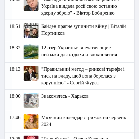
Україна віддала росії свою останню
ядерну зброю" - Віктор Бобиренко
18:51
Байден прагне зупинити війну | Віталій
Портников
18:32
12 озер Украины: впечатляющие
пейзажи для отдыха и вдохновения
18:13
"Правильний метод – ринкові тарифи і
тиск на владу, щоб вона боролася з
корупцією" - Сергій Фурса
18:00
Знакомьтесь - Харьков
17:46
Місячний календар стрижок на червень
2024
17:25
"Глухий кут" - Олена Кудренко