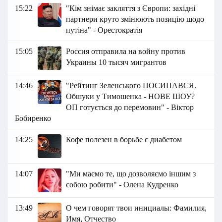
15:22
"Кім знімає закляття з Європи: західні
партнери круто змінюють позицію щодо
путіна" - Орестократія
15:05
Россия отправила на войну против
Украины 10 тысяч мигрантов
14:46
"Рейтинг Зеленського ПОСИПАВСЯ.
Обшуки у Тимошенка - НОВЕ ШОУ?
ОП готується до перемовин" - Віктор
Бобиренко
14:25
Кофе полезен в борьбе с диабетом
14:07
"Ми маємо те, що дозволяємо іншим з
собою робити" - Олена Кудренко
13:49
О чем говорят твои инициалы: Фамилия,
Имя, Отчество