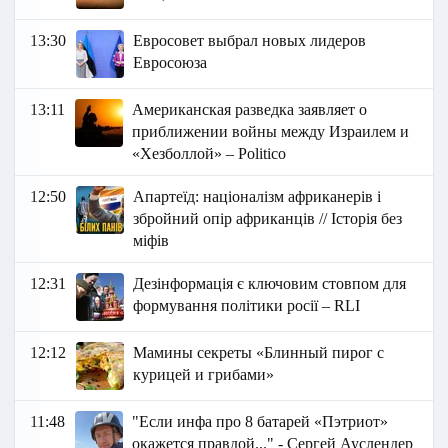
13:30
Евросовет выбрал новых лидеров
Евросоюза
13:11
Американская разведка заявляет о
приближении войны между Израилем и
«Хезболлой» – Politico
12:50
Апартеїд: націоналізм африканерів і
збройний опір африканців // Історія без
міфів
12:31
Дезінформація є ключовим стовпом для
формування політики росії – RLI
12:12
Мамины секреты «Блинный пирог с
курицей и грибами»
11:48
"Если инфа про 8 батарей «Пэтриот»
окажется правдой..." - Сергей Ауслендер