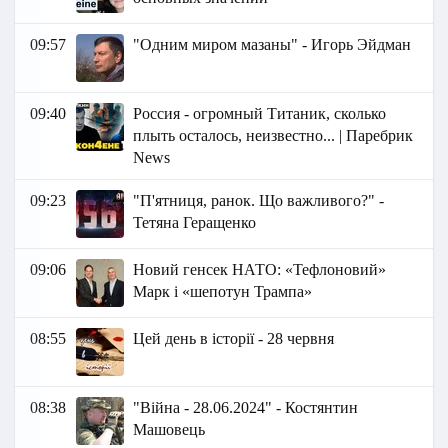
09:57
"Одним миром мазаны" - Игорь Эйдман
09:40
Россия - огромный Титаник, сколько
плыть осталось, неизвестно... | Паребрик
News
09:23
"П'ятниця, ранок. Що важливого?" -
Тетяна Геращенко
09:06
Новий генсек НАТО: «Тефлоновий»
Марк і «шепотун Трампа»
08:55
Цей день в історії - 28 червня
08:38
"Війна - 28.06.2024" - Костянтин
Машовець