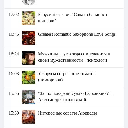
17:02
Бабусині страви: "Салат з бананів з
шинкою"
16:45
Greatest Romantic Saxophone Love Songs
16:24
Мужчины лгут, когда сомневаются в
своей мужественности - психологи
16:03
Ускоряем созревание томатов
(помидоров)
15:56
"За що покарали суддю Гальонкіна?" -
Александр Соколовский
15:39
Интересные советы Аюрведы