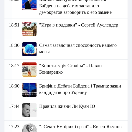
Байдена на дебатах заставило
демократов заговорить о его замене
18:51
"Игра в поддавки" - Сергей Ауслендер
18:36
Самая загадочная способность нашего
мозга
18:17
"Конституція Сталіна" - Павло
Бондаренко
18:00
Брифінг. Дебати Байдена і Трампа: заяви
кандидатів про Україну
17:44
Правила жизни Ли Куан Ю
17:23
"..Секст Емпірик і срачі" - Євген Якунов