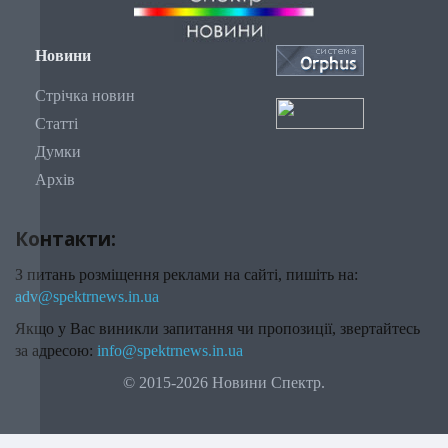
Новини
Стрічка новин
Статті
Думки
Архів
Контакти:
З питань розміщення реклами на сайті, пишіть на:
adv@spektrnews.in.ua
Якщо у Вас виникли запитання чи пропозиції, звертайтесь
за адресою:
info@spektrnews.in.ua
© 2015-2026 Новини Спектр.