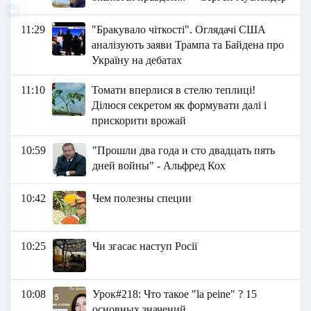
11:29
"Бракувало чіткості". Оглядачі США
аналізують заяви Трампа та Байдена про
Україну на дебатах
11:10
Томати вперлися в стелю теплиці!
Ділюся секретом як формувати далі і
прискорити врожай
10:59
"Прошли два года и сто двадцать пять
дней войны" - Альфред Кох
10:42
Чем полезны специи
10:25
Чи згасає наступ Росії
10:08
Урок#218: Что такое "la peine" ? 15
основных значений