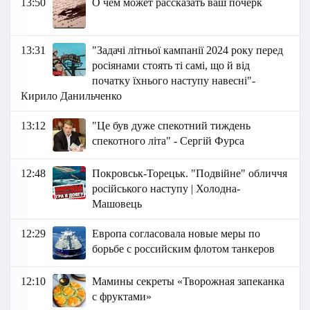
13:50
О чем может рассказать ваш почерк
13:31
"Задачі літньої кампанії 2024 року перед
росіянами стоять ті самі, що й від
початку їхнього наступу навесні"-
Кирило Данильченко
13:12
"Це був дуже спекотний тиждень
спекотного літа" - Сергій Фурса
12:48
Покровськ-Торецьк. "Подвійне" обличчя
російського наступу | Холодна-
Машовець
12:29
Европа согласовала новые меры по
борьбе с российским флотом танкеров
12:10
Мамины секреты «Творожная запеканка
с фруктами»