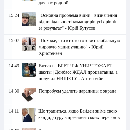
для вас родной
15:24
"Основна проблема війни - визначення
відповідальності командирів усіх рівнів
за результат" - Юрій Бутусов
15:07
"Похоже, что кто-то готовит глобальную
мировую манипуляцию" - Юрий
Христензен
14:49
Витязева ВРЕТ! РФ УНИЧТОЖАЕТ
шахты | Донбасс ЖДАЛ процветания, а
получил НИЩЕТУ - Антизомби
14:30
Попробуем удалить царапины с экрана
14:11
Що трапиться, якщо Байден зніме свою
кандидатуру з президентських перегонів