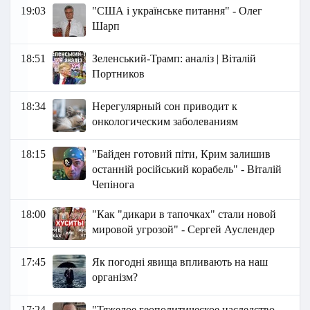
19:03
"США і українське питання" - Олег
Шарп
18:51
Зеленський-Трамп: аналіз | Віталій
Портников
18:34
Нерегулярный сон приводит к
онкологическим заболеваниям
18:15
"Байден готовий піти, Крим залишив
останній російський корабель" - Віталій
Чепінога
18:00
"Как "дикаpи в тапочках" стали новой
мировой угрозой" - Сергей Ауслендер
17:45
Як погодні явища впливають на наш
організм?
17:24
"Тяжелое геополитическое наследство