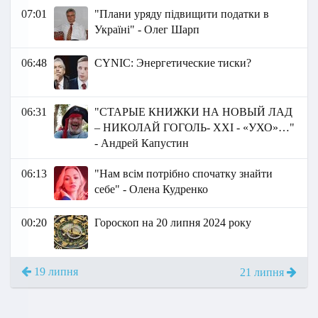
07:01
"Плани уряду підвищити податки в
Україні" - Олег Шарп
06:48
СYNIC: Энергетические тиски?
06:31
"СТАРЫЕ КНИЖКИ НА НОВЫЙ ЛАД
– НИКОЛАЙ ГОГОЛЬ- XXI - «УХО»…"
- Андрей Капустин
06:13
"Нам всім потрібно спочатку знайти
себе" - Олена Кудренко
00:20
Гороскоп на 20 липня 2024 року
19 липня
21 липня