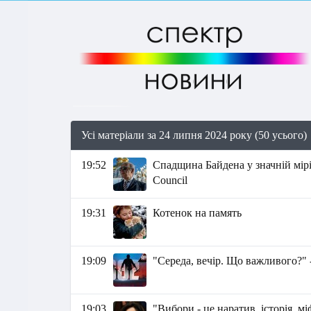
Усі матеріали за 24 липня 2024 року (50 усього)
19:52
Спадщина Байдена у значній мірі
Council
19:31
Котенок на память
19:09
"Середа, вечір. Що важливого?" 
19:03
"Вибори - це наратив, історія, 