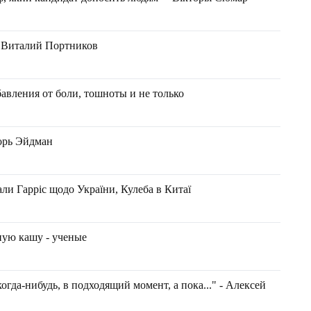
 Виталий Портников
бавления от боли, тошноты и не только
горь Эйдман
ли Гарріс щодо України, Кулеба в Китаї
ную кашу - ученые
огда-нибудь, в подходящий момент, а пока..." - Алексей