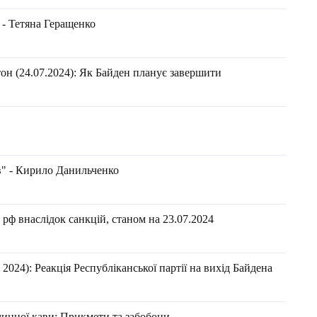
 - Тетяна Геращенко
он (24.07.2024): Як Байден планує завершити
в" - Кирило Данильченко
рф внаслідок санкцій, станом на 23.07.2024
024): Реакція Республіканської партії на вихід Байдена
чинної кави: Прикмети та забобони