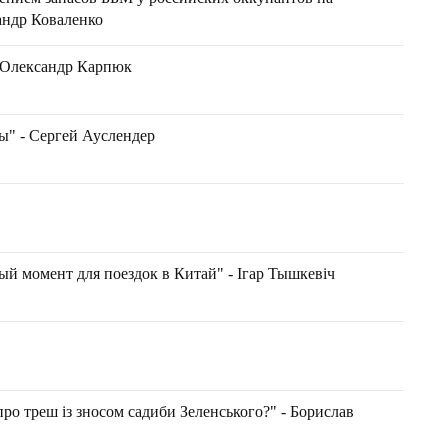
андр Коваленко
- Олександр Карпюк
ы" - Сергей Ауслендер
ый момент для поездок в Китай" - Ігар Тышкевіч
про треш із зносом садиби Зеленського?" - Борислав