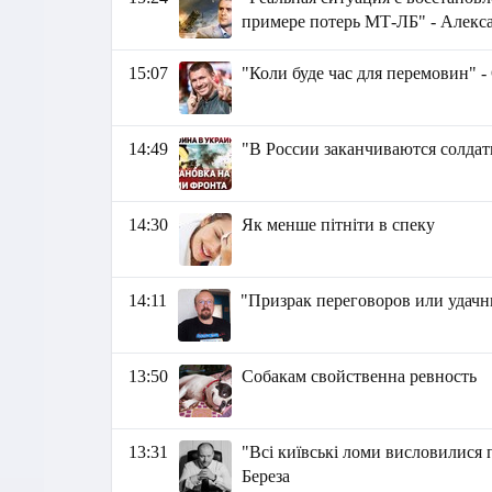
примере потерь МТ-ЛБ" - Алекс
15:07
"Коли буде час для перемовин" 
14:49
"В России заканчиваются солдат
14:30
Як менше пітніти в спеку
14:11
"Призрак переговоров или удачн
13:50
Собакам свойственна ревность
13:31
"Всі київські ломи висловилися 
Береза