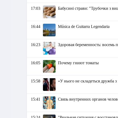
17:03
Бабусині страви: "Трубочки з в
16:44
Música de Guitarra Legendaria
16:23
Здоровая беременность: восемь 
16:05
Почему гниют томаты
15:58
«У нього не складеться дружба з
15:41
Связь внутренних органов челов
15:24
"Реальная ситуация с восстанов