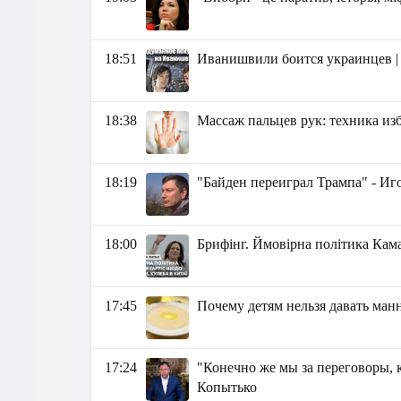
18:51
Иванишвили боится украинцев |
18:38
Массаж пальцев рук: техника из
18:19
"Байден переиграл Трампа" - И
18:00
Брифінг. Ймовірна політика Кама
17:45
Почему детям нельзя давать ман
17:24
"Конечно же мы за переговоры, к
Копытько