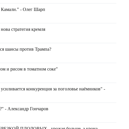
 Камали." - Олег Шарп
нова стратегия кремля
ся шансы против Трампа?
ом и рисом в томатном соке"
силивается конкуренция за поголовье наёмников" -
- Александр Гончаров
ЕЗКОЙ ПЛОДОВЫХ - урожая больше, а крона