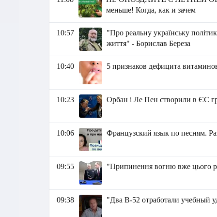
меньше! Когда, как и зачем
10:57
"Про реальну українську політик
життя" - Борислав Береза
10:40
5 признаков дефицита витамино
10:23
Орбан і Ле Пен створили в ЄС г
10:06
Французский язык по песням. Раз
09:55
"Припинення вогню вже цього ро
09:38
"Два B-52 отработали учебный 