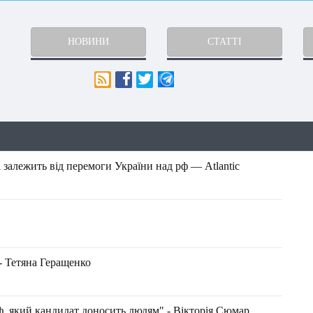
НОВИНИ
СТАТТІ
 залежить від перемоги України над рф — Atlantic
- Тетяна Геращенко
міф, який кандидат доносить людям" - Вікторія Сюмар