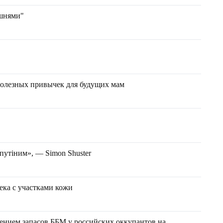
ишнями"
полезных привычек для будущих мам
 путіним», — Simon Shuster
ека с участками кожи
лением запасов ББМ у российских оккупантов на