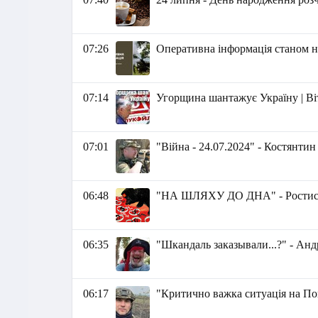
07:26
Оперативна інформація станом на
07:14
Угорщина шантажує Україну | Ві
07:01
"Війна - 24.07.2024" - Костянти
06:48
"НА ШЛЯХУ ДО ДНА" - Ростис
06:35
"Шкандаль заказывали...?" - Ан
06:17
"Критично важка ситуація на По