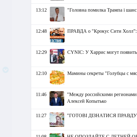
13:12
"Головна помилка Трампа і шанс
12:48
ПРАВДА о "Крокус Сити Холл”: 
12:29
СYNIC: У Харрис могут появить
12:10
Мамины секреты "Голубцы с мяс
11:46
"Между российскими регионами у
Алексей Копытько
11:27
"ГОТОВІ ДІЗНАТИСЯ ПРАВДУ?" 
11:08
НЕ ОПОЗДАЙТЕ С ЛЕТНЕЙ ОБР