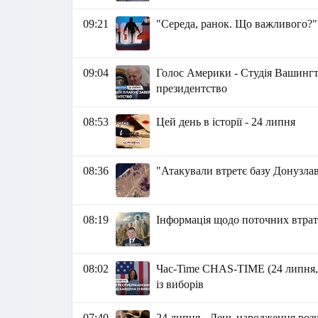
09:21
"Середа, ранок. Що важливого?"
09:04
Голос Америки - Студія Вашингт
президентство
08:53
Цей день в історії - 24 липня
08:36
"Атакували втретє базу Донузла
08:19
Інформація щодо поточних втрат 
08:02
Час-Time CHAS-TIME (24 липня, 2
із виборів
07:40
24 липня - День народження роз