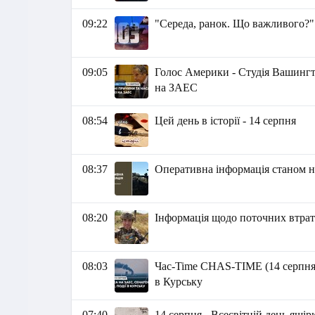
09:22
"Середа, ранок. Що важливого?"
09:05
Голос Америки - Студія Вашингто
на ЗАЕС
08:54
Цей день в історії - 14 серпня
08:37
Оперативна інформація станом на
08:20
Інформація щодо поточних втрат 
08:03
Час-Time CHAS-TIME (14 серпня,
в Курську
07:40
14 серпня - Всесвітній день ящі