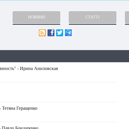
НОВИНИ
СТАТТІ
рянность" - Ирина Аниловская
- Тетяна Геращенко
- Павло Бондаренко