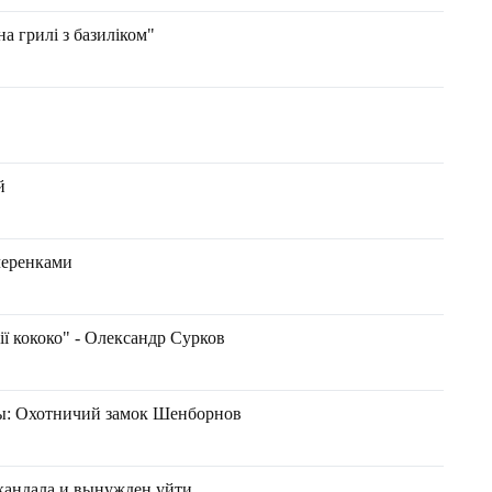
на грилі з базиліком"
й
черенками
ії кококо" - Олександр Сурков
ы: Охотничий замок Шенборнов
кандала и вынужден уйти