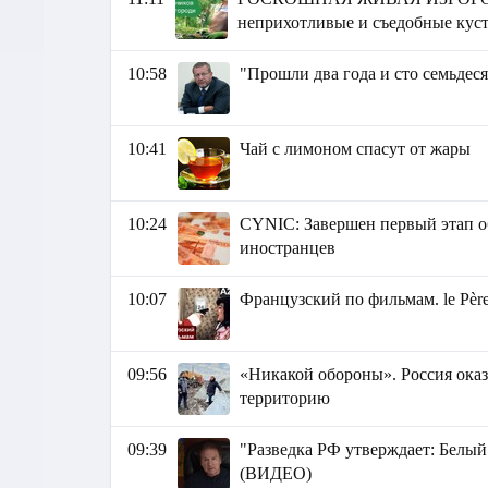
неприхотливые и съедобные кус
10:58
"Прошли два года и сто семьдес
10:41
Чай с лимоном спасут от жары
10:24
СYNIC: Завершен первый этап о
иностранцев
10:07
Французский по фильмам. le Père 
09:56
«Никакой обороны». Россия оказ
территорию
09:39
"Разведка РФ утверждает: Белый
(ВИДЕО)