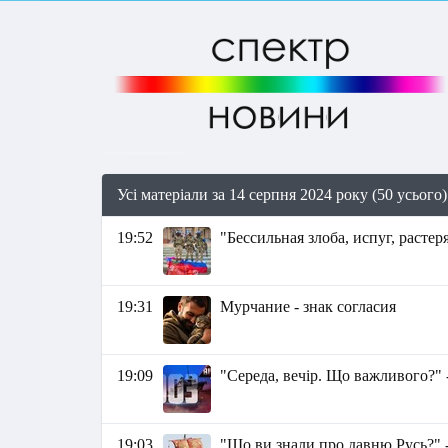
Усі матеріали за 14 серпня 2024 року (50 усього)
19:52
"Бессильная злоба, испуг, расте
19:31
Мурчание - знак согласия
19:09
"Середа, вечір. Що важливого?" 
19:03
"Що ви знали про давню Русь?" 