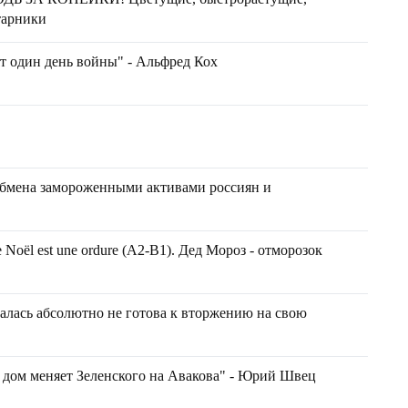
тарники
ят один день войны" - Альфред Кох
бмена замороженными активами россиян и
Noël est une ordure (A2-B1). Дед Мороз - отморозок
алась абсолютно не готова к вторжению на свою
 дом меняет Зеленского на Авакова" - Юрий Швец