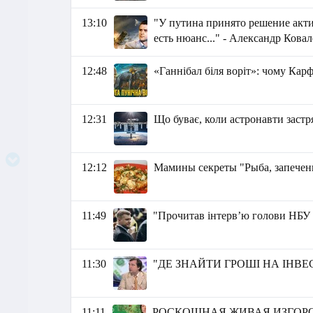
13:10
"У путина принято решение акти
есть нюанс..." - Александр Кова
12:48
«Ганнібал біля воріт»: чому Карф
12:31
Що буває, коли астронавти застр
12:12
Мамины секреты "Рыба, запечен
11:49
"Прочитав інтерв’ю голови НБ
11:30
"ДЕ ЗНАЙТИ ГРОШІ НА ІНВЕСТИ
11:11
РОСКОШНАЯ ЖИВАЯ ИЗГОРОДЬ 