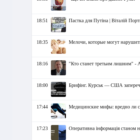
18:51
Пастка для Путіна | Віталій Пор
18:35
Мелочи, которые могут нарушит
18:16
"Кто станет третьим лишним" -
18:00
Брифінг. Курськ — США заперечу
17:44
Медицинские мифы: вредно ли си
17:23
Оперативна інформація станом на