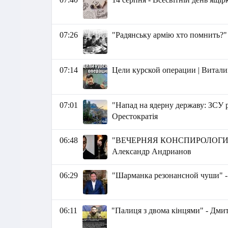
07:26
"Радянську армію хто помнить?"
07:14
Цели курской операции | Витал
07:01
"Напад на ядерну державу: ЗСУ 
Орестократія
06:48
"ВЕЧЕРНЯЯ КОНСПИРОЛОГИЯ 
Александр Андрианов
06:29
"Шарманка резонансной чуши" -
06:11
"Палиця з двома кінцями" - Дми