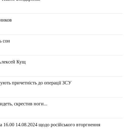
тников
ь сон
 Алексей Кущ
ють причетність до операції ЗСУ
деть, скрестив ноги...
 16.00 14.08.2024 щодо російського вторгнення