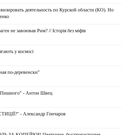
визировать деятельность по Курской области (КО). Но
ленко
аген не завоював Рим? // Історія без міфів
ягають у космосі
ная по-деревенски"
У Пишного" - Антон Швец
ЦІЇ?" - Александр Гончаров
ЗА КОПЕЙКИ! Цветущие, быстрорастущие,