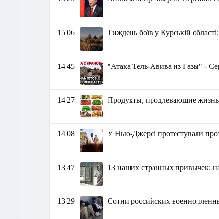
15:06
Тиждень боїв у Курській області
14:45
"Атака Тель-Авива из Газы" - С
14:27
Продукты, продлевающие жизнь
14:08
У Нью-Джерсі протестували прот
13:47
13 наших странных привычек: н
13:29
Сотни российских военнопленных