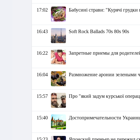
17:02
Бабусині страви: "Курячі грудки 
16:43
Soft Rock Ballads 70s 80s 90s
16:22
Запретные приемы для родителе
16:04
Размножение аронии зелеными 
15:57
Про "який задум курської операц
15:40
Достопримечательности Украин
15:23
Японский премьер не пережил с