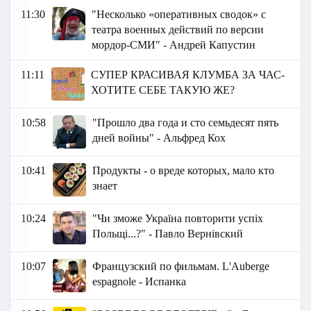
11:30
"Несколько «оперативных сводок» с
театра военных действий по версии
мордор-СМИ" - Андрей Капустин
11:11
СУПЕР КРАСИВАЯ КЛУМБА ЗА ЧАС-
ХОТИТЕ СЕБЕ ТАКУЮ ЖЕ?
10:58
"Прошло два года и сто семьдесят пять
дней войны" - Альфред Кох
10:41
Продукты - о вреде которых, мало кто
знает
10:24
"Чи зможе Україна повторити успіх
Польщі...?" - Павло Вернівский
10:07
Французский по фильмам. L'Auberge
espagnole - Испанка