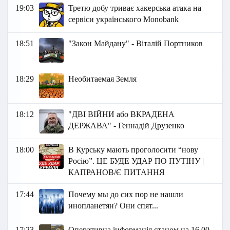
19:03
Третю добу триває хакерська атака на
сервіси українського Monobank
18:51
"Закон Майдану" - Віталій Портников
18:29
Необитаемая Земля
18:12
"ДВІ ВІЙНИ або ВКРАДЕНА
ДЕРЖАВА" - Геннадій Друзенко
18:00
В Курську мають проголосити “нову
Росію”. ЦЕ БУДЕ УДАР ПО ПУТІНУ |
КАПРАНОВ/Є ПИТАННЯ
17:44
Почему мы до сих пор не нашли
инопланетян? Они спят...
17:23
Оперативна інформація станом на 16.00