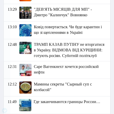
13:29
"ДЕВ'ЯТЬ МІСЯЦІВ ДЛЯ МП" -
Дмитро "Калинчук" Вовнянко
13:10
Ковід повертається. Чи буде карантин і
що зі щепленнями в Україні
12:48
ТРАМП КАЗАВ ПУТІНУ не вторгатися
в Україну. ВІДМОВА ВІД КУРЩИНИ:
готують росіян. Суботній політклуб
12:31
Саре Вагенкнехт хочется российской
нефти
12:12
Мамины секреты "Сырный суп с
колбасой"
11:49
Где заканчиваются границы России…