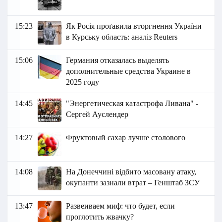
15:23
Як Росія проґавила вторгнення України
в Курську область: аналіз Reuters
15:06
Германия отказалась выделять
дополнительные средства Украине в
2025 году
14:45
"Энергетическая катастрофа Ливана" -
Сергей Ауслендер
14:27
Фруктовый сахар лучше столового
14:08
На Донеччині відбито масовану атаку,
окупанти зазнали втрат – Генштаб ЗСУ
13:47
Развеиваем миф: что будет, если
проглотить жвачку?